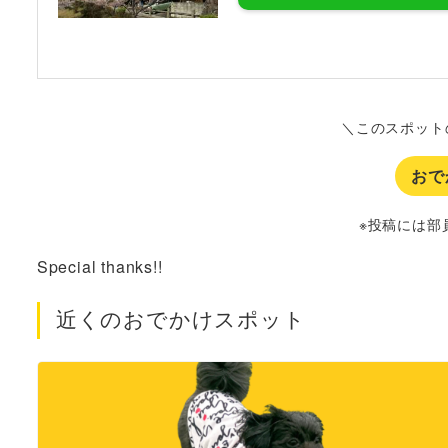
＼このスポット
おで
※投稿には部
Special thanks!!
近くのおでかけスポット