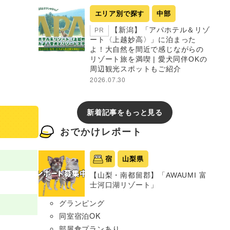
エリア別で探す
中部
【新潟】「アパホテル＆リゾ
PR
ート〈上越妙高〉」に泊まった
よ！大自然を間近で感じながらの
リゾート旅を満喫 | 愛犬同伴OKの
周辺観光スポットもご紹介
2026.07.30
新着記事をもっと見る
おでかけレポート
宿
山梨県
【山梨・南都留郡】「AWAUMI 富
士河口湖リゾート」
グランピング
同室宿泊OK
部屋食プランあり