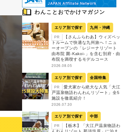
わんことおでかけマガジン
エリア別で探す
九州・沖縄
【さんふらわあ】ウィズペッ
PR
トルームで快適な九州旅へ！ニュ
ーオープンの「レジーナリゾート
由布院 圍-Kakoi-」を含む別府・由
布院を満喫するモデルコース
2026.08.05
エリア別で探す
全国特集
愛犬家から絶大な人気「大江
PR
戸温泉物語わんわんリゾート」全5
施設を徹底紹介！
2026.07.30
エリア別で探す
中部
【栃木】「大江戸温泉物語わ
PR
んわんリゾート 那須塩原」に泊ま