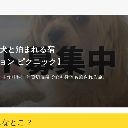
 犬と泊まれる宿
ョン ピクニック】
た手作り料理と貸切温泉で心も身体も癒される旅。
んなとこ？