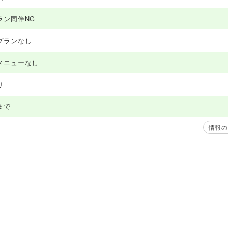
ラン同伴NG
プランなし
メニューなし
り
まで
情報の