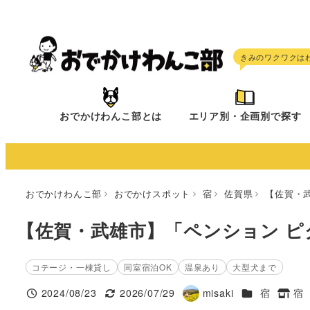
メ
イ
ン
コ
ン
テ
おでかけわんこ部とは
エリア別・企画別で探す
ン
ツ
へ
移
おでかけわんこ部
おでかけスポット
宿
佐賀県
【佐賀・
動
【佐賀・武雄市】「ペンション ピ
コテージ・一棟貸し
同室宿泊OK
温泉あり
大型犬まで
施設ジャンル
2024/08/23
2026/07/29
misaki
宿
宿
投稿日
更新日
著
タグ