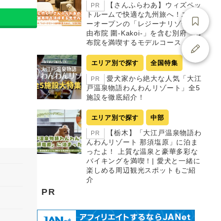
【さんふらわあ】ウィズペッ
PR
トルームで快適な九州旅へ！ニュ
ーオープンの「レジーナリゾート
由布院 圍-Kakoi-」を含む別府・由
布院を満喫するモデルコース
エリア別で探す
全国特集
愛犬家から絶大な人気「大江
PR
戸温泉物語わんわんリゾート」全5
施設を徹底紹介！
エリア別で探す
中部
【栃木】「大江戸温泉物語わ
PR
んわんリゾート 那須塩原」に泊ま
ったよ！ 上質な温泉と豪華多彩な
バイキングを満喫！| 愛犬と一緒に
楽しめる周辺観光スポットもご紹
介
PR