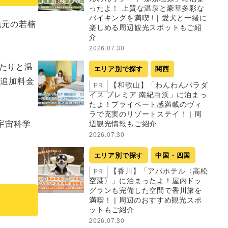
ったよ！ 上質な温泉と豪華多彩な
バイキングを満喫！| 愛犬と一緒に
地元の若楠
楽しめる周辺観光スポットもご紹
介
2026.07.30
たりと温
エリア別で探す
関西
り追加料金
【和歌山】「わんわんパラダ
PR
イス プレミア 南紀白浜」に泊まっ
たよ！プライベート感満載のヴィ
ラで充実のリゾートステイ！ | 周
宇宙科学
辺観光情報もご紹介
2026.07.30
エリア別で探す
中国・四国
【香川】「アパホテル〈高松
PR
空港〉」に泊まったよ！屋内ドッ
グランも完備した空間で香川旅を
満喫！ | 周辺のおすすめ観光スポ
ットもご紹介
2026.07.30