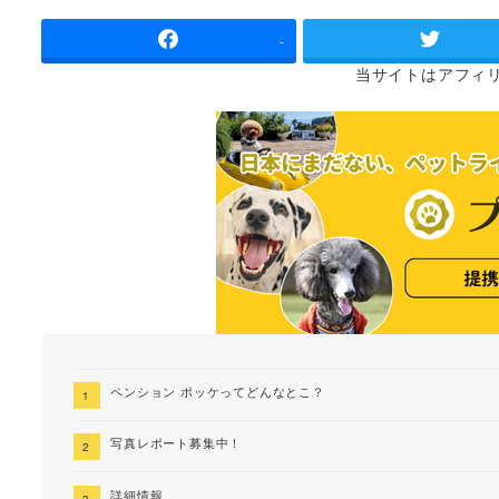
者
-
当サイトは
アフィ
ペンション ポッケってどんなとこ？
写真レポート募集中！
詳細情報