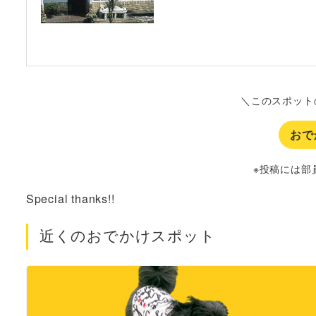
＼このスポット
おで
※投稿には部
Special thanks!!
近くのおでかけスポット