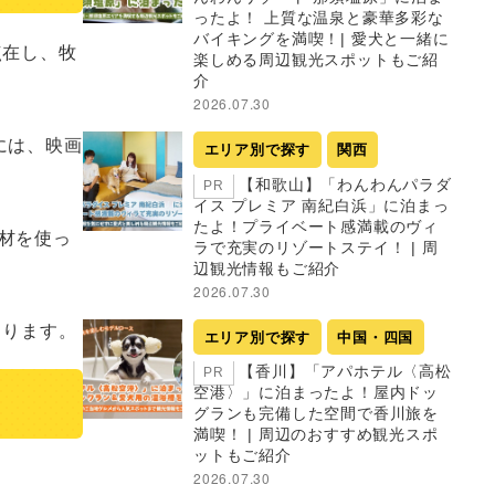
ったよ！ 上質な温泉と豪華多彩な
バイキングを満喫！| 愛犬と一緒に
点在し、牧
楽しめる周辺観光スポットもご紹
介
2026.07.30
には、映画
エリア別で探す
関西
【和歌山】「わんわんパラダ
PR
イス プレミア 南紀白浜」に泊まっ
たよ！プライベート感満載のヴィ
材を使っ
ラで充実のリゾートステイ！ | 周
辺観光情報もご紹介
2026.07.30
なります。
エリア別で探す
中国・四国
【香川】「アパホテル〈高松
PR
空港〉」に泊まったよ！屋内ドッ
グランも完備した空間で香川旅を
満喫！ | 周辺のおすすめ観光スポ
ットもご紹介
2026.07.30