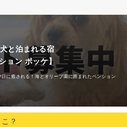
 犬と泊まれる宿
ション ポッケ】
夕日に癒される！海とオリーブ園に囲まれたペンション
とこ？