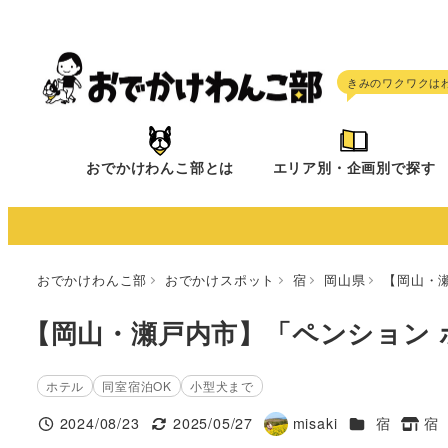
メ
イ
ン
コ
ン
テ
おでかけわんこ部とは
エリア別・企画別で探す
ン
ツ
へ
移
おでかけわんこ部
おでかけスポット
宿
岡山県
【岡山・
動
【岡山・瀬戸内市】「ペンション 
ホテル
同室宿泊OK
小型犬まで
施設ジャンル
2024/08/23
2025/05/27
misaki
宿
宿
投稿日
更新日
著
タグ