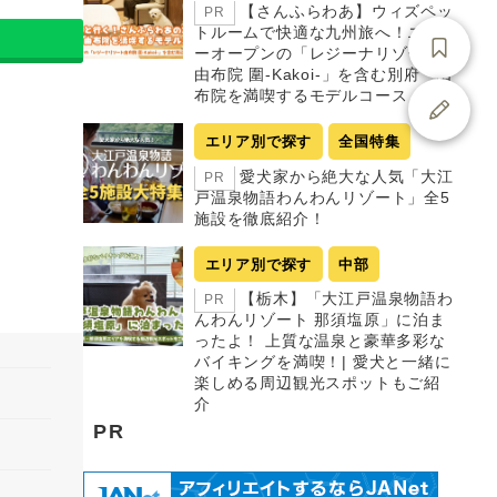
【さんふらわあ】ウィズペッ
PR
トルームで快適な九州旅へ！ニュ
ーオープンの「レジーナリゾート
由布院 圍-Kakoi-」を含む別府・由
布院を満喫するモデルコース
エリア別で探す
全国特集
愛犬家から絶大な人気「大江
PR
戸温泉物語わんわんリゾート」全5
施設を徹底紹介！
エリア別で探す
中部
【栃木】「大江戸温泉物語わ
PR
んわんリゾート 那須塩原」に泊ま
ったよ！ 上質な温泉と豪華多彩な
バイキングを満喫！| 愛犬と一緒に
楽しめる周辺観光スポットもご紹
介
PR