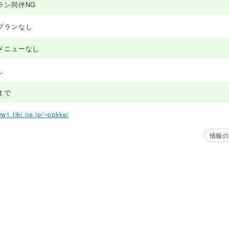
ラン同伴NG
プランなし
メニューなし
し
まで
ww1.tiki.ne.jp/~pokke/
情報の