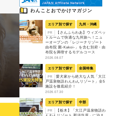
わんことおでかけマガジン
エリア別で探す
九州・沖縄
【さんふらわあ】ウィズペッ
PR
トルームで快適な九州旅へ！ニュ
ーオープンの「レジーナリゾート
由布院 圍-Kakoi-」を含む別府・由
布院を満喫するモデルコース
2026.08.07
エリア別で探す
全国特集
愛犬家から絶大な人気「大江
PR
戸温泉物語わんわんリゾート」全5
施設を徹底紹介！
2026.07.30
エリア別で探す
中部
【栃木】「大江戸温泉物語わ
PR
んわんリゾート 那須塩原」に泊ま