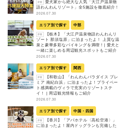
愛犬家から絶大な人気「大江戸温泉物
PR
語わんわんリゾート」全5施設を徹底紹介！
2026.07.30
エリア別で探す
中部
【栃木】「大江戸温泉物語わんわんリ
PR
ゾート 那須塩原」に泊まったよ！ 上質な温
泉と豪華多彩なバイキングを満喫！| 愛犬と
一緒に楽しめる周辺観光スポットもご紹介
2026.07.30
エリア別で探す
関西
【和歌山】「わんわんパラダイス プレ
PR
ミア 南紀白浜」に泊まったよ！プライベー
ト感満載のヴィラで充実のリゾートステ
イ！ | 周辺観光情報もご紹介
2026.07.30
エリア別で探す
中国・四国
【香川】「アパホテル〈高松空港〉」
PR
に泊まったよ！屋内ドッグランも完備した