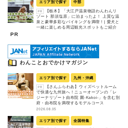
エリア別で探す
中部
【栃木】「大江戸温泉物語わんわんリ
PR
ゾート 那須塩原」に泊まったよ！ 上質な温
泉と豪華多彩なバイキングを満喫！| 愛犬と
一緒に楽しめる周辺観光スポットもご紹介
PR
わんことおでかけマガジン
エリア別で探す
九州・沖縄
【さんふらわあ】ウィズペットルーム
PR
で快適な九州旅へ！ニューオープンの「レ
ジーナリゾート由布院 圍-Kakoi-」を含む別
府・由布院を満喫するモデルコース
2026.08.05
エリア別で探す
全国特集