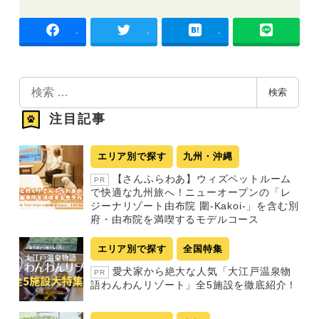
-
-
-
検
検索
索
注目記事
エリア別で探す
九州・沖縄
【さんふらわあ】ウィズペットルーム
PR
で快適な九州旅へ！ニューオープンの「レ
ジーナリゾート由布院 圍-Kakoi-」を含む別
府・由布院を満喫するモデルコース
エリア別で探す
全国特集
愛犬家から絶大な人気「大江戸温泉物
PR
語わんわんリゾート」全5施設を徹底紹介！