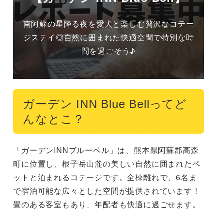
南阿蘇の星降る夜を愛犬と楽しむ贅沢なコテー
ジステイ◎自然に囲まれた快適空間で特別な時
間を過ごそう♪
ガーデン INN Blue Bellってど
んなとこ？
「ガーデンINNブルーベル」は、熊本県阿蘇郡高森
町に位置し、根子岳山麓の美しい自然に囲まれたペ
ットと泊まれるコテージです。全棟離れで、6名ま
で宿泊可能な広々とした空間が提供されています！
畳のある客室もあり、年配者も快適に過ごせます。
