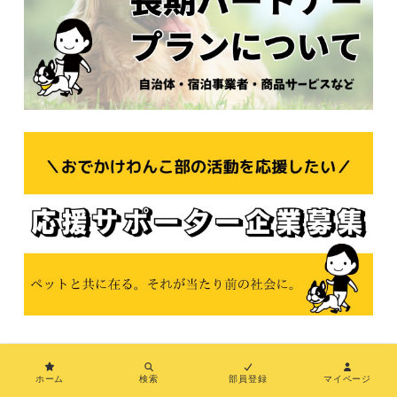
© 2021おでかけわんこ部
ホーム
検索
部員登録
マイページ