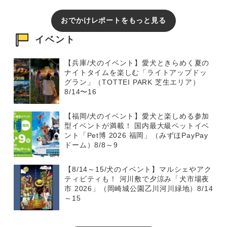
おでかけレポートをもっと見る
イベント
【兵庫/犬のイベント】愛犬ときらめく夏の
ナイトタイムを楽しむ「ライトアップドッ
グラン」（TOTTEI PARK 芝生エリア）
8/14〜16
【福岡/犬のイベント】愛犬と楽しめる参加
型イベントが満載！ 国内最大級ペットイベ
ント「Pet博 2026 福岡」（みずほPayPay
ドーム）8/8～9
【8/14～15/犬のイベント】マルシェやアク
ティビティも！ 河川敷で夕涼み「犬市場夜
市 2026」（岡崎城公園乙川河川緑地）8/14
～15