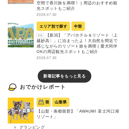
空間で香川旅を満喫！ | 周辺のおすすめ観
光スポットもご紹介
2026.07.30
エリア別で探す
中部
【新潟】「アパホテル＆リゾート〈上
PR
越妙高〉」に泊まったよ！大自然を間近で
感じながらのリゾート旅を満喫 | 愛犬同伴
OKの周辺観光スポットもご紹介
2026.07.30
新着記事をもっと見る
おでかけレポート
宿
山梨県
【山梨・南都留郡】「AWAUMI 富士河口湖
リゾート」
グランピング