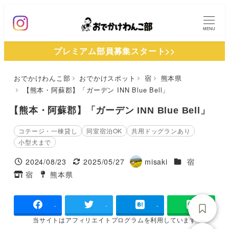
メ
イ
MENU
ン
プレミアム部員募集スタート>>
コ
ン
おでかけわんこ部
おでかけスポット
宿
熊本県
テ
【熊本・阿蘇郡】「ガーデン INN Blue Bell」
ン
ツ
【熊本・阿蘇郡】「ガーデン INN Blue Bell」
へ
コテージ・一棟貸し
同室宿泊OK
共用ドッグランあり
移
小型犬まで
動
施設ジャンル
2024/08/23
2025/05/27
misaki
宿
投稿日
更新日
著
宿
熊本県
タグ
タグ
者
-
-
-
当サイトは
アフィリエイトプログラムを
利用しています