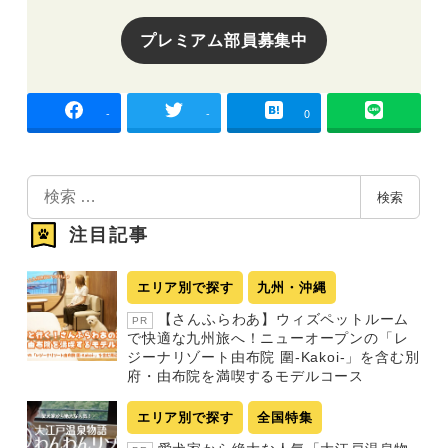
プレミアム部員募集中
-
-
0
検
検索
索
注目記事
エリア別で探す
九州・沖縄
【さんふらわあ】ウィズペットルーム
PR
で快適な九州旅へ！ニューオープンの「レ
ジーナリゾート由布院 圍-Kakoi-」を含む別
府・由布院を満喫するモデルコース
エリア別で探す
全国特集