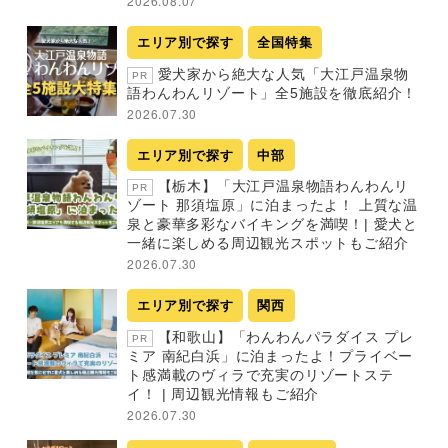
2026.08.07
エリア別で探す
全国特集
愛犬家から絶大な人気「大江戸温泉物
PR
語わんわんリゾート」全5施設を徹底紹介！
2026.07.30
エリア別で探す
中部
【栃木】「大江戸温泉物語わんわんリ
PR
ゾート 那須塩原」に泊まったよ！ 上質な温
泉と豪華多彩なバイキングを満喫！| 愛犬と
一緒に楽しめる周辺観光スポットもご紹介
2026.07.30
エリア別で探す
関西
【和歌山】「わんわんパラダイス プレ
PR
ミア 南紀白浜」に泊まったよ！プライベー
ト感満載のヴィラで充実のリゾートステ
イ！ | 周辺観光情報もご紹介
2026.07.30