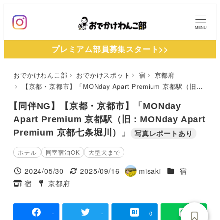
メ
イ
MENU
ン
プレミアム部員募集スタート>>
コ
ン
おでかけわんこ部
おでかけスポット
宿
京都府
テ
【京都・京都市】「MONday Apart Premium 京都駅（旧：MONday Apart Premium 京都七条堀川）」
ン
ツ
【同伴NG】【京都・京都市】「MONday
へ
Apart Premium 京都駅（旧：MONday Apart
Premium 京都七条堀川）」
移
写真レポートあり
動
ホテル
同室宿泊OK
大型犬まで
施設ジャンル
2024/05/30
2025/09/16
misaki
宿
投稿日
更新日
著
宿
京都府
タグ
タグ
者
-
-
0