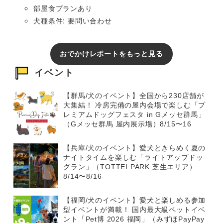
部屋食プランあり
犬種条件: 要問い合わせ
おでかけレポートをもっと見る
イベント
【群馬/犬のイベント】全国から230店舗が
大集結！ 冷房完備の屋内会場で楽しむ「プ
レミアムドッグフェスタ in Gメッセ群馬」
（Gメッセ群馬 屋内展示場）8/15〜16
【兵庫/犬のイベント】愛犬ときらめく夏の
ナイトタイムを楽しむ「ライトアップドッ
グラン」（TOTTEI PARK 芝生エリア）
8/14〜8/16
【福岡/犬のイベント】愛犬と楽しめる参加
型イベントが満載！ 国内最大級ペットイベ
ント「Pet博 2026 福岡」（みずほPayPay