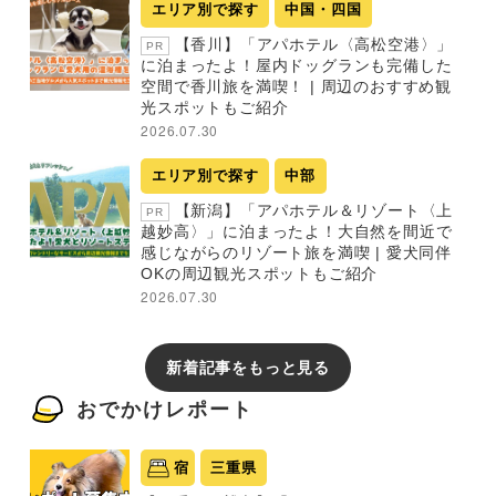
エリア別で探す
中国・四国
【香川】「アパホテル〈高松空港〉」
PR
に泊まったよ！屋内ドッグランも完備した
空間で香川旅を満喫！ | 周辺のおすすめ観
光スポットもご紹介
2026.07.30
エリア別で探す
中部
【新潟】「アパホテル＆リゾート〈上
PR
越妙高〉」に泊まったよ！大自然を間近で
感じながらのリゾート旅を満喫 | 愛犬同伴
OKの周辺観光スポットもご紹介
2026.07.30
新着記事をもっと見る
おでかけレポート
宿
三重県