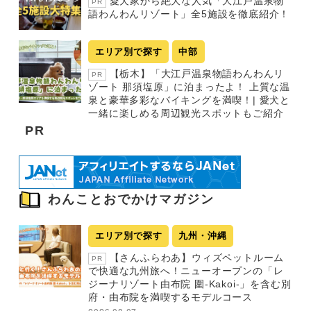
愛犬家から絶大な人気「大江戸温泉物
PR
語わんわんリゾート」全5施設を徹底紹介！
エリア別で探す
中部
【栃木】「大江戸温泉物語わんわんリ
PR
ゾート 那須塩原」に泊まったよ！ 上質な温
泉と豪華多彩なバイキングを満喫！| 愛犬と
一緒に楽しめる周辺観光スポットもご紹介
PR
わんことおでかけマガジン
エリア別で探す
九州・沖縄
【さんふらわあ】ウィズペットルーム
PR
で快適な九州旅へ！ニューオープンの「レ
ジーナリゾート由布院 圍-Kakoi-」を含む別
府・由布院を満喫するモデルコース