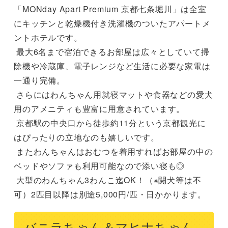
「MONday Apart Premium 京都七条堀川」は全室
にキッチンと乾燥機付き洗濯機のついたアパートメ
ントホテルです。

 最大6名まで宿泊できるお部屋は広々としていて掃
除機や冷蔵庫、電子レンジなど生活に必要な家電は
一通り完備。

 さらにはわんちゃん用就寝マットや食器などの愛犬
用のアメニティも豊富に用意されています。

 京都駅の中央口から徒歩約11分という京都観光に
はぴったりの立地なのも嬉しいです。

 またわんちゃんはおむつを着用すればお部屋の中の
ベッドやソファも利用可能なので添い寝も◎

 大型のわんちゃん3わんこ迄OK！（※闘犬等は不
可）2匹目以降は別途5,000円/匹・日かかります。
バニラちゃん＆マヒナちゃん