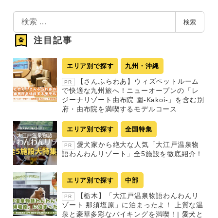
検
検索
索
注目記事
エリア別で探す
九州・沖縄
【さんふらわあ】ウィズペットルーム
PR
で快適な九州旅へ！ニューオープンの「レ
ジーナリゾート由布院 圍-Kakoi-」を含む別
府・由布院を満喫するモデルコース
エリア別で探す
全国特集
愛犬家から絶大な人気「大江戸温泉物
PR
語わんわんリゾート」全5施設を徹底紹介！
エリア別で探す
中部
【栃木】「大江戸温泉物語わんわんリ
PR
ゾート 那須塩原」に泊まったよ！ 上質な温
泉と豪華多彩なバイキングを満喫！| 愛犬と