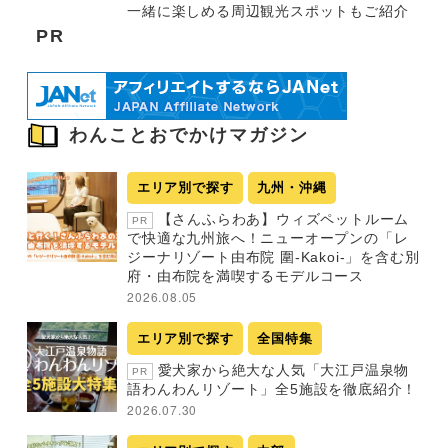
一緒に楽しめる周辺観光スポットもご紹介
PR
わんことおでかけマガジン
エリア別で探す
九州・沖縄
【さんふらわあ】ウィズペットルーム
PR
で快適な九州旅へ！ニューオープンの「レ
ジーナリゾート由布院 圍-Kakoi-」を含む別
府・由布院を満喫するモデルコース
2026.08.05
エリア別で探す
全国特集
愛犬家から絶大な人気「大江戸温泉物
PR
語わんわんリゾート」全5施設を徹底紹介！
2026.07.30