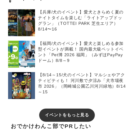
【兵庫/犬のイベント】愛犬ときらめく夏の
ナイトタイムを楽しむ「ライトアップドッ
グラン」（TOTTEI PARK 芝生エリア）
8/14〜16
【福岡/犬のイベント】愛犬と楽しめる参加
型イベントが満載！ 国内最大級ペットイベ
ント「Pet博 2026 福岡」（みずほPayPay
ドーム）8/8～9
【8/14～15/犬のイベント】マルシェやアク
ティビティも！ 河川敷で夕涼み「犬市場夜
市 2026」（岡崎城公園乙川河川緑地）8/14
～15
イベントをもっと見る
おでかけわんこ部でPRしたい