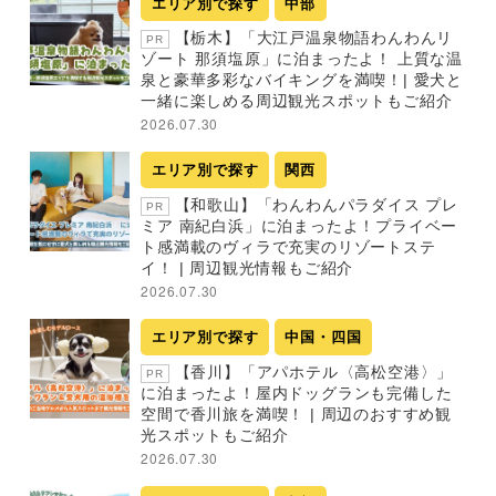
エリア別で探す
中部
【栃木】「大江戸温泉物語わんわんリ
PR
ゾート 那須塩原」に泊まったよ！ 上質な温
泉と豪華多彩なバイキングを満喫！| 愛犬と
一緒に楽しめる周辺観光スポットもご紹介
2026.07.30
エリア別で探す
関西
【和歌山】「わんわんパラダイス プレ
PR
ミア 南紀白浜」に泊まったよ！プライベー
ト感満載のヴィラで充実のリゾートステ
イ！ | 周辺観光情報もご紹介
2026.07.30
エリア別で探す
中国・四国
【香川】「アパホテル〈高松空港〉」
PR
に泊まったよ！屋内ドッグランも完備した
空間で香川旅を満喫！ | 周辺のおすすめ観
光スポットもご紹介
2026.07.30