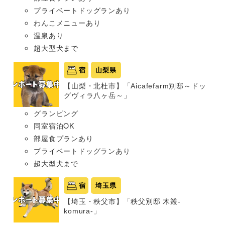
プライベートドッグランあり
わんこメニューあり
温泉あり
超大型犬まで
宿
山梨県
【山梨・北杜市】「Aicafefarm別邸～ドッ
グヴィラ八ヶ岳～」
グランピング
同室宿泊OK
部屋食プランあり
プライベートドッグランあり
超大型犬まで
宿
埼玉県
【埼玉・秩父市】「秩父別邸 木叢-
komura-」