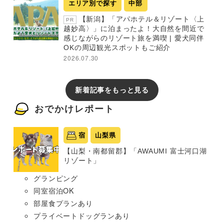
エリア別で探す
中部
【新潟】「アパホテル＆リゾート〈上
PR
越妙高〉」に泊まったよ！大自然を間近で
感じながらのリゾート旅を満喫 | 愛犬同伴
OKの周辺観光スポットもご紹介
2026.07.30
新着記事をもっと見る
おでかけレポート
宿
山梨県
【山梨・南都留郡】「AWAUMI 富士河口湖
リゾート」
グランピング
同室宿泊OK
部屋食プランあり
プライベートドッグランあり