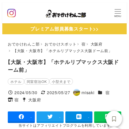
メ
イ
MENU
ン
プレミアム部員募集スタート>>
コ
ン
おでかけわんこ部
おでかけスポット
宿
大阪府
テ
【大阪・大阪市】「ホテルリブマックス大阪ドーム前」
ン
ツ
【大阪・大阪市】「ホテルリブマックス大阪ド
へ
ーム前」
移
ホテル
同室宿泊OK
小型犬まで
動
施設ジャンル
2024/05/30
2025/05/27
misaki
宿
投稿日
更新日
著
宿
大阪府
タグ
タグ
者
-
-
-
当サイトは
アフィリエイトプログラムを
利用しています