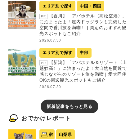
エリア別で探す
中国・四国
【香川】「アパホテル〈高松空港〉」
PR
に泊まったよ！屋内ドッグランも完備した
空間で香川旅を満喫！ | 周辺のおすすめ観
光スポットもご紹介
2026.07.30
エリア別で探す
中部
【新潟】「アパホテル＆リゾート〈上
PR
越妙高〉」に泊まったよ！大自然を間近で
感じながらのリゾート旅を満喫 | 愛犬同伴
OKの周辺観光スポットもご紹介
2026.07.30
新着記事をもっと見る
おでかけレポート
宿
山梨県