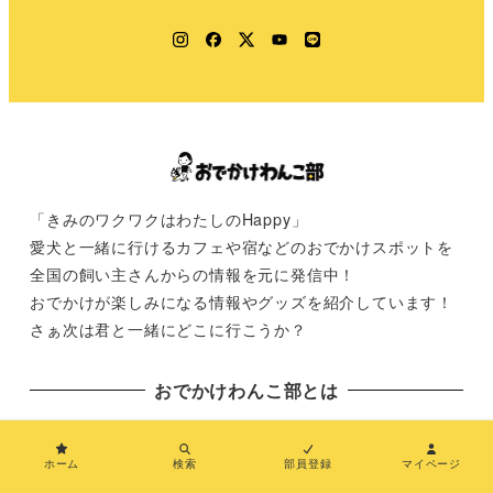
Instagram
Facebook
Twitter
YouTube
LINE
「きみのワクワクはわたしのHappy」
愛犬と一緒に行けるカフェや宿などのおでかけスポットを
全国の飼い主さんからの情報を元に発信中！
おでかけが楽しみになる情報やグッズを紹介しています！
さぁ次は君と一緒にどこに行こうか？
おでかけわんこ部とは
おでかけわんこ部とは
ホーム
検索
部員登録
マイページ