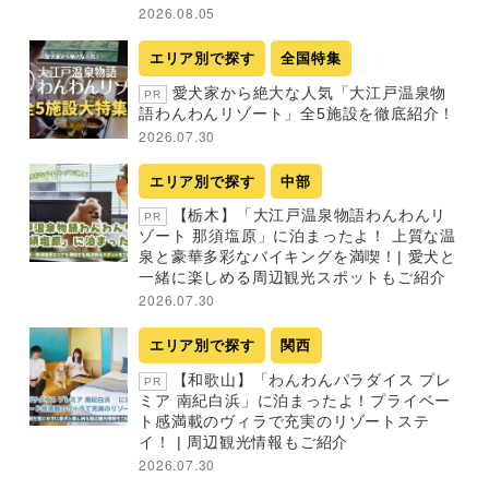
2026.08.05
エリア別で探す
全国特集
愛犬家から絶大な人気「大江戸温泉物
PR
語わんわんリゾート」全5施設を徹底紹介！
2026.07.30
エリア別で探す
中部
【栃木】「大江戸温泉物語わんわんリ
PR
ゾート 那須塩原」に泊まったよ！ 上質な温
泉と豪華多彩なバイキングを満喫！| 愛犬と
一緒に楽しめる周辺観光スポットもご紹介
2026.07.30
エリア別で探す
関西
【和歌山】「わんわんパラダイス プレ
PR
ミア 南紀白浜」に泊まったよ！プライベー
ト感満載のヴィラで充実のリゾートステ
イ！ | 周辺観光情報もご紹介
2026.07.30