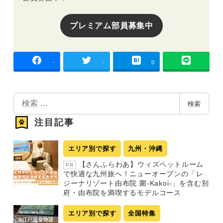
プレミアム部員募集中
-
-
0
検
検索
索
注目記事
エリア別で探す
九州・沖縄
【さんふらわあ】ウィズペットルーム
PR
で快適な九州旅へ！ニューオープンの「レ
ジーナリゾート由布院 圍-Kakoi-」を含む別
府・由布院を満喫するモデルコース
エリア別で探す
全国特集