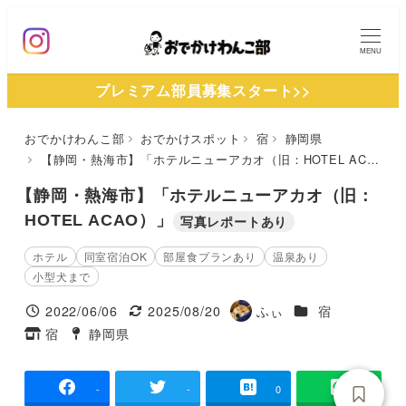
メ
イ
MENU
ン
プレミアム部員募集スタート>>
コ
ン
おでかけわんこ部
おでかけスポット
宿
静岡県
テ
【静岡・熱海市】「ホテルニューアカオ（旧：HOTEL ACAO）」
ン
ツ
【静岡・熱海市】「ホテルニューアカオ（旧：
へ
HOTEL ACAO）」
写真レポートあり
移
ホテル
同室宿泊OK
部屋食プランあり
温泉あり
動
小型犬まで
施設ジャンル
2022/06/06
2025/08/20
ふぃ
宿
投稿日
更新日
著
宿
静岡県
タグ
タグ
者
-
-
0