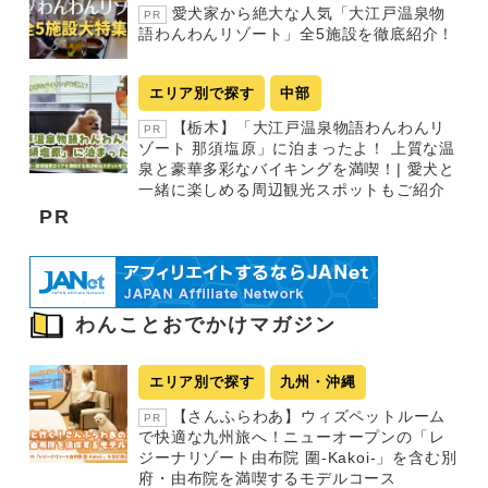
愛犬家から絶大な人気「大江戸温泉物
PR
語わんわんリゾート」全5施設を徹底紹介！
エリア別で探す
中部
【栃木】「大江戸温泉物語わんわんリ
PR
ゾート 那須塩原」に泊まったよ！ 上質な温
泉と豪華多彩なバイキングを満喫！| 愛犬と
一緒に楽しめる周辺観光スポットもご紹介
PR
わんことおでかけマガジン
エリア別で探す
九州・沖縄
【さんふらわあ】ウィズペットルーム
PR
で快適な九州旅へ！ニューオープンの「レ
ジーナリゾート由布院 圍-Kakoi-」を含む別
府・由布院を満喫するモデルコース