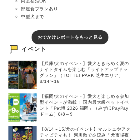
同室宿泊OK
部屋食プランあり
中型犬まで
おでかけレポートをもっと見る
イベント
【兵庫/犬のイベント】愛犬ときらめく夏の
ナイトタイムを楽しむ「ライトアップドッ
グラン」（TOTTEI PARK 芝生エリア）
8/14〜16
【福岡/犬のイベント】愛犬と楽しめる参加
型イベントが満載！ 国内最大級ペットイベ
ント「Pet博 2026 福岡」（みずほPayPay
ドーム）8/8～9
【8/14～15/犬のイベント】マルシェやアク
ティビティも！ 河川敷で夕涼み「犬市場夜