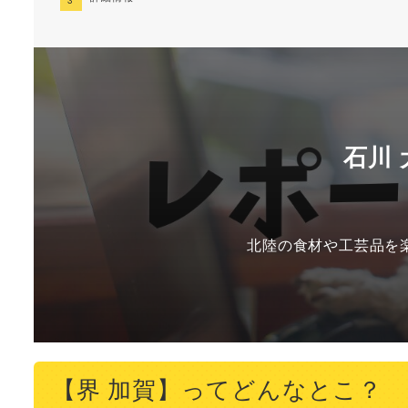
石川
北陸の食材や工芸品を
【界 加賀】ってどんなとこ？