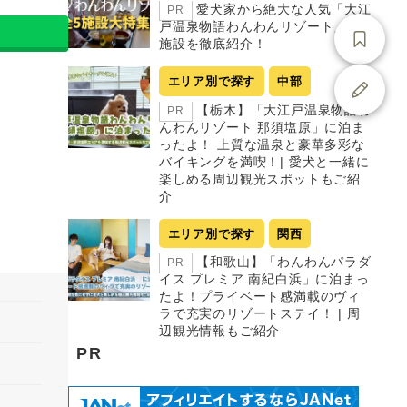
愛犬家から絶大な人気「大江
PR
戸温泉物語わんわんリゾート」全5
施設を徹底紹介！
エリア別で探す
中部
【栃木】「大江戸温泉物語わ
PR
んわんリゾート 那須塩原」に泊ま
ったよ！ 上質な温泉と豪華多彩な
バイキングを満喫！| 愛犬と一緒に
楽しめる周辺観光スポットもご紹
介
エリア別で探す
関西
【和歌山】「わんわんパラダ
PR
イス プレミア 南紀白浜」に泊まっ
たよ！プライベート感満載のヴィ
ラで充実のリゾートステイ！ | 周
辺観光情報もご紹介
PR