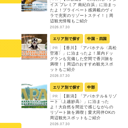
イス プレミア 南紀白浜」に泊まっ
たよ！プライベート感満載のヴィ
ラで充実のリゾートステイ！ | 周
辺観光情報もご紹介
2026.07.30
エリア別で探す
中国・四国
【香川】「アパホテル〈高松
PR
空港〉」に泊まったよ！屋内ドッ
グランも完備した空間で香川旅を
満喫！ | 周辺のおすすめ観光スポ
ットもご紹介
2026.07.30
エリア別で探す
中部
【新潟】「アパホテル＆リゾ
PR
ート〈上越妙高〉」に泊まった
よ！大自然を間近で感じながらの
リゾート旅を満喫 | 愛犬同伴OKの
周辺観光スポットもご紹介
2026.07.30