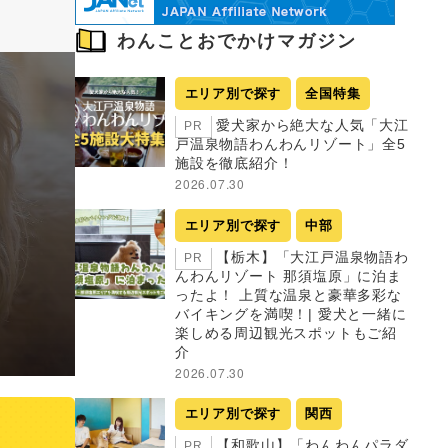
わんことおでかけマガジン
エリア別で探す
全国特集
愛犬家から絶大な人気「大江
PR
戸温泉物語わんわんリゾート」全5
施設を徹底紹介！
2026.07.30
エリア別で探す
中部
【栃木】「大江戸温泉物語わ
PR
んわんリゾート 那須塩原」に泊ま
ったよ！ 上質な温泉と豪華多彩な
バイキングを満喫！| 愛犬と一緒に
楽しめる周辺観光スポットもご紹
介
2026.07.30
エリア別で探す
関西
【和歌山】「わんわんパラダ
PR