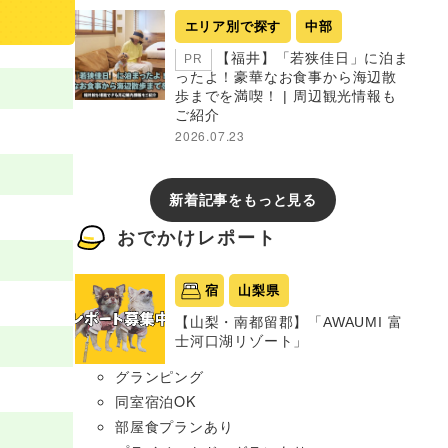
エリア別で探す
中部
【福井】「若狭佳日」に泊ま
PR
ったよ！豪華なお食事から海辺散
歩までを満喫！ | 周辺観光情報も
ご紹介
2026.07.23
新着記事をもっと見る
おでかけレポート
宿
山梨県
【山梨・南都留郡】「AWAUMI 富
士河口湖リゾート」
グランピング
同室宿泊OK
部屋食プランあり