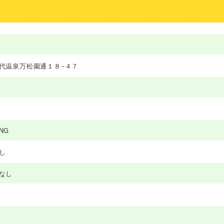
代温泉万松園通１８−４７
NG
し
なし