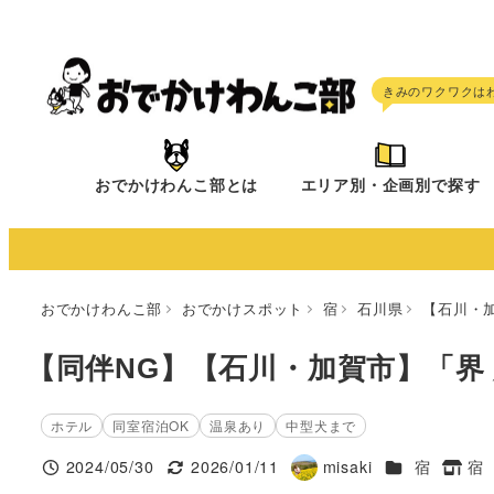
メ
イ
ン
コ
ン
テ
おでかけわんこ部とは
エリア別・企画別で探す
ン
ツ
へ
移
おでかけわんこ部
おでかけスポット
宿
石川県
【石川・
動
【同伴NG】【石川・加賀市】「界
ホテル
同室宿泊OK
温泉あり
中型犬まで
施設ジャンル
2024/05/30
2026/01/11
misaki
宿
宿
投稿日
更新日
著
タグ