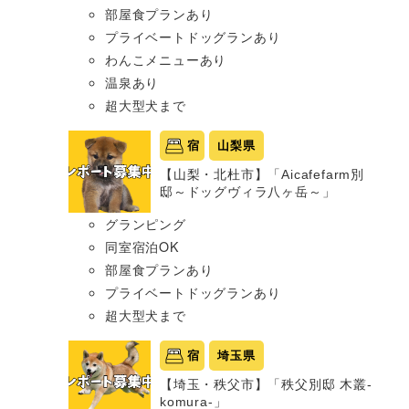
部屋食プランあり
プライベートドッグランあり
わんこメニューあり
温泉あり
超大型犬まで
宿
山梨県
【山梨・北杜市】「Aicafefarm別
邸～ドッグヴィラ八ヶ岳～」
グランピング
同室宿泊OK
部屋食プランあり
プライベートドッグランあり
超大型犬まで
宿
埼玉県
【埼玉・秩父市】「秩父別邸 木叢-
komura-」