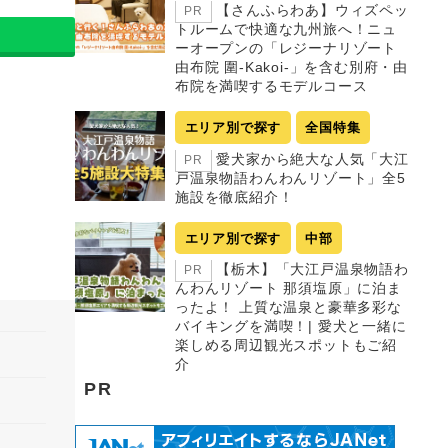
【さんふらわあ】ウィズペッ
PR
トルームで快適な九州旅へ！ニュ
ーオープンの「レジーナリゾート
由布院 圍-Kakoi-」を含む別府・由
布院を満喫するモデルコース
エリア別で探す
全国特集
愛犬家から絶大な人気「大江
PR
戸温泉物語わんわんリゾート」全5
施設を徹底紹介！
エリア別で探す
中部
【栃木】「大江戸温泉物語わ
PR
んわんリゾート 那須塩原」に泊ま
ったよ！ 上質な温泉と豪華多彩な
バイキングを満喫！| 愛犬と一緒に
楽しめる周辺観光スポットもご紹
介
PR