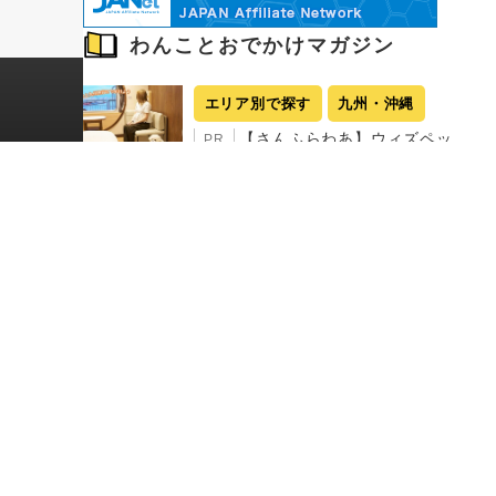
わんことおでかけマガジン
エリア別で探す
九州・沖縄
【さんふらわあ】ウィズペッ
PR
トルームで快適な九州旅へ！ニュ
ーオープンの「レジーナリゾート
由布院 圍-Kakoi-」を含む別府・由
布院を満喫するモデルコース
2026.08.05
エリア別で探す
全国特集
愛犬家から絶大な人気「大江
PR
戸温泉物語わんわんリゾート」全5
施設を徹底紹介！
2026.07.30
エリア別で探す
中部
【栃木】「大江戸温泉物語わ
PR
んわんリゾート 那須塩原」に泊ま