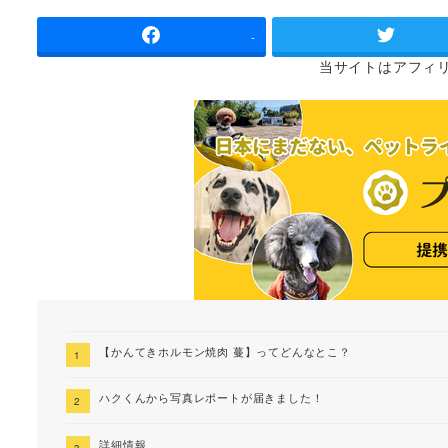
者
-
当サイトは
アフィ
【かんてきホルモン焼肉 蔓】ってどんなとこ？
ハクくんから写真レポートが届きました！
詳細情報