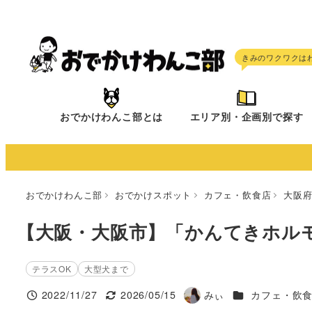
メ
イ
ン
コ
ン
テ
おでかけわんこ部とは
エリア別・企画別で探す
ン
ツ
へ
移
おでかけわんこ部
おでかけスポット
カフェ・飲食店
大阪
動
【大阪・大阪市】「かんてきホルモ
テラスOK
大型犬まで
施設ジャンル
2022/11/27
2026/05/15
みぃ
カフェ・飲
投稿日
更新日
著