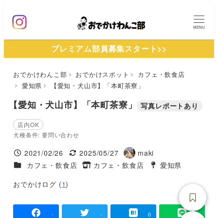
メ
イ
MENU
ン
プレミアム部員募集スタート>>
コ
ン
おでかけわんこ部
おでかけスポット
カフェ・飲食店
テ
愛知県
【愛知・犬山市】「本町茶寮」
ン
ツ
【愛知・犬山市】「本町茶寮」
写真レポートあり
へ
店内OK
移
犬種条件: 要問い合わせ
動
2021/02/26
2025/05/27
maki
投稿日
更新日
著
施設ジャンル
カフェ・飲食店
カフェ・飲食店
愛知県
タグ
者
タグ
おでかけログ (
1
)
-
-
0