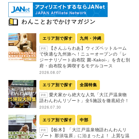
わんことおでかけマガジン
エリア別で探す
九州・沖縄
【さんふらわあ】ウィズペットルーム
PR
で快適な九州旅へ！ニューオープンの「レ
ジーナリゾート由布院 圍-Kakoi-」を含む別
府・由布院を満喫するモデルコース
2026.08.07
エリア別で探す
全国特集
愛犬家から絶大な人気「大江戸温泉物
PR
語わんわんリゾート」全5施設を徹底紹介！
2026.07.30
エリア別で探す
中部
【栃木】「大江戸温泉物語わんわんリ
PR
ゾート 那須塩原」に泊まったよ！ 上質な温