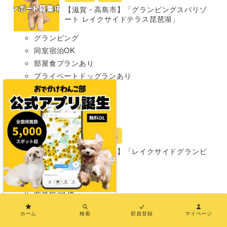
【滋賀・高島市】「グランピングスパリゾ
ート レイクサイドテラス琵琶湖」
グランピング
同室宿泊OK
部屋食プランあり
プライベートドッグランあり
わんこメニューあり
温泉あり
大型犬まで
宿
島根県
【島根・出雲市】「レイクサイドグランピ
ング出雲」
グランピング
同室宿泊OK
×
部屋食プランあり
ホーム
検索
部員登録
マイページ
プライベートドッグランあり