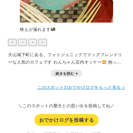
映えが撮れます
・
・
・
・
犬山城下町にある、フォトジェニックでドッグフレンドリ
ーな人気のカフェです
わんちゃん店内オッケー
抱っこ
やカートはもちろん、カフェマットを敷いて椅子に座るの
続きを読む ▾
もOKとのことでした。
大人気のお店で開店前から行列で
す。
店員さんもわんちゃんにとても優しく親切にして頂き
このスポットのおでかけログをもっと見る >
ました
＼このスポットの愛犬との思い出を投稿してね／
おでかけログを投稿する