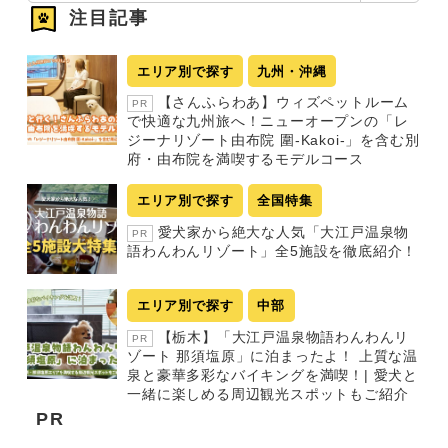
注目記事
エリア別で探す
九州・沖縄
【さんふらわあ】ウィズペットルーム
PR
で快適な九州旅へ！ニューオープンの「レ
ジーナリゾート由布院 圍-Kakoi-」を含む別
府・由布院を満喫するモデルコース
エリア別で探す
全国特集
愛犬家から絶大な人気「大江戸温泉物
PR
語わんわんリゾート」全5施設を徹底紹介！
エリア別で探す
中部
【栃木】「大江戸温泉物語わんわんリ
PR
ゾート 那須塩原」に泊まったよ！ 上質な温
泉と豪華多彩なバイキングを満喫！| 愛犬と
一緒に楽しめる周辺観光スポットもご紹介
PR