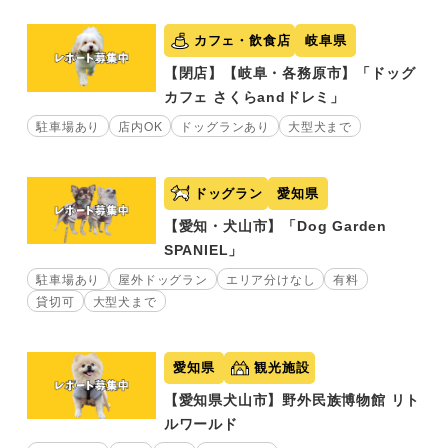
カフェ・飲食店
岐阜県
【閉店】【岐阜・各務原市】「ドッグ
カフェ さくらandドレミ」
駐車場あり
店内OK
ドッグランあり
大型犬まで
ドッグラン
愛知県
【愛知・犬山市】「Dog Garden
SPANIEL」
駐車場あり
屋外ドッグラン
エリア分けなし
有料
貸切可
大型犬まで
愛知県
観光施設
【愛知県犬山市】野外民族博物館 リト
ルワールド