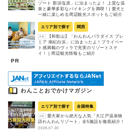
ゾート 那須塩原」に泊まったよ！ 上質な温
泉と豪華多彩なバイキングを満喫！| 愛犬と
一緒に楽しめる周辺観光スポットもご紹介
エリア別で探す
関西
【和歌山】「わんわんパラダイス プレ
PR
ミア 南紀白浜」に泊まったよ！プライベー
ト感満載のヴィラで充実のリゾートステ
イ！ | 周辺観光情報もご紹介
PR
わんことおでかけマガジン
エリア別で探す
全国特集
愛犬家から絶大な人気「大江戸温泉物
PR
語わんわんリゾート」全5施設を徹底紹介！
2026.07.30