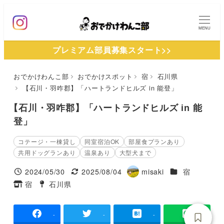
メ
イ
MENU
ン
プレミアム部員募集スタート>>
コ
ン
おでかけわんこ部
おでかけスポット
宿
石川県
テ
【石川・羽咋郡】「ハートランドヒルズ in 能登」
ン
ツ
【石川・羽咋郡】「ハートランドヒルズ in 能
へ
登」
移
コテージ・一棟貸し
同室宿泊OK
部屋食プランあり
動
共用ドッグランあり
温泉あり
大型犬まで
施設ジャンル
2024/05/30
2025/08/04
misaki
宿
投稿日
更新日
著
宿
石川県
タグ
タグ
者
-
-
-