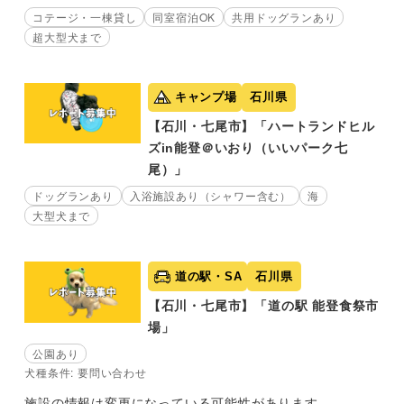
コテージ・一棟貸し
同室宿泊OK
共用ドッグランあり
超大型犬まで
キャンプ場
石川県
【石川・七尾市】「ハートランドヒル
ズin能登＠いおり（いいパーク七
尾）」
ドッグランあり
入浴施設あり（シャワー含む）
海
大型犬まで
道の駅・SA
石川県
【石川・七尾市】「道の駅 能登食祭市
場」
公園あり
犬種条件: 要問い合わせ
施設の情報は変更になっている可能性があります。