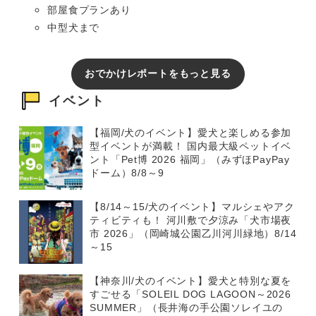
部屋食プランあり
中型犬まで
おでかけレポートをもっと見る
イベント
【福岡/犬のイベント】愛犬と楽しめる参加
型イベントが満載！ 国内最大級ペットイベ
ント「Pet博 2026 福岡」（みずほPayPay
ドーム）8/8～9
【8/14～15/犬のイベント】マルシェやアク
ティビティも！ 河川敷で夕涼み「犬市場夜
市 2026」（岡崎城公園乙川河川緑地）8/14
～15
【神奈川/犬のイベント】愛犬と特別な夏を
すごせる「SOLEIL DOG LAGOON～2026
SUMMER」（長井海の手公園ソレイユの