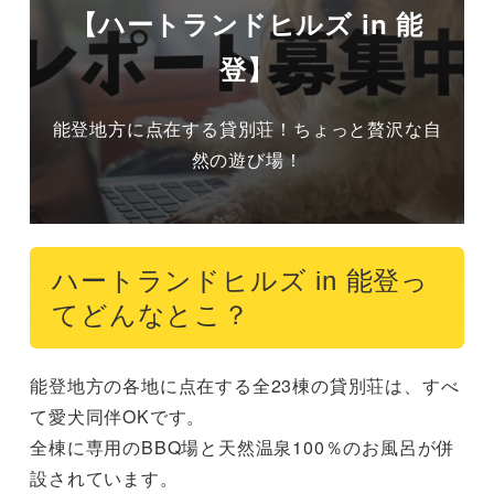
【ハートランドヒルズ in 能
登】
能登地方に点在する貸別荘！ちょっと贅沢な自
然の遊び場！
ハートランドヒルズ in 能登っ
てどんなとこ？
能登地方の各地に点在する全23棟の貸別荘は、すべ
て愛犬同伴OKです。

全棟に専用のBBQ場と天然温泉100％のお風呂が併
設されています。
