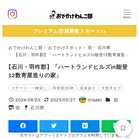
メ
イ
MENU
ン
プレミアム部員募集スタート>>
コ
ン
おでかけわんこ部
おでかけスポット
宿
石川県
テ
【石川・羽咋郡】「ハートランドヒルズin能登12数寄屋造りの家」
ン
ツ
【石川・羽咋郡】「ハートランドヒルズin能登
へ
12数寄屋造りの家」
移
コテージ・一棟貸し
同室宿泊OK
温泉あり
大型犬まで
動
施設ジャンル
2024/08/23
2025/05/27
misaki
宿
投稿日
更新日
著
宿
石川県
タグ
タグ
者
-
-
-
当サイトは
アフィリエイトプログラムを
利用しています