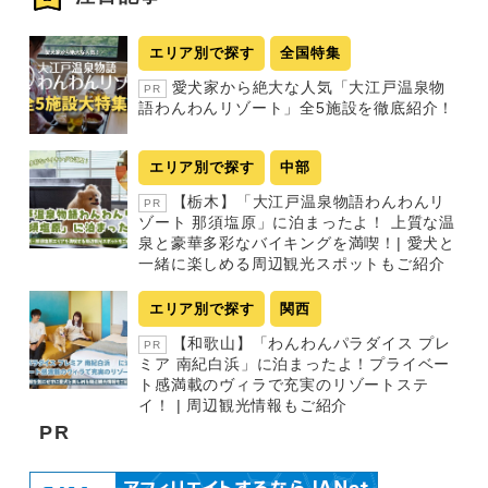
エリア別で探す
全国特集
愛犬家から絶大な人気「大江戸温泉物
PR
語わんわんリゾート」全5施設を徹底紹介！
エリア別で探す
中部
【栃木】「大江戸温泉物語わんわんリ
PR
ゾート 那須塩原」に泊まったよ！ 上質な温
泉と豪華多彩なバイキングを満喫！| 愛犬と
一緒に楽しめる周辺観光スポットもご紹介
エリア別で探す
関西
【和歌山】「わんわんパラダイス プレ
PR
ミア 南紀白浜」に泊まったよ！プライベー
ト感満載のヴィラで充実のリゾートステ
イ！ | 周辺観光情報もご紹介
PR