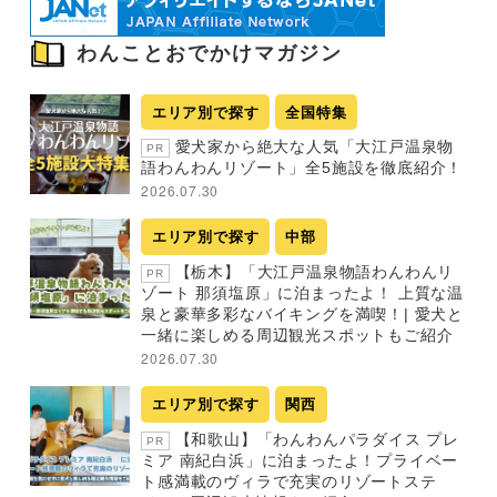
わんことおでかけマガジン
エリア別で探す
全国特集
愛犬家から絶大な人気「大江戸温泉物
PR
語わんわんリゾート」全5施設を徹底紹介！
2026.07.30
エリア別で探す
中部
【栃木】「大江戸温泉物語わんわんリ
PR
ゾート 那須塩原」に泊まったよ！ 上質な温
泉と豪華多彩なバイキングを満喫！| 愛犬と
一緒に楽しめる周辺観光スポットもご紹介
2026.07.30
エリア別で探す
関西
【和歌山】「わんわんパラダイス プレ
PR
ミア 南紀白浜」に泊まったよ！プライベー
ト感満載のヴィラで充実のリゾートステ