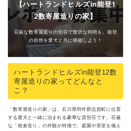
【ハートランドヒルズin能登1
2数寄屋造りの家】
荘厳な数寄屋造りの別荘で贅沢な時間を。能登
の自然を愛犬と共に堪能しよう！
ハートランドヒルズin能登12数
寄屋造りの家ってどんなと
こ？
「数寄屋造りの家」は、石川県羽咋郡志賀町に位置
する愛犬と一緒に泊まれる豪華な貸別荘です。荘厳
な「校倉造り」の外観が特徴で、庭園や茶室を備え