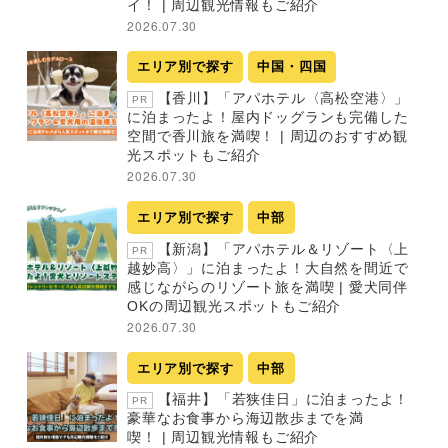
イ！ | 周辺観光情報もご紹介
2026.07.30
エリア別で探す
中国・四国
【香川】「アパホテル〈高松空港〉」
PR
に泊まったよ！屋内ドッグランも完備した
空間で香川旅を満喫！ | 周辺のおすすめ観
光スポットもご紹介
2026.07.30
エリア別で探す
中部
【新潟】「アパホテル＆リゾート〈上
PR
越妙高〉」に泊まったよ！大自然を間近で
感じながらのリゾート旅を満喫 | 愛犬同伴
OKの周辺観光スポットもご紹介
2026.07.30
エリア別で探す
中部
【福井】「若狭佳日」に泊まったよ！
PR
豪華なお食事から海辺散歩までを満
喫！ | 周辺観光情報もご紹介