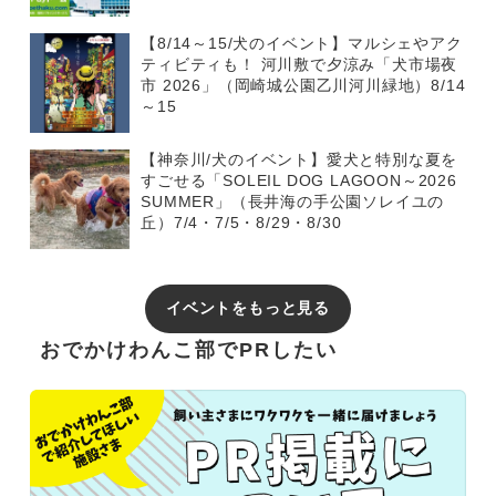
【8/14～15/犬のイベント】マルシェやアク
ティビティも！ 河川敷で夕涼み「犬市場夜
市 2026」（岡崎城公園乙川河川緑地）8/14
～15
【神奈川/犬のイベント】愛犬と特別な夏を
すごせる「SOLEIL DOG LAGOON～2026
SUMMER」（長井海の手公園ソレイユの
丘）7/4・7/5・8/29・8/30
イベントをもっと見る
おでかけわんこ部でPRしたい