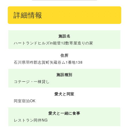
詳細情報
施設名
ハートランドヒルズin能登12数寄屋造りの家
住所
石川県羽咋郡志賀町矢蔵谷ム1番地138
施設種別
コテージ・一棟貸し
愛犬と同室
同室宿泊OK
愛犬と一緒に食事
レストラン同伴NG