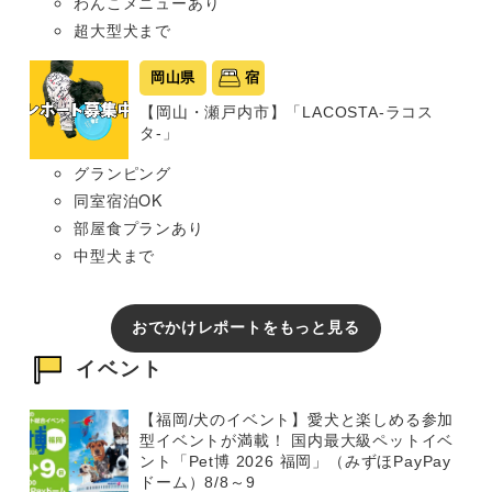
わんこメニューあり
超大型犬まで
岡山県
宿
【岡山・瀬戸内市】「LACOSTA-ラコス
タ-」
グランピング
同室宿泊OK
部屋食プランあり
中型犬まで
おでかけレポートをもっと見る
イベント
【福岡/犬のイベント】愛犬と楽しめる参加
型イベントが満載！ 国内最大級ペットイベ
ント「Pet博 2026 福岡」（みずほPayPay
ドーム）8/8～9