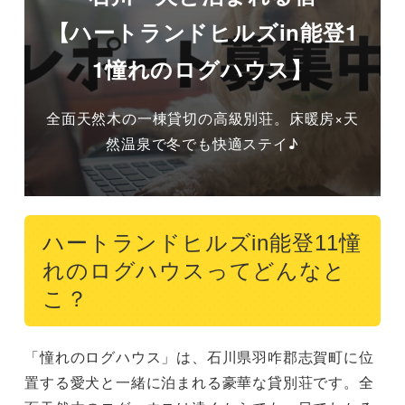
【ハートランドヒルズin能登1
1憧れのログハウス】
全面天然木の一棟貸切の高級別荘。床暖房×天
然温泉で冬でも快適ステイ♪
ハートランドヒルズin能登11憧
れのログハウスってどんなと
こ？
「憧れのログハウス」は、石川県羽咋郡志賀町に位
置する愛犬と一緒に泊まれる豪華な貸別荘です。全