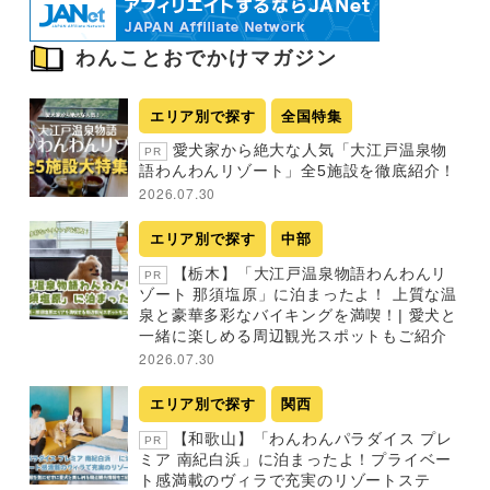
わんことおでかけマガジン
エリア別で探す
全国特集
愛犬家から絶大な人気「大江戸温泉物
PR
語わんわんリゾート」全5施設を徹底紹介！
2026.07.30
エリア別で探す
中部
【栃木】「大江戸温泉物語わんわんリ
PR
ゾート 那須塩原」に泊まったよ！ 上質な温
泉と豪華多彩なバイキングを満喫！| 愛犬と
一緒に楽しめる周辺観光スポットもご紹介
2026.07.30
エリア別で探す
関西
【和歌山】「わんわんパラダイス プレ
PR
ミア 南紀白浜」に泊まったよ！プライベー
ト感満載のヴィラで充実のリゾートステ