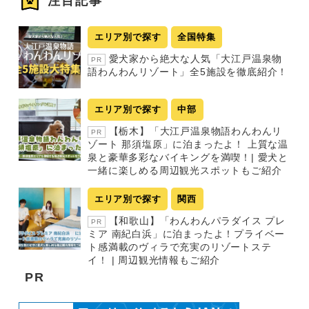
注目記事
エリア別で探す
全国特集
愛犬家から絶大な人気「大江戸温泉物
PR
語わんわんリゾート」全5施設を徹底紹介！
エリア別で探す
中部
【栃木】「大江戸温泉物語わんわんリ
PR
ゾート 那須塩原」に泊まったよ！ 上質な温
泉と豪華多彩なバイキングを満喫！| 愛犬と
一緒に楽しめる周辺観光スポットもご紹介
エリア別で探す
関西
【和歌山】「わんわんパラダイス プレ
PR
ミア 南紀白浜」に泊まったよ！プライベー
ト感満載のヴィラで充実のリゾートステ
イ！ | 周辺観光情報もご紹介
PR