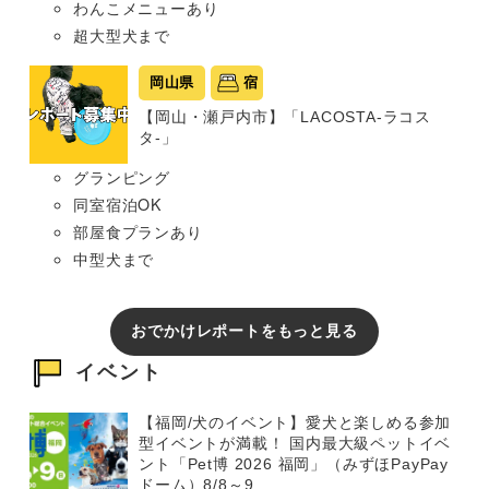
わんこメニューあり
超大型犬まで
岡山県
宿
【岡山・瀬戸内市】「LACOSTA-ラコス
タ-」
グランピング
同室宿泊OK
部屋食プランあり
中型犬まで
おでかけレポートをもっと見る
イベント
【福岡/犬のイベント】愛犬と楽しめる参加
型イベントが満載！ 国内最大級ペットイベ
ント「Pet博 2026 福岡」（みずほPayPay
ドーム）8/8～9