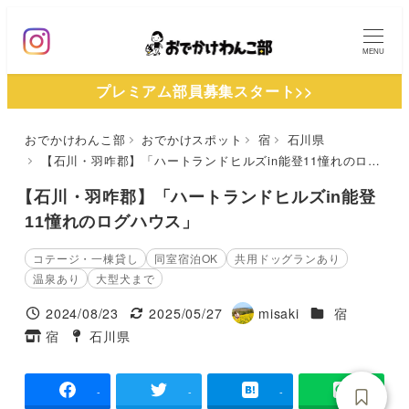
メ
イ
MENU
ン
プレミアム部員募集スタート>>
コ
ン
おでかけわんこ部
おでかけスポット
宿
石川県
テ
【石川・羽咋郡】「ハートランドヒルズin能登11憧れのログハウス」
ン
ツ
【石川・羽咋郡】「ハートランドヒルズin能登
へ
11憧れのログハウス」
移
コテージ・一棟貸し
同室宿泊OK
共用ドッグランあり
動
温泉あり
大型犬まで
施設ジャンル
2024/08/23
2025/05/27
misaki
宿
投稿日
更新日
著
宿
石川県
タグ
タグ
者
-
-
-