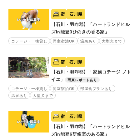
宿
石川県
【石川・羽咋郡】「ハートランドヒル
ズin能登3ひのきの香る家」
コテージ・一棟貸し
同室宿泊OK
温泉あり
大型犬まで
宿
石川県
【石川・羽咋郡】「家族コテージ ノト
イエ」
写真レポートあり
コテージ・一棟貸し
同室宿泊OK
部屋食プランあり
温泉あり
大型犬まで
宿
石川県
【石川・羽咋郡】「ハートランドヒル
ズin能登6研修室のある家」