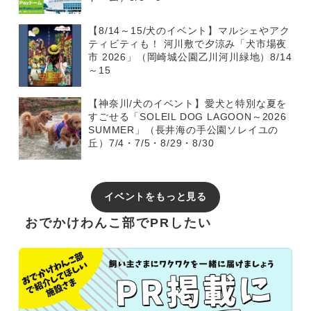
【8/14～15/犬のイベント】マルシェやアク
ティビティも！ 河川敷で夕涼み「犬市場夜
市 2026」（岡崎城公園乙川河川緑地）8/14
～15
【神奈川/犬のイベント】愛犬と特別な夏を
すごせる「SOLEIL DOG LAGOON～2026
SUMMER」（長井海の手公園ソレイユの
丘）7/4・7/5・8/29・8/30
イベントをもっと見る
おでかけわんこ部でPRしたい