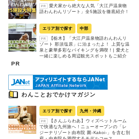
愛犬家から絶大な人気「大江戸温泉物
PR
語わんわんリゾート」全5施設を徹底紹介！
エリア別で探す
中部
【栃木】「大江戸温泉物語わんわんリ
PR
ゾート 那須塩原」に泊まったよ！ 上質な温
泉と豪華多彩なバイキングを満喫！| 愛犬と
一緒に楽しめる周辺観光スポットもご紹介
PR
わんことおでかけマガジン
エリア別で探す
九州・沖縄
【さんふらわあ】ウィズペットルーム
PR
で快適な九州旅へ！ニューオープンの「レ
ジーナリゾート由布院 圍-Kakoi-」を含む別
府・由布院を満喫するモデルコース