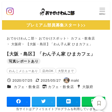
メ
イ
MENU
ン
プレミアム部員募集スタート>>
コ
ン
おでかけわんこ部
おでかけスポット
カフェ・飲食店
テ
大阪府
【大阪・島区】「わん子ん家 ひまカフェ」
ン
ツ
【大阪・島区】「わん子ん家 ひまカフェ」
へ
写真レポートあり
移
わんこメニューあり
店内OK
大型犬まで
動
2020/07/25
2025/05/27
maki
投稿日
更新日
著
施設ジャンル
カフェ・飲食店
カフェ・飲食店
大阪府
タグ
者
タグ
-
-
-
当サイトは
アフィリエイトプログラムを
利用しています