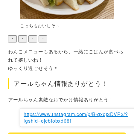
こっちもおいしそ～
・
・
・
・
わんこメニューもあるから、一緒にごはんが食べら
れて嬉しいね！

ゆっくり過ごせそう＊
アールちゃん情報ありがとう！
アールちゃん素敵なおでかけ情報ありがとう！
https://www.instagram.com/p/B-qxdj3DVP3/?
igshid=ojcbfobxd68f