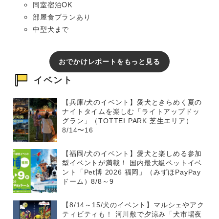
同室宿泊OK
部屋食プランあり
中型犬まで
おでかけレポートをもっと見る
イベント
【兵庫/犬のイベント】愛犬ときらめく夏の
ナイトタイムを楽しむ「ライトアップドッ
グラン」（TOTTEI PARK 芝生エリア）
8/14〜16
【福岡/犬のイベント】愛犬と楽しめる参加
型イベントが満載！ 国内最大級ペットイベ
ント「Pet博 2026 福岡」（みずほPayPay
ドーム）8/8～9
【8/14～15/犬のイベント】マルシェやアク
ティビティも！ 河川敷で夕涼み「犬市場夜