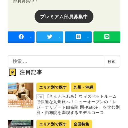
部員募集中！
プレミアム部員募集中
-
-
-
検
検索
索
注目記事
エリア別で探す
九州・沖縄
【さんふらわあ】ウィズペットルーム
PR
で快適な九州旅へ！ニューオープンの「レ
ジーナリゾート由布院 圍-Kakoi-」を含む別
府・由布院を満喫するモデルコース
エリア別で探す
全国特集