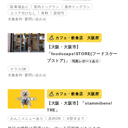
駐車場あり
室内ドッグラン
屋外ドッグラン
エリア分けなし
有料
貸切可
犬種条件: 要問い合わせ
カフェ・飲食店
大阪府
【大阪・大阪市】
「foodscape!STORE(フードスケー
プストア)」
写真レポートあり
テラスOK
犬種条件: 要問い合わせ
カフェ・飲食店
大阪府
【大阪・大阪市】「stammibene!
TRE」
わんこメニューあり
店内OK
大型犬まで