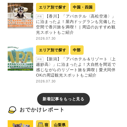
エリア別で探す
中国・四国
【香川】「アパホテル〈高松空港〉」
PR
に泊まったよ！屋内ドッグランも完備した
空間で香川旅を満喫！ | 周辺のおすすめ観
光スポットもご紹介
2026.07.30
エリア別で探す
中部
【新潟】「アパホテル＆リゾート〈上
PR
越妙高〉」に泊まったよ！大自然を間近で
感じながらのリゾート旅を満喫 | 愛犬同伴
OKの周辺観光スポットもご紹介
2026.07.30
新着記事をもっと見る
おでかけレポート
宿
山梨県