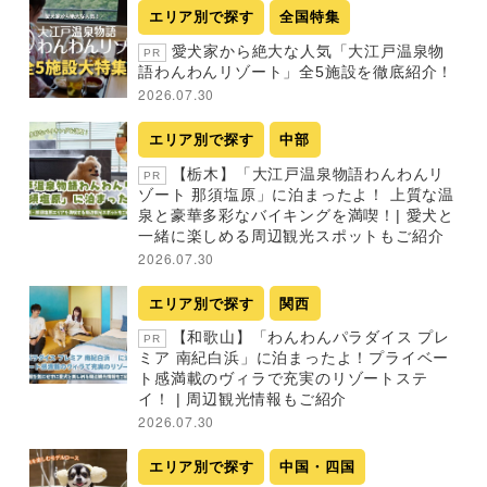
エリア別で探す
全国特集
愛犬家から絶大な人気「大江戸温泉物
PR
語わんわんリゾート」全5施設を徹底紹介！
2026.07.30
エリア別で探す
中部
【栃木】「大江戸温泉物語わんわんリ
PR
ゾート 那須塩原」に泊まったよ！ 上質な温
泉と豪華多彩なバイキングを満喫！| 愛犬と
一緒に楽しめる周辺観光スポットもご紹介
2026.07.30
エリア別で探す
関西
【和歌山】「わんわんパラダイス プレ
PR
ミア 南紀白浜」に泊まったよ！プライベー
ト感満載のヴィラで充実のリゾートステ
イ！ | 周辺観光情報もご紹介
2026.07.30
エリア別で探す
中国・四国