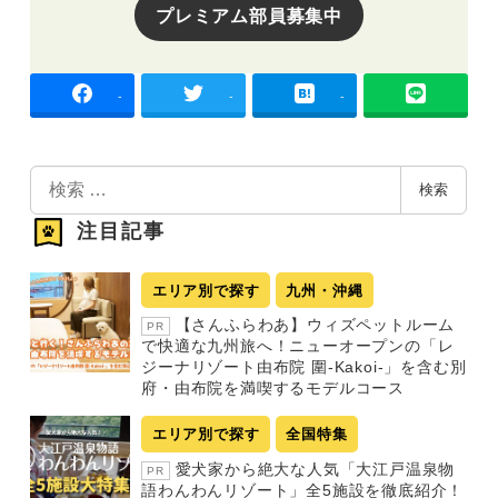
プレミアム部員募集中
-
-
-
検
検索
索
注目記事
エリア別で探す
九州・沖縄
【さんふらわあ】ウィズペットルーム
PR
で快適な九州旅へ！ニューオープンの「レ
ジーナリゾート由布院 圍-Kakoi-」を含む別
府・由布院を満喫するモデルコース
エリア別で探す
全国特集
愛犬家から絶大な人気「大江戸温泉物
PR
語わんわんリゾート」全5施設を徹底紹介！