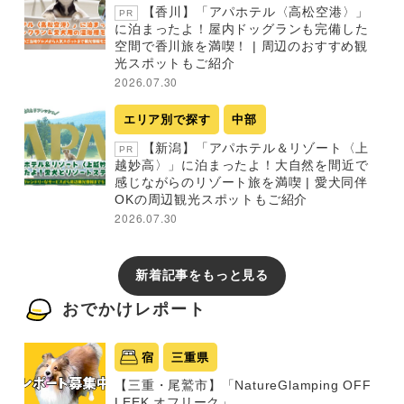
【香川】「アパホテル〈高松空港〉」
PR
に泊まったよ！屋内ドッグランも完備した
空間で香川旅を満喫！ | 周辺のおすすめ観
光スポットもご紹介
2026.07.30
エリア別で探す
中部
【新潟】「アパホテル＆リゾート〈上
PR
越妙高〉」に泊まったよ！大自然を間近で
感じながらのリゾート旅を満喫 | 愛犬同伴
OKの周辺観光スポットもご紹介
2026.07.30
新着記事をもっと見る
おでかけレポート
宿
三重県
【三重・尾鷲市】「NatureGlamping OFF
LEEK オフリーク」