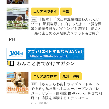
エリア別で探す
中部
【栃木】「大江戸温泉物語わんわんリ
PR
ゾート 那須塩原」に泊まったよ！ 上質な温
泉と豪華多彩なバイキングを満喫！| 愛犬と
一緒に楽しめる周辺観光スポットもご紹介
PR
わんことおでかけマガジン
エリア別で探す
九州・沖縄
【さんふらわあ】ウィズペットルーム
PR
で快適な九州旅へ！ニューオープンの「レ
ジーナリゾート由布院 圍-Kakoi-」を含む別
府・由布院を満喫するモデルコース
2026.08.07