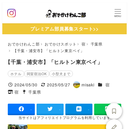
メ
イ
MENU
ン
プレミアム部員募集スタート>>
コ
ン
おでかけわんこ部
おでかけスポット
宿
千葉県
テ
【千葉・浦安市】「ヒルトン東京ベイ」
ン
ツ
【千葉・浦安市】「ヒルトン東京ベイ」
へ
ホテル
同室宿泊OK
小型犬まで
移
施設ジャンル
2024/05/30
2025/05/27
misaki
宿
動
投稿日
更新日
著
宿
千葉県
タグ
タグ
者
-
-
-
当サイトは
アフィリエイトプログラムを
利用しています