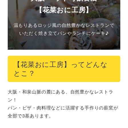
【花菜おに工房】
温もりあるロッジ風の自然豊かなレストランで
いただく焼き立てパンやランチにケーキ♪
【花菜おに工房】ってどんな
とこ？
大阪・和泉山脈の麓にある、自然豊かなレストラ
ン！

パン・ピザ・肉料理などに活躍する手作りの薪窯が
全部で3基あります。
