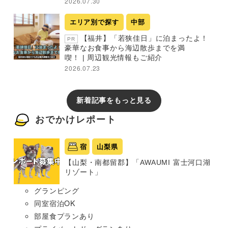
2026.07.30
エリア別で探す
中部
【福井】「若狭佳日」に泊まったよ！
PR
豪華なお食事から海辺散歩までを満
喫！ | 周辺観光情報もご紹介
2026.07.23
新着記事をもっと見る
おでかけレポート
宿
山梨県
【山梨・南都留郡】「AWAUMI 富士河口湖
リゾート」
グランピング
同室宿泊OK
部屋食プランあり