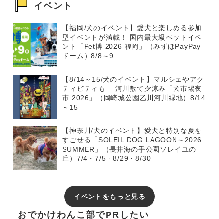
イベント
【福岡/犬のイベント】愛犬と楽しめる参加
型イベントが満載！ 国内最大級ペットイベ
ント「Pet博 2026 福岡」（みずほPayPay
ドーム）8/8～9
【8/14～15/犬のイベント】マルシェやアク
ティビティも！ 河川敷で夕涼み「犬市場夜
市 2026」（岡崎城公園乙川河川緑地）8/14
～15
【神奈川/犬のイベント】愛犬と特別な夏を
すごせる「SOLEIL DOG LAGOON～2026
SUMMER」（長井海の手公園ソレイユの
丘）7/4・7/5・8/29・8/30
イベントをもっと見る
おでかけわんこ部でPRしたい