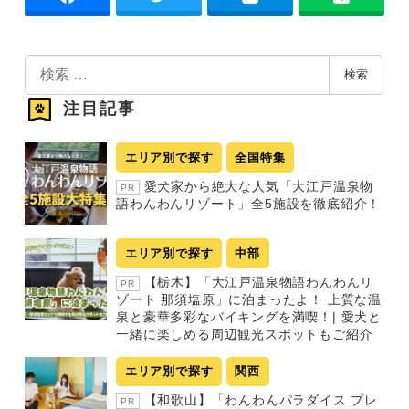
検
検索
索
注目記事
エリア別で探す
全国特集
愛犬家から絶大な人気「大江戸温泉物
PR
語わんわんリゾート」全5施設を徹底紹介！
エリア別で探す
中部
【栃木】「大江戸温泉物語わんわんリ
PR
ゾート 那須塩原」に泊まったよ！ 上質な温
泉と豪華多彩なバイキングを満喫！| 愛犬と
一緒に楽しめる周辺観光スポットもご紹介
エリア別で探す
関西
【和歌山】「わんわんパラダイス プレ
PR