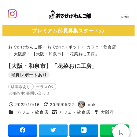
メ
イ
MENU
ン
プレミアム部員募集スタート>>
コ
ン
おでかけわんこ部
おでかけスポット
カフェ・飲食店
テ
大阪府
【大阪・和泉市】「花菜おに工房」
ン
ツ
【大阪・和泉市】「花菜おに工房」
へ
写真レポートあり
移
駐車場あり
テラスOK
動
犬種条件: 要問い合わせ
2022/10/16
2025/05/27
maki
投稿日
更新日
著
施設ジャンル
カフェ・飲食店
カフェ・飲食店
大阪府
タグ
者
タグ
-
-
-