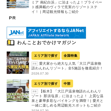
ミア 南紀白浜」に泊まったよ！プライベー
ト感満載のヴィラで充実のリゾートステ
イ！ | 周辺観光情報もご紹介
PR
わんことおでかけマガジン
エリア別で探す
全国特集
愛犬家から絶大な人気「大江戸温泉物
PR
語わんわんリゾート」全5施設を徹底紹介！
2026.07.30
エリア別で探す
中部
【栃木】「大江戸温泉物語わんわんリ
PR
ゾート 那須塩原」に泊まったよ！ 上質な温
泉と豪華多彩なバイキングを満喫！| 愛犬と
一緒に楽しめる周辺観光スポットもご紹介
2026.07.30