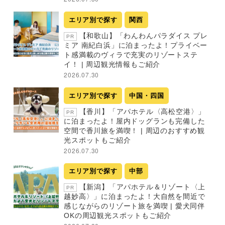
エリア別で探す
関西
【和歌山】「わんわんパラダイス プレ
PR
ミア 南紀白浜」に泊まったよ！プライベー
ト感満載のヴィラで充実のリゾートステ
イ！ | 周辺観光情報もご紹介
2026.07.30
エリア別で探す
中国・四国
【香川】「アパホテル〈高松空港〉」
PR
に泊まったよ！屋内ドッグランも完備した
空間で香川旅を満喫！ | 周辺のおすすめ観
光スポットもご紹介
2026.07.30
エリア別で探す
中部
【新潟】「アパホテル＆リゾート〈上
PR
越妙高〉」に泊まったよ！大自然を間近で
感じながらのリゾート旅を満喫 | 愛犬同伴
OKの周辺観光スポットもご紹介