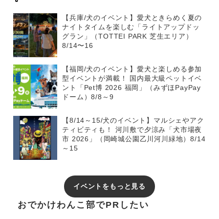
【兵庫/犬のイベント】愛犬ときらめく夏の
ナイトタイムを楽しむ「ライトアップドッ
グラン」（TOTTEI PARK 芝生エリア）
8/14〜16
【福岡/犬のイベント】愛犬と楽しめる参加
型イベントが満載！ 国内最大級ペットイベ
ント「Pet博 2026 福岡」（みずほPayPay
ドーム）8/8～9
【8/14～15/犬のイベント】マルシェやアク
ティビティも！ 河川敷で夕涼み「犬市場夜
市 2026」（岡崎城公園乙川河川緑地）8/14
～15
イベントをもっと見る
おでかけわんこ部でPRしたい