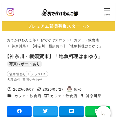
メ
イ
MENU
ン
プレミアム部員募集スタート>>
コ
ン
おでかけわんこ部
おでかけスポット
カフェ・飲食店
テ
神奈川県
【神奈川・横須賀市】「地魚料理はまゆう」
ン
ツ
【神奈川・横須賀市】「地魚料理はまゆう」
へ
写真レポートあり
移
駐車場あり
テラスOK
動
犬種条件: 要問い合わせ
2020/08/07
2025/05/27
fuko
投稿日
更新日
著
施設ジャンル
カフェ・飲食店
カフェ・飲食店
神奈川県
タグ
者
タグ
-
-
-