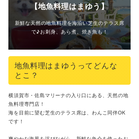
【地魚料理はまゆう】
新鮮な天然の地魚料理を海沿い芝生のテラス席
で♪お刺身、あら煮、焼き魚も！
地魚料理はまゆうってどんな
とこ？
横須賀市・佐島マリーナの入り口にある、天然の地
魚料理専門店！

海を目前に望む芝生のテラス席は、わんこ同伴OK
です！

爽やかな海風を浴びながら、新鮮な魚介を使ったお