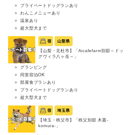
プライベートドッグランあり
わんこメニューあり
温泉あり
超大型犬まで
宿
山梨県
【山梨・北杜市】「Aicafefarm別邸～ドッ
グヴィラ八ヶ岳～」
グランピング
同室宿泊OK
部屋食プランあり
プライベートドッグランあり
超大型犬まで
宿
埼玉県
【埼玉・秩父市】「秩父別邸 木叢-
komura-」