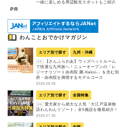
一緒に楽しめる周辺観光スポットもご紹介
PR
わんことおでかけマガジン
エリア別で探す
九州・沖縄
【さんふらわあ】ウィズペットルーム
PR
で快適な九州旅へ！ニューオープンの「レ
ジーナリゾート由布院 圍-Kakoi-」を含む別
府・由布院を満喫するモデルコース
2026.08.05
エリア別で探す
全国特集
愛犬家から絶大な人気「大江戸温泉物
PR
語わんわんリゾート」全5施設を徹底紹介！
2026.07.30
エリア別で探す
中部