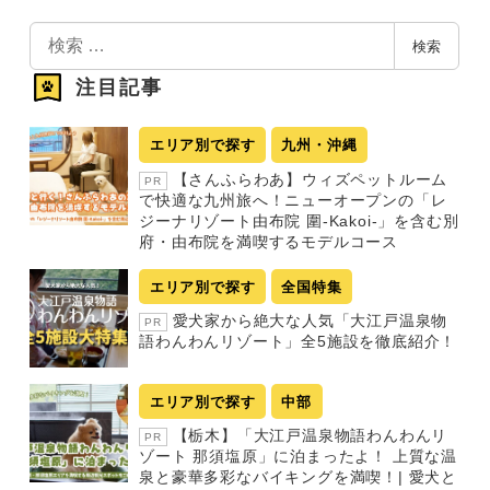
検
検索
索
注目記事
エリア別で探す
九州・沖縄
【さんふらわあ】ウィズペットルーム
PR
で快適な九州旅へ！ニューオープンの「レ
ジーナリゾート由布院 圍-Kakoi-」を含む別
府・由布院を満喫するモデルコース
エリア別で探す
全国特集
愛犬家から絶大な人気「大江戸温泉物
PR
語わんわんリゾート」全5施設を徹底紹介！
エリア別で探す
中部
【栃木】「大江戸温泉物語わんわんリ
PR
ゾート 那須塩原」に泊まったよ！ 上質な温
泉と豪華多彩なバイキングを満喫！| 愛犬と