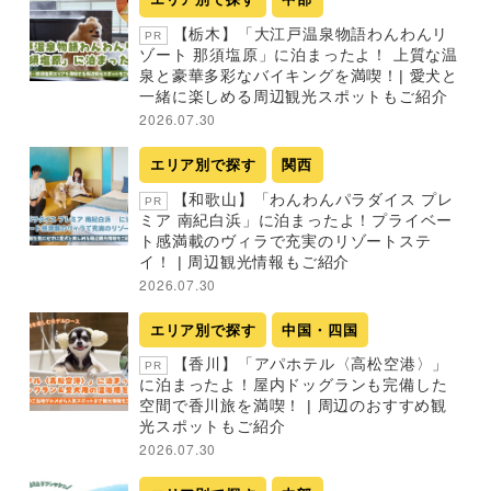
【栃木】「大江戸温泉物語わんわんリ
PR
ゾート 那須塩原」に泊まったよ！ 上質な温
泉と豪華多彩なバイキングを満喫！| 愛犬と
一緒に楽しめる周辺観光スポットもご紹介
2026.07.30
エリア別で探す
関西
【和歌山】「わんわんパラダイス プレ
PR
ミア 南紀白浜」に泊まったよ！プライベー
ト感満載のヴィラで充実のリゾートステ
イ！ | 周辺観光情報もご紹介
2026.07.30
エリア別で探す
中国・四国
【香川】「アパホテル〈高松空港〉」
PR
に泊まったよ！屋内ドッグランも完備した
空間で香川旅を満喫！ | 周辺のおすすめ観
光スポットもご紹介
2026.07.30