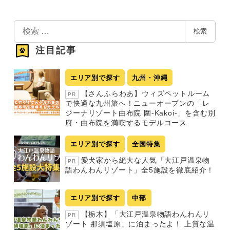
検
検索
索
注目記事
エリア別で探す
九州・沖縄
【さんふらわあ】ウィズペットルーム
PR
で快適な九州旅へ！ニューオープンの「レ
ジーナリゾート由布院 圍-Kakoi-」を含む別
府・由布院を満喫するモデルコース
エリア別で探す
全国特集
愛犬家から絶大な人気「大江戸温泉物
PR
語わんわんリゾート」全5施設を徹底紹介！
エリア別で探す
中部
【栃木】「大江戸温泉物語わんわんリ
PR
ゾート 那須塩原」に泊まったよ！ 上質な温