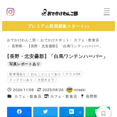
メ
イ
MENU
ン
プレミアム部員募集スタート>>
コ
ン
おでかけわんこ部
おでかけスポット
カフェ・飲食店
テ
長野県
【長野・北安曇郡】「白馬ワンテンハーバー」
ン
ツ
【長野・北安曇郡】「白馬ワンテンハーバー」
へ
写真レポートあり
移
駐車場あり
わんこメニューあり
テラスOK
動
ドッグランあり
大型犬まで
2024/11/08
2025/08/26
misaki
投稿日
更新日
著
施設ジャンル
カフェ・飲食店
カフェ・飲食店
長野県
タグ
者
タグ
-
-
0