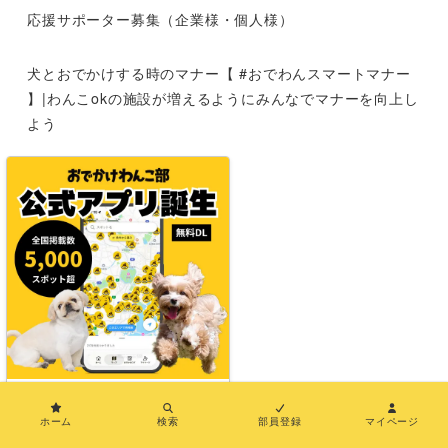
応援サポーター募集（企業様・個人様）
犬とおでかけする時のマナー【 #おでわんスマートマナー
】|わんこokの施設が増えるようにみんなでマナーを向上し
よう
運営者情報
お問い合わせ
メディア紹介
特定商取引法に基づく表示
利用規約
×
ホーム
検索
部員登録
マイページ
プライバシーポリシー