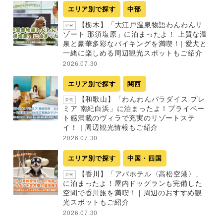
エリア別で探す
中部
【栃木】「大江戸温泉物語わんわんリ
PR
ゾート 那須塩原」に泊まったよ！ 上質な温
泉と豪華多彩なバイキングを満喫！| 愛犬と
一緒に楽しめる周辺観光スポットもご紹介
2026.07.30
エリア別で探す
関西
【和歌山】「わんわんパラダイス プレ
PR
ミア 南紀白浜」に泊まったよ！プライベー
ト感満載のヴィラで充実のリゾートステ
イ！ | 周辺観光情報もご紹介
2026.07.30
エリア別で探す
中国・四国
【香川】「アパホテル〈高松空港〉」
PR
に泊まったよ！屋内ドッグランも完備した
空間で香川旅を満喫！ | 周辺のおすすめ観
光スポットもご紹介
2026.07.30