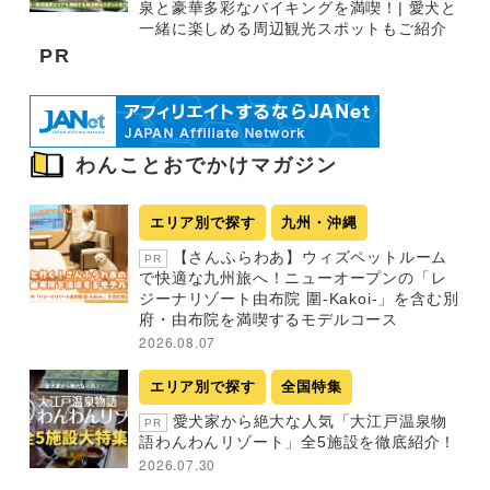
泉と豪華多彩なバイキングを満喫！| 愛犬と
一緒に楽しめる周辺観光スポットもご紹介
PR
わんことおでかけマガジン
エリア別で探す
九州・沖縄
【さんふらわあ】ウィズペットルーム
PR
で快適な九州旅へ！ニューオープンの「レ
ジーナリゾート由布院 圍-Kakoi-」を含む別
府・由布院を満喫するモデルコース
2026.08.07
エリア別で探す
全国特集
愛犬家から絶大な人気「大江戸温泉物
PR
語わんわんリゾート」全5施設を徹底紹介！
2026.07.30