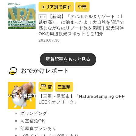
エリア別で探す
中部
【新潟】「アパホテル＆リゾート〈上
PR
越妙高〉」に泊まったよ！大自然を間近で
感じながらのリゾート旅を満喫 | 愛犬同伴
OKの周辺観光スポットもご紹介
2026.07.30
新着記事をもっと見る
おでかけレポート
宿
三重県
【三重・尾鷲市】「NatureGlamping OFF
LEEK オフリーク」
グランピング
同室宿泊OK
部屋食プランあり
プライベートドッグランあり