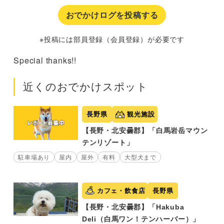
おでかけログを投稿する
※投稿には部員登録（会員登録）が必要です
Special thanks!!
近くのおでかけスポット
長野県
観光施設
【長野・北安曇郡】「白馬岩岳マウン
テンリゾート」
駐車場あり
屋内
屋外
有料
大型犬まで
カフェ・飲食店
長野県
【長野・北安曇郡】「Hakuba
Deli（白馬ワン！テンハーバー）」