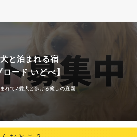
 犬と泊まれる宿
ブロード いどべ】
まれて♪愛犬と歩ける癒しの庭園
どんなとこ？