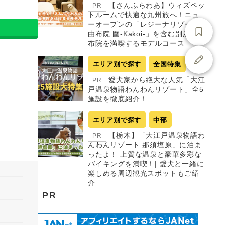
【さんふらわあ】ウィズペッ
PR
トルームで快適な九州旅へ！ニュ
ーオープンの「レジーナリゾート
由布院 圍-Kakoi-」を含む別府・由
布院を満喫するモデルコース
エリア別で探す
全国特集
愛犬家から絶大な人気「大江
PR
戸温泉物語わんわんリゾート」全5
施設を徹底紹介！
エリア別で探す
中部
【栃木】「大江戸温泉物語わ
PR
んわんリゾート 那須塩原」に泊ま
ったよ！ 上質な温泉と豪華多彩な
バイキングを満喫！| 愛犬と一緒に
楽しめる周辺観光スポットもご紹
介
PR