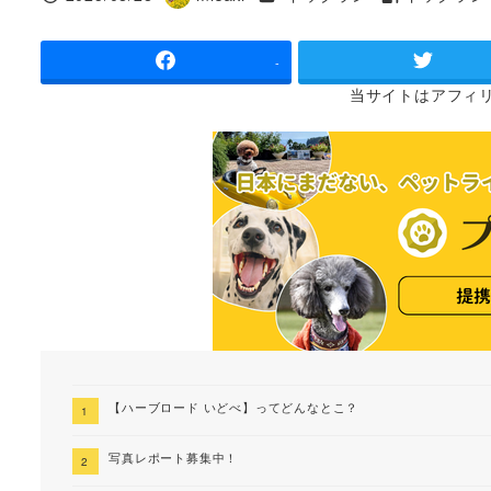
投稿日
著
タグ
者
-
当サイトは
アフィ
【ハーブロード いどべ】ってどんなとこ？
写真レポート募集中！