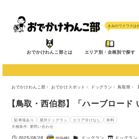
メ
イ
ン
コ
ン
テ
おでかけわんこ部とは
エリア別・企画別で探す
ン
ツ
へ
移
おでかけわんこ部
おでかけスポット
ドッグラン
鳥取県
動
【鳥取・西伯郡】「ハーブロード 
駐車場あり
屋外ドッグラン
エリア分けなし
有料
犬種条件: 要問い合わせ
施設ジャンル
2025/08/28
misaki
ドッグラン
ドッグラン