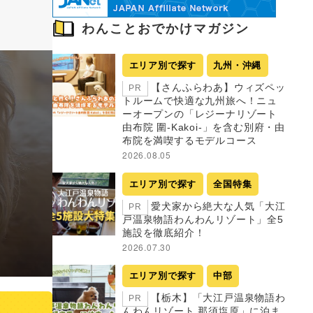
わんことおでかけマガジン
エリア別で探す
九州・沖縄
【さんふらわあ】ウィズペッ
PR
トルームで快適な九州旅へ！ニュ
ーオープンの「レジーナリゾート
由布院 圍-Kakoi-」を含む別府・由
布院を満喫するモデルコース
2026.08.05
エリア別で探す
全国特集
愛犬家から絶大な人気「大江
PR
戸温泉物語わんわんリゾート」全5
施設を徹底紹介！
2026.07.30
エリア別で探す
中部
【栃木】「大江戸温泉物語わ
PR
んわんリゾート 那須塩原」に泊ま