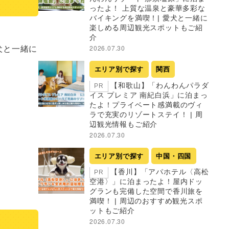
ったよ！ 上質な温泉と豪華多彩な
バイキングを満喫！| 愛犬と一緒に
楽しめる周辺観光スポットもご紹
介
犬と一緒に
2026.07.30
エリア別で探す
関西
【和歌山】「わんわんパラダ
PR
イス プレミア 南紀白浜」に泊まっ
たよ！プライベート感満載のヴィ
ラで充実のリゾートステイ！ | 周
辺観光情報もご紹介
2026.07.30
エリア別で探す
中国・四国
【香川】「アパホテル〈高松
PR
空港〉」に泊まったよ！屋内ドッ
グランも完備した空間で香川旅を
満喫！ | 周辺のおすすめ観光スポ
ットもご紹介
2026.07.30