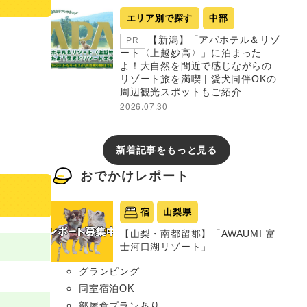
エリア別で探す
中部
【新潟】「アパホテル＆リゾ
PR
ート〈上越妙高〉」に泊まった
よ！大自然を間近で感じながらの
リゾート旅を満喫 | 愛犬同伴OKの
周辺観光スポットもご紹介
2026.07.30
新着記事をもっと見る
おでかけレポート
宿
山梨県
【山梨・南都留郡】「AWAUMI 富
士河口湖リゾート」
グランピング
同室宿泊OK
部屋食プランあり