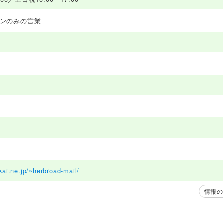
ンのみの営業
kai.ne.jp/~herbroad-mail/
情報の