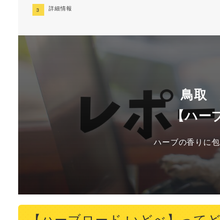
詳細情報
鳥取
【ハー
ハーブの香りに包
【ハーブロード いどべ】って