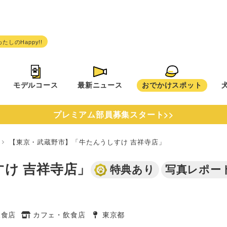
モデルコース
最新ニュース
おでかけスポット
プレミアム部員募集スタート>>
都
【東京・武蔵野市】「牛たんうしすけ 吉祥寺店」
け 吉祥寺店」
特典あり
写真レポー
飲食店
カフェ・飲食店
東京都
タグ
タグ