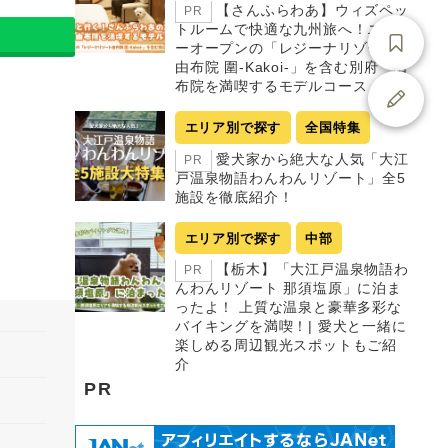
【さんふらわあ】ウィズペッ
PR
トルームで快適な九州旅へ！ニュ
ーオープンの「レジーナリゾート
由布院 圍-Kakoi-」を含む別府・由
布院を満喫するモデルコース
エリア別で探す
全国特集
愛犬家から絶大な人気「大江
PR
戸温泉物語わんわんリゾート」全5
施設を徹底紹介！
エリア別で探す
中部
【栃木】「大江戸温泉物語わ
PR
んわんリゾート 那須塩原」に泊ま
ったよ！ 上質な温泉と豪華多彩な
バイキングを満喫！| 愛犬と一緒に
楽しめる周辺観光スポットもご紹
介
PR