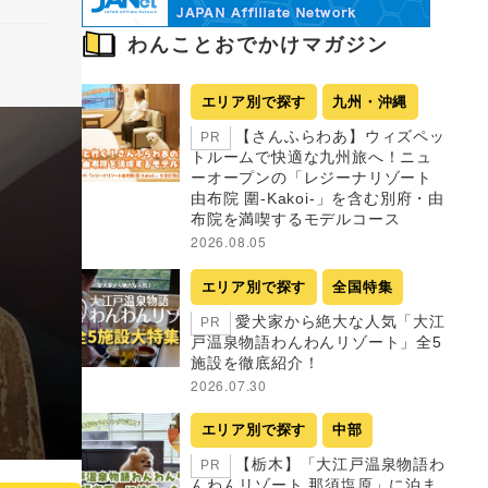
わんことおでかけマガジン
エリア別で探す
九州・沖縄
【さんふらわあ】ウィズペッ
PR
トルームで快適な九州旅へ！ニュ
ーオープンの「レジーナリゾート
由布院 圍-Kakoi-」を含む別府・由
布院を満喫するモデルコース
2026.08.05
エリア別で探す
全国特集
愛犬家から絶大な人気「大江
PR
戸温泉物語わんわんリゾート」全5
施設を徹底紹介！
2026.07.30
エリア別で探す
中部
【栃木】「大江戸温泉物語わ
PR
んわんリゾート 那須塩原」に泊ま