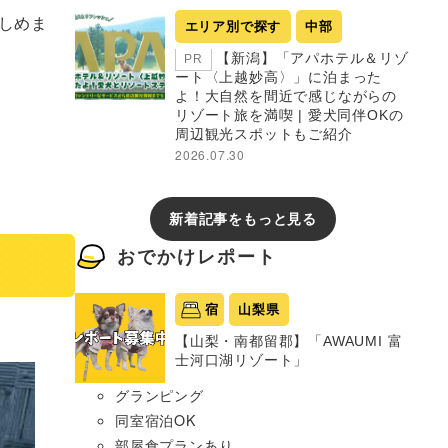
しめま
エリア別で探す
中部
【新潟】「アパホテル＆リゾ
PR
ート〈上越妙高〉」に泊まった
よ！大自然を間近で感じながらの
リゾート旅を満喫 | 愛犬同伴OKの
周辺観光スポットもご紹介
2026.07.30
新着記事をもっと見る
おでかけレポート
宿
山梨県
【山梨・南都留郡】「AWAUMI 富
士河口湖リゾート」
グランピング
同室宿泊OK
部屋食プランあり