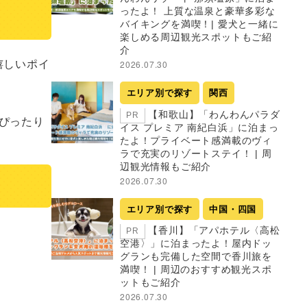
ったよ！ 上質な温泉と豪華多彩な
バイキングを満喫！| 愛犬と一緒に
楽しめる周辺観光スポットもご紹
介
嬉しいポイ
2026.07.30
エリア別で探す
関西
【和歌山】「わんわんパラダ
PR
ぴったり
イス プレミア 南紀白浜」に泊まっ
たよ！プライベート感満載のヴィ
ラで充実のリゾートステイ！ | 周
辺観光情報もご紹介
2026.07.30
エリア別で探す
中国・四国
【香川】「アパホテル〈高松
PR
空港〉」に泊まったよ！屋内ドッ
グランも完備した空間で香川旅を
満喫！ | 周辺のおすすめ観光スポ
ットもご紹介
2026.07.30