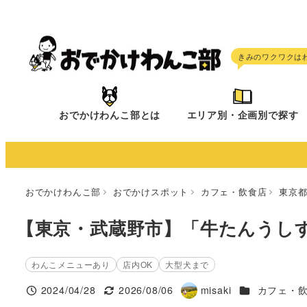
メ
イ
ン
コ
ン
テ
おでかけわんこ部とは
エリア別・企画別で探す
ン
ツ
へ
移
おでかけわんこ部
おでかけスポット
カフェ・飲食店
東京
動
【東京・武蔵野市】「牛たんうしす
わんこメニューあり
店内OK
大型犬まで
施設ジャンル
2024/04/28
2026/08/06
misaki
カフェ・
投稿日
更新日
著