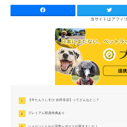
者
-
当サイトは
アフィ
【牛たんうしすけ 吉祥寺店】ってどんなとこ？
プレミアム部員特典あり
ショーンくんから写真レポートが届きました！