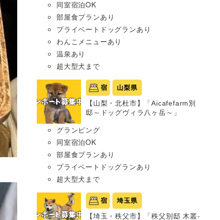
同室宿泊OK
部屋食プランあり
プライベートドッグランあり
わんこメニューあり
温泉あり
超大型犬まで
宿
山梨県
【山梨・北杜市】「Aicafefarm別
邸～ドッグヴィラ八ヶ岳～」
グランピング
同室宿泊OK
部屋食プランあり
プライベートドッグランあり
超大型犬まで
宿
埼玉県
【埼玉・秩父市】「秩父別邸 木叢-