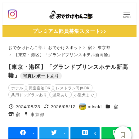
メ
イ
MENU
ン
プレミアム部員募集スタート>>
コ
ン
おでかけわんこ部
おでかけスポット
宿
東京都
テ
【東京・港区】「グランドプリンスホテル新高輪」
ン
ツ
【東京・港区】「グランドプリンスホテル新高
へ
輪」
写真レポートあり
移
ホテル
同室宿泊OK
レストラン同伴OK
動
共用ドッグランあり
温泉あり
小型犬まで
施設ジャンル
2024/08/23
2026/05/12
misaki
宿
投稿日
更新日
著
宿
東京都
タグ
タグ
者
-
-
0