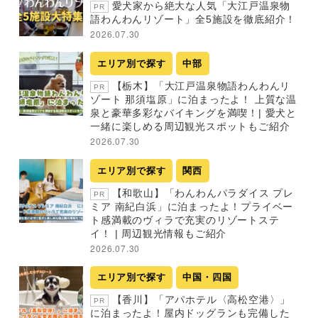
愛犬家から絶大な人気「大江戸温泉物
PR
語わんわんリゾート」全5施設を徹底紹介！
2026.07.30
エリア別で探す
中部
【栃木】「大江戸温泉物語わんわんリ
PR
ゾート 那須塩原」に泊まったよ！ 上質な温
泉と豪華多彩なバイキングを満喫！| 愛犬と
一緒に楽しめる周辺観光スポットもご紹介
2026.07.30
エリア別で探す
関西
【和歌山】「わんわんパラダイス プレ
PR
ミア 南紀白浜」に泊まったよ！プライベー
ト感満載のヴィラで充実のリゾートステ
イ！ | 周辺観光情報もご紹介
2026.07.30
エリア別で探す
中国・四国
【香川】「アパホテル〈高松空港〉」
PR
に泊まったよ！屋内ドッグランも完備した