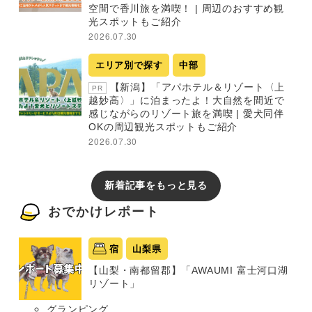
空間で香川旅を満喫！ | 周辺のおすすめ観
光スポットもご紹介
2026.07.30
エリア別で探す
中部
【新潟】「アパホテル＆リゾート〈上
PR
越妙高〉」に泊まったよ！大自然を間近で
感じながらのリゾート旅を満喫 | 愛犬同伴
OKの周辺観光スポットもご紹介
2026.07.30
新着記事をもっと見る
おでかけレポート
宿
山梨県
【山梨・南都留郡】「AWAUMI 富士河口湖
リゾート」
グランピング