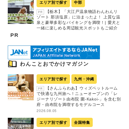
エリア別で探す
中部
【栃木】「大江戸温泉物語わんわんリ
PR
ゾート 那須塩原」に泊まったよ！ 上質な温
泉と豪華多彩なバイキングを満喫！| 愛犬と
一緒に楽しめる周辺観光スポットもご紹介
PR
わんことおでかけマガジン
エリア別で探す
九州・沖縄
【さんふらわあ】ウィズペットルーム
PR
で快適な九州旅へ！ニューオープンの「レ
ジーナリゾート由布院 圍-Kakoi-」を含む別
府・由布院を満喫するモデルコース
2026.08.05
エリア別で探す
全国特集