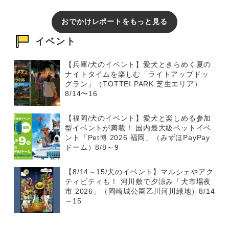
おでかけレポートをもっと見る
イベント
【兵庫/犬のイベント】愛犬ときらめく夏の
ナイトタイムを楽しむ「ライトアップドッ
グラン」（TOTTEI PARK 芝生エリア）
8/14〜16
【福岡/犬のイベント】愛犬と楽しめる参加
型イベントが満載！ 国内最大級ペットイベ
ント「Pet博 2026 福岡」（みずほPayPay
ドーム）8/8～9
【8/14～15/犬のイベント】マルシェやアク
ティビティも！ 河川敷で夕涼み「犬市場夜
市 2026」（岡崎城公園乙川河川緑地）8/14
～15