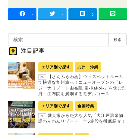
-
-
0
検
検索
索
注目記事
エリア別で探す
九州・沖縄
【さんふらわあ】ウィズペットルーム
PR
で快適な九州旅へ！ニューオープンの「レ
ジーナリゾート由布院 圍-Kakoi-」を含む別
府・由布院を満喫するモデルコース
エリア別で探す
全国特集
愛犬家から絶大な人気「大江戸温泉物
PR
語わんわんリゾート」全5施設を徹底紹介！