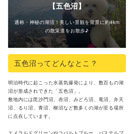
【五色沼】
通称・神秘の湖沼！美しい景観を背景に約4km
の散策道をお散歩♪
五色沼ってどんなとこ？
明治時代に起こった水蒸気爆発により、数百もの湖
沼が形成されできた「五色沼」。

敷地内には毘沙門沼、赤沼、みどろ沼、竜沼、弁天
沼、るり沼、青沼、柳沼など数多くの湖が至る場所
に点在しています。

エメラルドグリーンやコバルトブルー、パステルブ