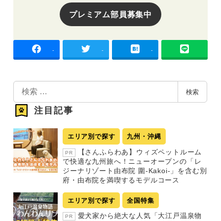
プレミアム部員募集中
-
-
-
検
検索
索
注目記事
エリア別で探す
九州・沖縄
【さんふらわあ】ウィズペットルーム
PR
で快適な九州旅へ！ニューオープンの「レ
ジーナリゾート由布院 圍-Kakoi-」を含む別
府・由布院を満喫するモデルコース
エリア別で探す
全国特集
愛犬家から絶大な人気「大江戸温泉物
PR