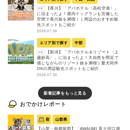
【香川】「アパホテル〈高松空港〉」
PR
に泊まったよ！屋内ドッグランも完備した
空間で香川旅を満喫！ | 周辺のおすすめ観
光スポットもご紹介
2026.07.30
エリア別で探す
中部
【新潟】「アパホテル＆リゾート〈上
PR
越妙高〉」に泊まったよ！大自然を間近で
感じながらのリゾート旅を満喫 | 愛犬同伴
OKの周辺観光スポットもご紹介
2026.07.30
新着記事をもっと見る
おでかけレポート
宿
山梨県
【山梨・南都留郡】「AWAUMI 富士河口湖