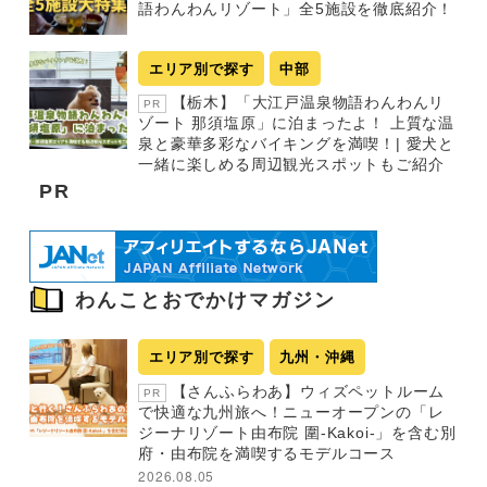
語わんわんリゾート」全5施設を徹底紹介！
エリア別で探す
中部
【栃木】「大江戸温泉物語わんわんリ
PR
ゾート 那須塩原」に泊まったよ！ 上質な温
泉と豪華多彩なバイキングを満喫！| 愛犬と
一緒に楽しめる周辺観光スポットもご紹介
PR
わんことおでかけマガジン
エリア別で探す
九州・沖縄
【さんふらわあ】ウィズペットルーム
PR
で快適な九州旅へ！ニューオープンの「レ
ジーナリゾート由布院 圍-Kakoi-」を含む別
府・由布院を満喫するモデルコース
2026.08.05