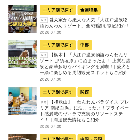
エリア別で探す
全国特集
愛犬家から絶大な人気「大江戸温泉物
PR
語わんわんリゾート」全5施設を徹底紹介！
2026.07.30
エリア別で探す
中部
【栃木】「大江戸温泉物語わんわんリ
PR
ゾート 那須塩原」に泊まったよ！ 上質な温
泉と豪華多彩なバイキングを満喫！| 愛犬と
一緒に楽しめる周辺観光スポットもご紹介
2026.07.30
エリア別で探す
関西
【和歌山】「わんわんパラダイス プレ
PR
ミア 南紀白浜」に泊まったよ！プライベー
ト感満載のヴィラで充実のリゾートステ
イ！ | 周辺観光情報もご紹介
2026.07.30
エリア別で探す
中国・四国