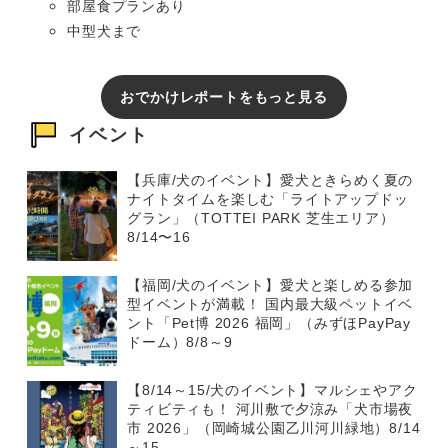
部屋食プランあり
中型犬まで
おでかけレポートをもっと見る
イベント
【兵庫/犬のイベント】愛犬ときらめく夏の
ナイトタイムを楽しむ「ライトアップドッ
グラン」（TOTTEI PARK 芝生エリア）
8/14〜16
【福岡/犬のイベント】愛犬と楽しめる参加
型イベントが満載！ 国内最大級ペットイベ
ント「Pet博 2026 福岡」（みずほPayPay
ドーム）8/8～9
【8/14～15/犬のイベント】マルシェやアク
ティビティも！ 河川敷で夕涼み「犬市場夜
市 2026」（岡崎城公園乙川河川緑地）8/14
～15