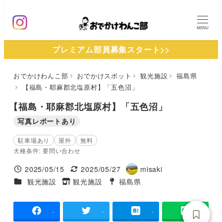
メ
イ
MENU
ン
プレミアム部員募集スタート>>
コ
ン
おでかけわんこ部
おでかけスポット
観光施設
福島県
テ
【福島・耶麻郡北塩原村】「五色沼」
ン
ツ
【福島・耶麻郡北塩原村】「五色沼」
へ
写真レポートあり
移
駐車場あり
屋外
無料
動
犬種条件: 要問い合わせ
2025/05/15
2025/05/27
misaki
投稿日
更新日
著
施設ジャンル
観光施設
観光施設
福島県
タグ
タグ
者
-
-
-