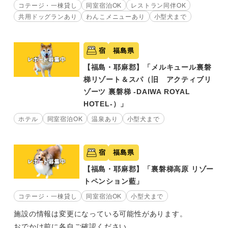
コテージ・一棟貸し
同室宿泊OK
レストラン同伴OK
共用ドッグランあり
わんこメニューあり
小型犬まで
宿
福島県
【福島・耶麻郡】「メルキュール裏磐
梯リゾート＆スパ（旧 アクティブリ
ゾーツ 裏磐梯 -DAIWA ROYAL
HOTEL-）」
ホテル
同室宿泊OK
温泉あり
小型犬まで
宿
福島県
【福島・耶麻郡】「裏磐梯高原 リゾー
トペンション藍」
コテージ・一棟貸し
同室宿泊OK
小型犬まで
施設の情報は変更になっている可能性があります。
おでかけ前に各自ご確認ください。