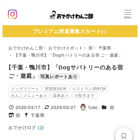
メ
イ
MENU
ン
プレミアム部員募集スタート>>
コ
ン
おでかけわんこ部
おでかけスポット
宿
千葉県
テ
【千葉・鴨川市】「Dogサバトリーのある宿 ご・遊庭」
ン
ツ
【千葉・鴨川市】「Dogサバトリーのある宿
へ
ご・遊庭」
写真レポートあり
移
ドッグリゾート
同室宿泊OK
レストラン同伴OK
動
わんこメニューあり
温泉あり
小型犬まで
施設ジャンル
2020/03/17
2025/05/27
fuko
宿
投稿日
更新日
著
宿
千葉県
タグ
タグ
者
おでかけログ (
3
)