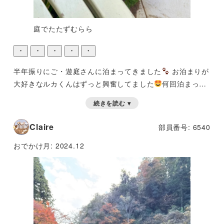
庭でたたずむらら
・
・
・
・
・
半年振りにご・遊庭さんに泊まってきました
お泊まりが
大好きなルカくんはずっと興奮してました
何回泊まって
も嬉しいみたいです
とても落ち着ける宿なので私達も気
続きを読む ▾
に入ってます
また来ます🖐️
Claire
部員番号: 6540
おでかけ月:
2024.12