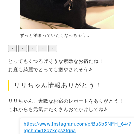
ずっと泊まっていたくなっちゃう…！
・
・
・
・
・
とってもくつろげそうな素敵なお宿だね！

お庭も綺麗でとっても癒やされそう♪
リリちゃん情報ありがとう！
リリちゃん、素敵なお宿のレポートをありがとう！

これからも元気にたくさんおでかけしてね♪
https://www.instagram.com/p/Bu6b5NFH_64/?
igshid=18c7kcpsztq5a