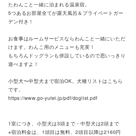
たわんこと一緒に泊まれる温泉宿。

5つあるお部屋全てが露天風呂＆プライベートガー
デン付き！

お食事はルームサービスならわんこと一緒にいただ
けます。わんこ用のメニューも充実！

もちろんドッグランも併設しているので思いっきり
遊べますよ！

小型犬〜中型犬まで宿泊OK。犬種リストはこちら
です。

https://www.go-yutei.jp/pdf/doglist.pdf

1室につき、小型犬は3頭まで・中型犬は2頭まで

※宿泊料金は、1頭目は無料、2頭目以降は2160円