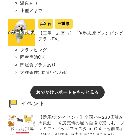
温泉あり
小型犬まで
宿
三重県
【三重・志摩市】「伊勢志摩グランピング
テラスEX」
グランピング
同室宿泊OK
部屋食プランあり
犬種条件: 要問い合わせ
おでかけレポートをもっと見る
イベント
【群馬/犬のイベント】全国から230店舗が
大集結！ 冷房完備の屋内会場で楽しむ「プ
レミアムドッグフェスタ in Gメッセ群馬」
（Gメッセ群馬 屋内展示場）8/15〜16