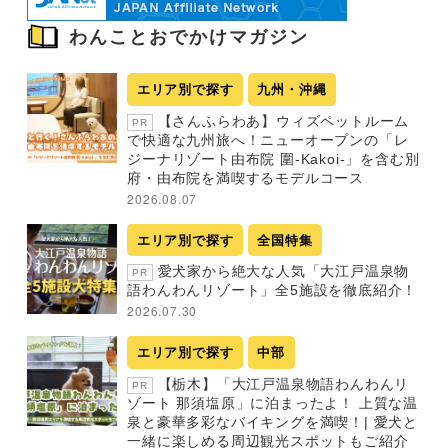
わんことおでかけマガジン
エリア別で探す
九州・沖縄
【さんふらわあ】ウィズペットルーム
PR
で快適な九州旅へ！ニューオープンの「レ
ジーナリゾート由布院 圍-Kakoi-」を含む別
府・由布院を満喫するモデルコース
2026.08.07
エリア別で探す
全国特集
愛犬家から絶大な人気「大江戸温泉物
PR
語わんわんリゾート」全5施設を徹底紹介！
2026.07.30
エリア別で探す
中部
【栃木】「大江戸温泉物語わんわんリ
PR
ゾート 那須塩原」に泊まったよ！ 上質な温
泉と豪華多彩なバイキングを満喫！| 愛犬と
一緒に楽しめる周辺観光スポットもご紹介