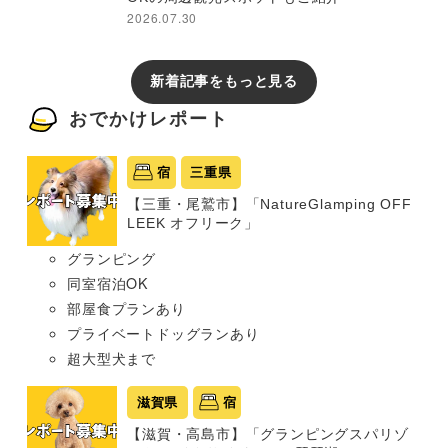
2026.07.30
新着記事をもっと見る
おでかけレポート
宿
三重県
【三重・尾鷲市】「NatureGlamping OFF
LEEK オフリーク」
グランピング
同室宿泊OK
部屋食プランあり
プライベートドッグランあり
超大型犬まで
滋賀県
宿
【滋賀・高島市】「グランピングスパリゾ