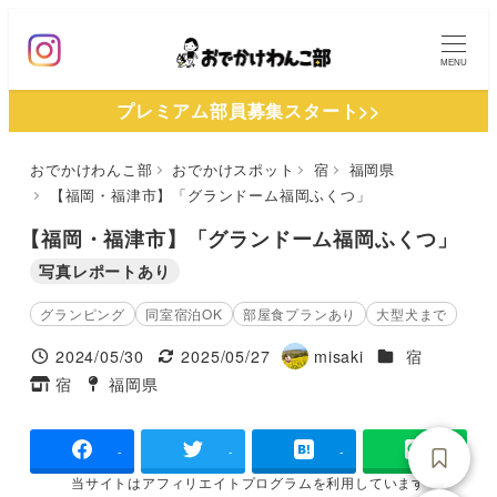
メ
イ
MENU
ン
プレミアム部員募集スタート>>
コ
ン
おでかけわんこ部
おでかけスポット
宿
福岡県
テ
【福岡・福津市】「グランドーム福岡ふくつ」
ン
ツ
【福岡・福津市】「グランドーム福岡ふくつ」
へ
写真レポートあり
移
グランピング
同室宿泊OK
部屋食プランあり
大型犬まで
動
施設ジャンル
2024/05/30
2025/05/27
misaki
宿
投稿日
更新日
著
宿
福岡県
タグ
タグ
者
-
-
-
当サイトは
アフィリエイトプログラムを
利用しています