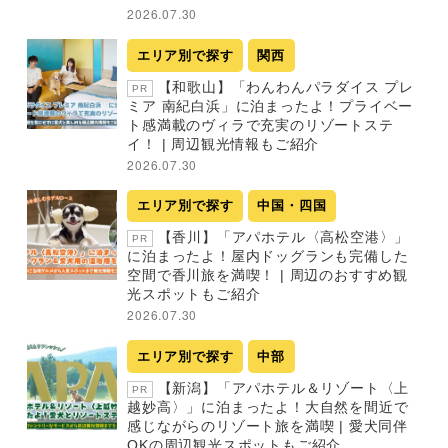
2026.07.30
エリア別で探す
関西
【和歌山】「わんわんパラダイス プレ
PR
ミア 南紀白浜」に泊まったよ！プライベー
ト感満載のヴィラで充実のリゾートステ
イ！ | 周辺観光情報もご紹介
2026.07.30
エリア別で探す
中国・四国
【香川】「アパホテル〈高松空港〉」
PR
に泊まったよ！屋内ドッグランも完備した
空間で香川旅を満喫！ | 周辺のおすすめ観
光スポットもご紹介
2026.07.30
エリア別で探す
中部
【新潟】「アパホテル＆リゾート〈上
PR
越妙高〉」に泊まったよ！大自然を間近で
感じながらのリゾート旅を満喫 | 愛犬同伴
OKの周辺観光スポットもご紹介