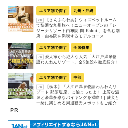
エリア別で探す
九州・沖縄
【さんふらわあ】ウィズペットルーム
PR
で快適な九州旅へ！ニューオープンの「レ
ジーナリゾート由布院 圍-Kakoi-」を含む別
府・由布院を満喫するモデルコース
エリア別で探す
全国特集
愛犬家から絶大な人気「大江戸温泉物
PR
語わんわんリゾート」全5施設を徹底紹介！
エリア別で探す
中部
【栃木】「大江戸温泉物語わんわんリ
PR
ゾート 那須塩原」に泊まったよ！ 上質な温
泉と豪華多彩なバイキングを満喫！| 愛犬と
一緒に楽しめる周辺観光スポットもご紹介
PR