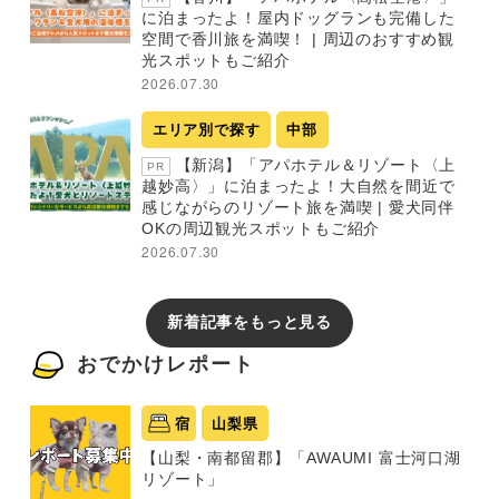
に泊まったよ！屋内ドッグランも完備した
空間で香川旅を満喫！ | 周辺のおすすめ観
光スポットもご紹介
2026.07.30
エリア別で探す
中部
【新潟】「アパホテル＆リゾート〈上
PR
越妙高〉」に泊まったよ！大自然を間近で
感じながらのリゾート旅を満喫 | 愛犬同伴
OKの周辺観光スポットもご紹介
2026.07.30
新着記事をもっと見る
おでかけレポート
宿
山梨県
【山梨・南都留郡】「AWAUMI 富士河口湖
リゾート」