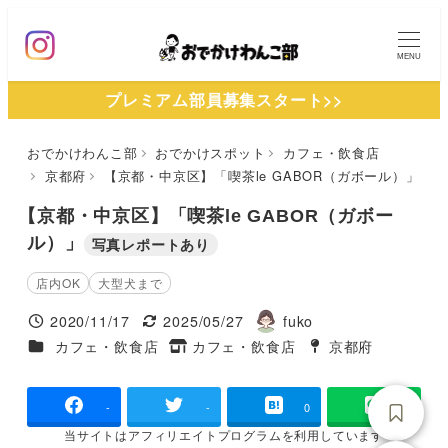
メ
イ
MENU
ン
プレミアム部員募集スタート>>
コ
ン
おでかけわんこ部
おでかけスポット
カフェ・飲食店
テ
京都府
【京都・中京区】「喫茶le GABOR（ガボール）」
ン
ツ
【京都・中京区】「喫茶le GABOR（ガボー
へ
ル）」
写真レポートあり
移
店内OK
大型犬まで
動
2020/11/17
2025/05/27
fuko
投稿日
更新日
著
施設ジャンル
カフェ・飲食店
カフェ・飲食店
京都府
タグ
者
タグ
-
-
0
当サイトは
アフィリエイトプログラムを
利用しています