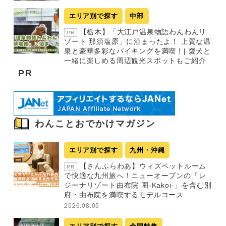
エリア別で探す
中部
【栃木】「大江戸温泉物語わんわんリ
PR
ゾート 那須塩原」に泊まったよ！ 上質な温
泉と豪華多彩なバイキングを満喫！| 愛犬と
一緒に楽しめる周辺観光スポットもご紹介
PR
わんことおでかけマガジン
エリア別で探す
九州・沖縄
【さんふらわあ】ウィズペットルーム
PR
で快適な九州旅へ！ニューオープンの「レ
ジーナリゾート由布院 圍-Kakoi-」を含む別
府・由布院を満喫するモデルコース
2026.08.05