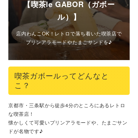
【喫茶le GABOR（ガボー
ル）】
店内わんこOK！レトロで落ち着いた喫茶店で
プリンアラモードやたまごサンドを♪
喫茶ガボールってどんなと
こ？
京都市・三条駅から徒歩4分のところにあるレトロ
な喫茶店！

懐かしくて可愛いプリンアラモードや、たまごサン
ドが名物です♪
