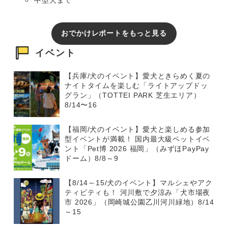
おでかけレポートをもっと見る
イベント
【兵庫/犬のイベント】愛犬ときらめく夏の
ナイトタイムを楽しむ「ライトアップドッ
グラン」（TOTTEI PARK 芝生エリア）
8/14〜16
【福岡/犬のイベント】愛犬と楽しめる参加
型イベントが満載！ 国内最大級ペットイベ
ント「Pet博 2026 福岡」（みずほPayPay
ドーム）8/8～9
【8/14～15/犬のイベント】マルシェやアク
ティビティも！ 河川敷で夕涼み「犬市場夜
市 2026」（岡崎城公園乙川河川緑地）8/14
～15