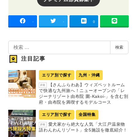
-
-
0
検
検索
索
注目記事
エリア別で探す
九州・沖縄
【さんふらわあ】ウィズペットルーム
PR
で快適な九州旅へ！ニューオープンの「レ
ジーナリゾート由布院 圍-Kakoi-」を含む別
府・由布院を満喫するモデルコース
エリア別で探す
全国特集
愛犬家から絶大な人気「大江戸温泉物
PR
語わんわんリゾート」全5施設を徹底紹介！