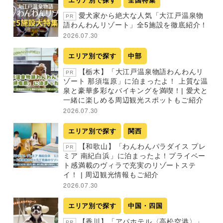
エリア別で探す
全国特集
愛犬家から絶大な人気「大江戸温泉物
PR
語わんわんリゾート」全5施設を徹底紹介！
2026.07.30
エリア別で探す
中部
【栃木】「大江戸温泉物語わんわんリ
PR
ゾート 那須塩原」に泊まったよ！ 上質な温
泉と豪華多彩なバイキングを満喫！| 愛犬と
一緒に楽しめる周辺観光スポットもご紹介
2026.07.30
エリア別で探す
関西
【和歌山】「わんわんパラダイス プレ
PR
ミア 南紀白浜」に泊まったよ！プライベー
ト感満載のヴィラで充実のリゾートステ
イ！ | 周辺観光情報もご紹介
2026.07.30
エリア別で探す
中国・四国
【香川】「アパホテル〈高松空港〉」
PR