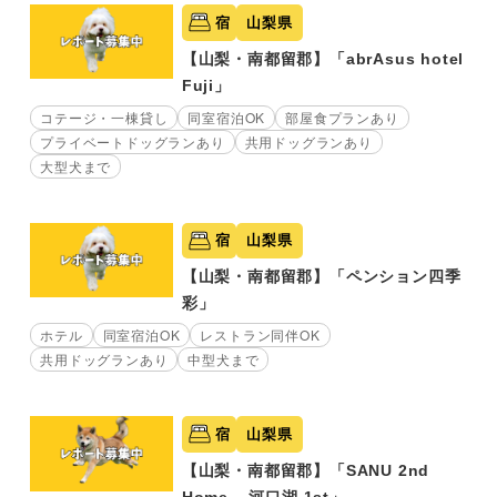
宿
山梨県
【山梨・南都留郡】「abrAsus hotel
Fuji」
コテージ・一棟貸し
同室宿泊OK
部屋食プランあり
プライベートドッグランあり
共用ドッグランあり
大型犬まで
宿
山梨県
【山梨・南都留郡】「ペンション四季
彩」
ホテル
同室宿泊OK
レストラン同伴OK
共用ドッグランあり
中型犬まで
宿
山梨県
【山梨・南都留郡】「SANU 2nd
Home – 河口湖 1st」