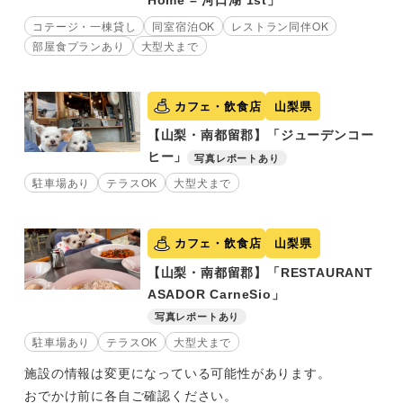
コテージ・一棟貸し
同室宿泊OK
レストラン同伴OK
部屋食プランあり
大型犬まで
カフェ・飲食店
山梨県
【山梨・南都留郡】「ジューデンコー
ヒー」
写真レポートあり
駐車場あり
テラスOK
大型犬まで
カフェ・飲食店
山梨県
【山梨・南都留郡】「RESTAURANT
ASADOR CarneSio」
写真レポートあり
駐車場あり
テラスOK
大型犬まで
施設の情報は変更になっている可能性があります。
おでかけ前に各自ご確認ください。