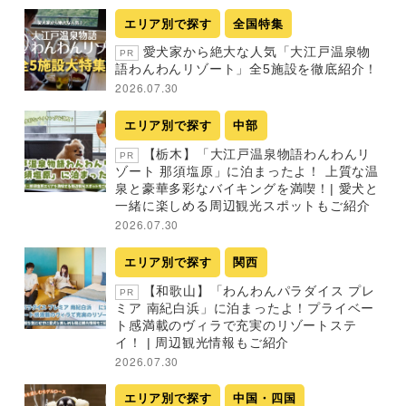
エリア別で探す
全国特集
愛犬家から絶大な人気「大江戸温泉物
PR
語わんわんリゾート」全5施設を徹底紹介！
2026.07.30
エリア別で探す
中部
【栃木】「大江戸温泉物語わんわんリ
PR
ゾート 那須塩原」に泊まったよ！ 上質な温
泉と豪華多彩なバイキングを満喫！| 愛犬と
一緒に楽しめる周辺観光スポットもご紹介
2026.07.30
エリア別で探す
関西
【和歌山】「わんわんパラダイス プレ
PR
ミア 南紀白浜」に泊まったよ！プライベー
ト感満載のヴィラで充実のリゾートステ
イ！ | 周辺観光情報もご紹介
2026.07.30
エリア別で探す
中国・四国