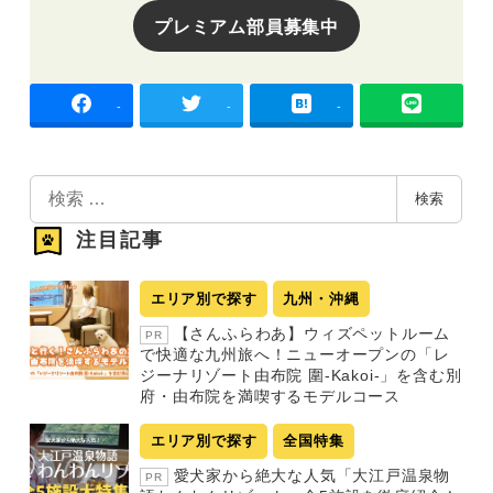
プレミアム部員募集中
-
-
-
検
検索
索
注目記事
エリア別で探す
九州・沖縄
【さんふらわあ】ウィズペットルーム
PR
で快適な九州旅へ！ニューオープンの「レ
ジーナリゾート由布院 圍-Kakoi-」を含む別
府・由布院を満喫するモデルコース
エリア別で探す
全国特集
愛犬家から絶大な人気「大江戸温泉物
PR