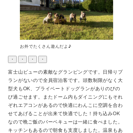
お外でたくさん遊んだよ♪
・
・
・
・
富士山ビューの素敵なグランピングです。日帰りプ
ランがないので全員宿泊客です。頭数制限がなく大
型犬もOK、プライベートドッグランがありのびの
び過ごせます。またドーム内もダイニングにもそれ
ぞれエアコンがあるので快適にわんこに空調を合わ
せてあげることが出来て快適でした！持ち込みOK
なので晩ご飯のバーベキューは一緒に食べました。
キッチンもあるので朝食も支度しました。温泉もあ