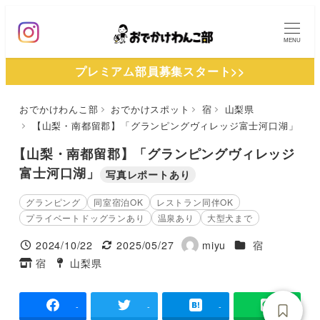
メ
イ
MENU
ン
プレミアム部員募集スタート>>
コ
ン
おでかけわんこ部
おでかけスポット
宿
山梨県
テ
【山梨・南都留郡】「グランピングヴィレッジ富士河口湖」
ン
ツ
【山梨・南都留郡】「グランピングヴィレッジ
へ
富士河口湖」
写真レポートあり
移
グランピング
同室宿泊OK
レストラン同伴OK
動
プライベートドッグランあり
温泉あり
大型犬まで
施設ジャンル
2024/10/22
2025/05/27
miyu
宿
投稿日
更新日
著
宿
山梨県
タグ
タグ
者
-
-
-