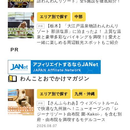
語わんわんリゾート」全5施設を徹底紹介！
エリア別で探す
中部
【栃木】「大江戸温泉物語わんわんリ
PR
ゾート 那須塩原」に泊まったよ！ 上質な温
泉と豪華多彩なバイキングを満喫！| 愛犬と
一緒に楽しめる周辺観光スポットもご紹介
PR
わんことおでかけマガジン
エリア別で探す
九州・沖縄
【さんふらわあ】ウィズペットルーム
PR
で快適な九州旅へ！ニューオープンの「レ
ジーナリゾート由布院 圍-Kakoi-」を含む別
府・由布院を満喫するモデルコース
2026.08.07