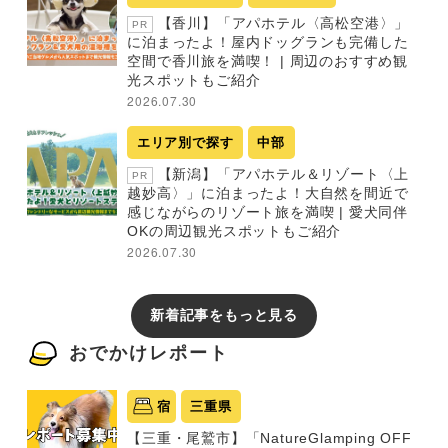
【香川】「アパホテル〈高松空港〉」
PR
に泊まったよ！屋内ドッグランも完備した
空間で香川旅を満喫！ | 周辺のおすすめ観
光スポットもご紹介
2026.07.30
エリア別で探す
中部
【新潟】「アパホテル＆リゾート〈上
PR
越妙高〉」に泊まったよ！大自然を間近で
感じながらのリゾート旅を満喫 | 愛犬同伴
OKの周辺観光スポットもご紹介
2026.07.30
新着記事をもっと見る
おでかけレポート
宿
三重県
【三重・尾鷲市】「NatureGlamping OFF