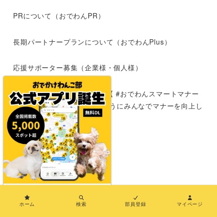
PRについて（おでわんPR）
長期パートナープランについて（おでわんPlus）
応援サポーター募集（企業様・個人様）
犬とおでかけする時のマナー【 #おでわんスマートマナー
】|わんこokの施設が増えるようにみんなでマナーを向上し
よう
運営者情報
お問い合わせ
×
メディア紹介
ホーム
検索
部員登録
マイページ