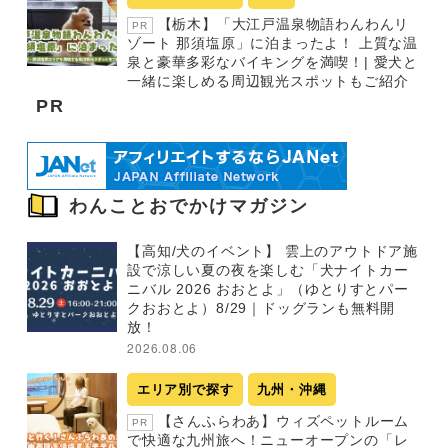
【栃木】「大江戸温泉物語わんわんリ
PR
ゾート 那須塩原」に泊まったよ！ 上質な温
泉と豪華多彩なバイキングを満喫！| 愛犬と
一緒に楽しめる周辺観光スポットもご紹介
PR
わんことおでかけマガジン
【高知/犬のイベント】 雲上のアウトドア施
設で涼しい夏の夜を楽しむ「犬ナイトカー
ニバル 2026 おおとよ」（ゆとりすとパー
クおおとよ）8/29｜ドッグランも無料開
放！
2026.08.06
エリア別で探す
九州・沖縄
【さんふらわあ】ウィズペットルーム
PR
で快適な九州旅へ！ニューオープンの「レ