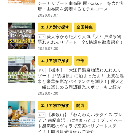
ジーナリゾート由布院 圍-Kakoi-」を含む別
府・由布院を満喫するモデルコース
2026.08.07
エリア別で探す
全国特集
愛犬家から絶大な人気「大江戸温泉物
PR
語わんわんリゾート」全5施設を徹底紹介！
2026.07.30
エリア別で探す
中部
【栃木】「大江戸温泉物語わんわんリ
PR
ゾート 那須塩原」に泊まったよ！ 上質な温
泉と豪華多彩なバイキングを満喫！| 愛犬と
一緒に楽しめる周辺観光スポットもご紹介
2026.07.30
エリア別で探す
関西
【和歌山】「わんわんパラダイス プレ
PR
ミア 南紀白浜」に泊まったよ！プライベー
ト感満載のヴィラで充実のリゾートステ
イ！ | 周辺観光情報もご紹介