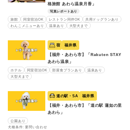
格旅館 あわら温泉月香」
写真レポートあり
旅館
同室宿泊OK
レストラン同伴OK
共用ドッグランあり
わんこメニューあり
温泉あり
大型犬まで
宿
福井県
【福井・あわら市】「Rakuten STAY
あわら温泉」
ホテル
同室宿泊OK
部屋食プランあり
温泉あり
大型犬まで
道の駅・SA
福井県
【福井・あわら市】「道の駅 蓮如の里
あわら」
公園あり
犬種条件: 要問い合わせ