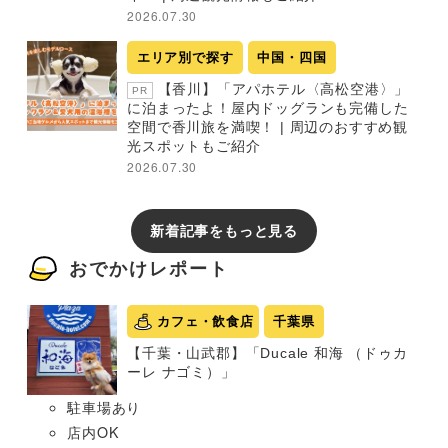
2026.07.30
エリア別で探す
中国・四国
【香川】「アパホテル〈高松空港〉」
PR
に泊まったよ！屋内ドッグランも完備した
空間で香川旅を満喫！ | 周辺のおすすめ観
光スポットもご紹介
2026.07.30
新着記事をもっと見る
おでかけレポート
カフェ・飲食店
千葉県
【千葉・山武郡】「Ducale 和海 （ドゥカ
ーレ ナゴミ）」
駐車場あり
店内OK