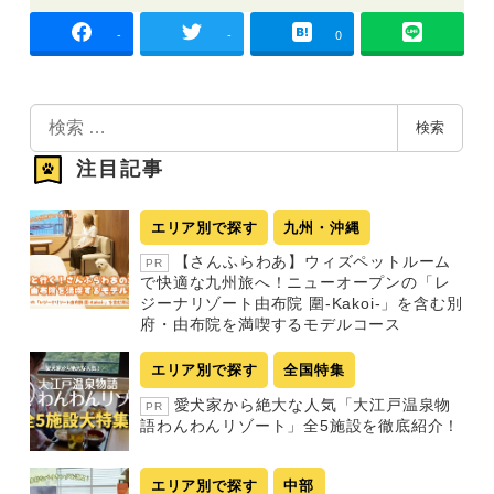
-
-
0
検
検索
索
注目記事
エリア別で探す
九州・沖縄
【さんふらわあ】ウィズペットルーム
PR
で快適な九州旅へ！ニューオープンの「レ
ジーナリゾート由布院 圍-Kakoi-」を含む別
府・由布院を満喫するモデルコース
エリア別で探す
全国特集
愛犬家から絶大な人気「大江戸温泉物
PR
語わんわんリゾート」全5施設を徹底紹介！
エリア別で探す
中部