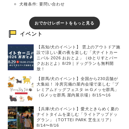
犬種条件: 要問い合わせ
おでかけレポートをもっと見る
イベント
【高知/犬のイベント】 雲上のアウトドア施
設で涼しい夏の夜を楽しむ「犬ナイトカー
ニバル 2026 おおとよ」（ゆとりすとパー
クおおとよ）8/29｜ドッグランも無料開
放！
【群馬/犬のイベント】全国から230店舗が
大集結！ 冷房完備の屋内会場で楽しむ「プ
レミアムドッグフェスタ in Gメッセ群馬」
（Gメッセ群馬 屋内展示場）8/15〜16
【兵庫/犬のイベント】愛犬ときらめく夏の
ナイトタイムを楽しむ「ライトアップドッ
グラン」（TOTTEI PARK 芝生エリア）
8/14〜8/16