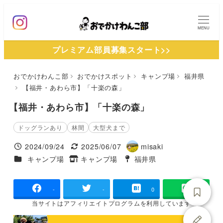
メ
イ
MENU
ン
プレミアム部員募集スタート>>
コ
ン
おでかけわんこ部
おでかけスポット
キャンプ場
福井県
テ
【福井・あわら市】「十楽の森」
ン
ツ
【福井・あわら市】「十楽の森」
へ
ドッグランあり
林間
大型犬まで
移
2024/09/24
2025/06/07
misaki
動
投稿日
更新日
著
施設ジャンル
キャンプ場
キャンプ場
福井県
タグ
タグ
者
-
-
0
当サイトは
アフィリエイトプログラムを
利用しています