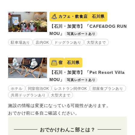
カフェ・飲食店
石川県
【石川・加賀市】「CAFE&DOG RUN
MOU」
写真レポートあり
駐車場あり
店内OK
ドッグランあり
大型犬まで
宿
石川県
【石川・加賀市】「Pet Resort Villa
MOU」
写真レポートあり
ホテル
同室宿泊OK
レストラン同伴OK
部屋食プランあり
共用ドッグランあり
大型犬まで
施設の情報は変更になっている可能性があります。
おでかけ前に各自ご確認ください。
おでかけわんこ部とは？