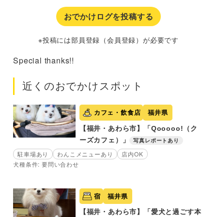
おでかけログを投稿する
※投稿には部員登録（会員登録）が必要です
Special thanks!!
近くのおでかけスポット
カフェ・飲食店
福井県
【福井・あわら市】「Qooooo!（ク
ーズカフェ）」
写真レポートあり
駐車場あり
わんこメニューあり
店内OK
犬種条件: 要問い合わせ
宿
福井県
【福井・あわら市】「愛犬と過ごす本