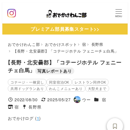
メ
イ
MENU
ン
プレミアム部員募集スタート>>
コ
ン
おでかけわんこ部
おでかけスポット
宿
長野県
テ
【長野・北安曇郡】「コテージホテル フェニーチェ白馬」
ン
ツ
【長野・北安曇郡】「コテージホテル フェニー
へ
チェ白馬」
写真レポートあり
移
コテージ・一棟貸し
同室宿泊OK
レストラン同伴OK
動
共用ドッグランあり
わんこメニューあり
大型犬まで
施設ジャンル
2022/08/30
2025/05/27
ウー
宿
投稿日
更新日
著
宿
長野県
タグ
タグ
者
おでかけログ (
1
)