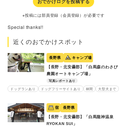
おでかけログを投稿する
※投稿には部員登録（会員登録）が必要です
Special thanks!!
近くのおでかけスポット
長野県
キャンプ場
【長野・北安曇郡】「白馬森のわさび
農園オートキャンプ場」
写真レポートあり
ドッグランあり
ドッグフリーサイトあり
林間
大型犬まで
宿
長野県
【長野・北安曇郡】「白馬龍神温泉
RYOKAN SUI」