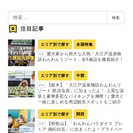
検
検索
索
注目記事
エリア別で探す
全国特集
愛犬家から絶大な人気「大江戸温泉物
PR
語わんわんリゾート」全5施設を徹底紹介！
エリア別で探す
中部
【栃木】「大江戸温泉物語わんわんリ
PR
ゾート 那須塩原」に泊まったよ！ 上質な温
泉と豪華多彩なバイキングを満喫！| 愛犬と
一緒に楽しめる周辺観光スポットもご紹介
エリア別で探す
関西
【和歌山】「わんわんパラダイス プレ
PR
ミア 南紀白浜」に泊まったよ！プライベー