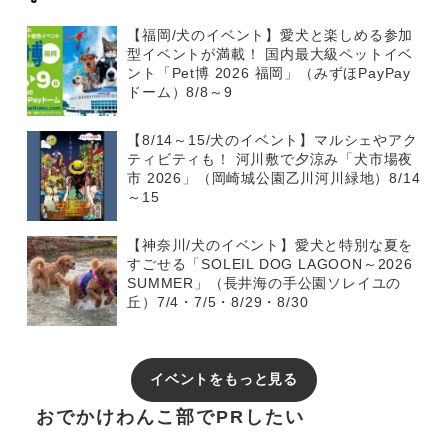
【福岡/犬のイベント】愛犬と楽しめる参加
型イベントが満載！ 国内最大級ペットイベ
ント「Pet博 2026 福岡」（みずほPayPay
ドーム）8/8～9
【8/14～15/犬のイベント】マルシェやアク
ティビティも！ 河川敷で夕涼み「犬市場夜
市 2026」（岡崎城公園乙川河川緑地）8/14
～15
【神奈川/犬のイベント】愛犬と特別な夏を
すごせる「SOLEIL DOG LAGOON～2026
SUMMER」（長井海の手公園ソレイユの
丘）7/4・7/5・8/29・8/30
イベントをもっと見る
おでかけわんこ部でPRしたい