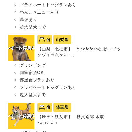
プライベートドッグランあり
わんこメニューあり
温泉あり
超大型犬まで
宿
山梨県
【山梨・北杜市】「Aicafefarm別邸～ドッ
グヴィラ八ヶ岳～」
グランピング
同室宿泊OK
部屋食プランあり
プライベートドッグランあり
超大型犬まで
宿
埼玉県
【埼玉・秩父市】「秩父別邸 木叢-
komura-」