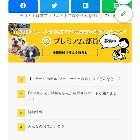
-
-
-
当サイトは
アフィリエイトプログラムを
利用しています
【コテージホテル フェニーチェ白馬】ってどんなとこ？
Belleちゃん、Milaちゃんから写真レポートが届きまし
た！
詳細情報
みんなのおでかけログ