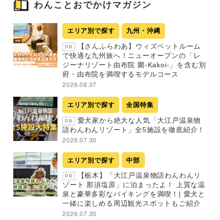
わんことおでかけマガジン
エリア別で探す
九州・沖縄
【さんふらわあ】ウィズペットルーム
PR
で快適な九州旅へ！ニューオープンの「レ
ジーナリゾート由布院 圍-Kakoi-」を含む別
府・由布院を満喫するモデルコース
2026.08.07
エリア別で探す
全国特集
愛犬家から絶大な人気「大江戸温泉物
PR
語わんわんリゾート」全5施設を徹底紹介！
2026.07.30
エリア別で探す
中部
【栃木】「大江戸温泉物語わんわんリ
PR
ゾート 那須塩原」に泊まったよ！ 上質な温
泉と豪華多彩なバイキングを満喫！| 愛犬と
一緒に楽しめる周辺観光スポットもご紹介
2026.07.30