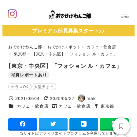
メ
イ
MENU
ン
プレミアム部員募集スタート>>
コ
ン
おでかけわんこ部
おでかけスポット
カフェ・飲食店
テ
東京都
【東京・中央区】「フォション ル・カフェ」
ン
ツ
【東京・中央区】「フォション ル・カフェ」
へ
写真レポートあり
移
テラスOK
大型犬まで
動
2021/08/04
2025/05/27
maki
投稿日
更新日
著
施設ジャンル
カフェ・飲食店
カフェ・飲食店
東京都
タグ
者
タグ
-
-
-
当サイトは
アフィリエイトプログラムを
利用しています