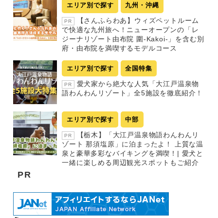
エリア別で探す
九州・沖縄
【さんふらわあ】ウィズペットルーム
PR
で快適な九州旅へ！ニューオープンの「レ
ジーナリゾート由布院 圍-Kakoi-」を含む別
府・由布院を満喫するモデルコース
エリア別で探す
全国特集
愛犬家から絶大な人気「大江戸温泉物
PR
語わんわんリゾート」全5施設を徹底紹介！
エリア別で探す
中部
【栃木】「大江戸温泉物語わんわんリ
PR
ゾート 那須塩原」に泊まったよ！ 上質な温
泉と豪華多彩なバイキングを満喫！| 愛犬と
一緒に楽しめる周辺観光スポットもご紹介
PR