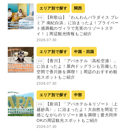
エリア別で探す
関西
【和歌山】「わんわんパラダイス プレ
PR
ミア 南紀白浜」に泊まったよ！プライベー
ト感満載のヴィラで充実のリゾートステ
イ！ | 周辺観光情報もご紹介
2026.07.30
エリア別で探す
中国・四国
【香川】「アパホテル〈高松空港〉」
PR
に泊まったよ！屋内ドッグランも完備した
空間で香川旅を満喫！ | 周辺のおすすめ観
光スポットもご紹介
2026.07.30
エリア別で探す
中部
【新潟】「アパホテル＆リゾート〈上
PR
越妙高〉」に泊まったよ！大自然を間近で
感じながらのリゾート旅を満喫 | 愛犬同伴
OKの周辺観光スポットもご紹介
2026.07.30