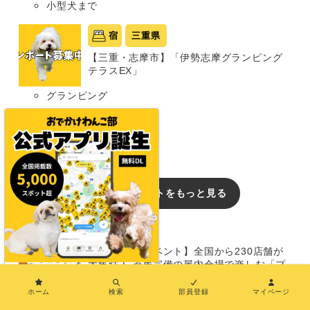
小型犬まで
宿
三重県
【三重・志摩市】「伊勢志摩グランピング
テラスEX」
グランピング
同室宿泊OK
部屋食プランあり
犬種条件: 要問い合わせ
おでかけレポートをもっと見る
イベント
【群馬/犬のイベント】全国から230店舗が
大集結！ 冷房完備の屋内会場で楽しむ「プ
×
レミアムドッグフェスタ in Gメッセ群馬」
（Gメッセ群馬 屋内展示場）8/15〜16
ホーム
検索
部員登録
マイページ