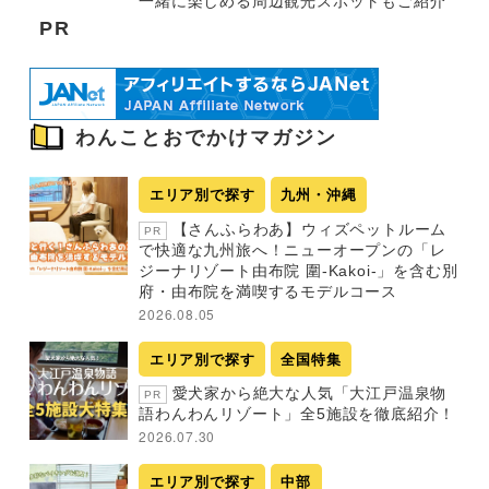
一緒に楽しめる周辺観光スポットもご紹介
PR
わんことおでかけマガジン
エリア別で探す
九州・沖縄
【さんふらわあ】ウィズペットルーム
PR
で快適な九州旅へ！ニューオープンの「レ
ジーナリゾート由布院 圍-Kakoi-」を含む別
府・由布院を満喫するモデルコース
2026.08.05
エリア別で探す
全国特集
愛犬家から絶大な人気「大江戸温泉物
PR
語わんわんリゾート」全5施設を徹底紹介！
2026.07.30
エリア別で探す
中部