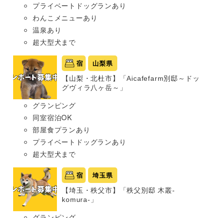
プライベートドッグランあり
わんこメニューあり
温泉あり
超大型犬まで
宿
山梨県
【山梨・北杜市】「Aicafefarm別邸～ドッ
グヴィラ八ヶ岳～」
グランピング
同室宿泊OK
部屋食プランあり
プライベートドッグランあり
超大型犬まで
宿
埼玉県
【埼玉・秩父市】「秩父別邸 木叢-
komura-」
グランピング