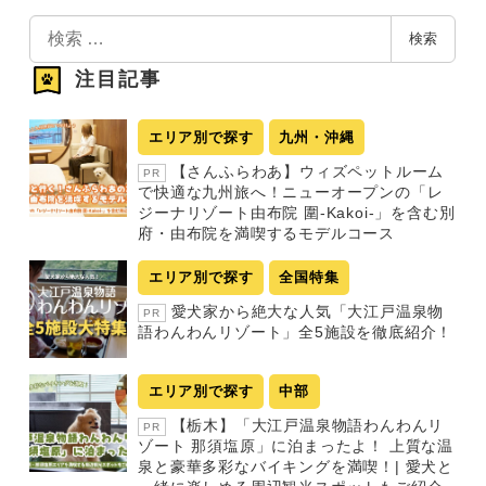
検
検索
索
注目記事
エリア別で探す
九州・沖縄
【さんふらわあ】ウィズペットルーム
PR
で快適な九州旅へ！ニューオープンの「レ
ジーナリゾート由布院 圍-Kakoi-」を含む別
府・由布院を満喫するモデルコース
エリア別で探す
全国特集
愛犬家から絶大な人気「大江戸温泉物
PR
語わんわんリゾート」全5施設を徹底紹介！
エリア別で探す
中部
【栃木】「大江戸温泉物語わんわんリ
PR
ゾート 那須塩原」に泊まったよ！ 上質な温
泉と豪華多彩なバイキングを満喫！| 愛犬と