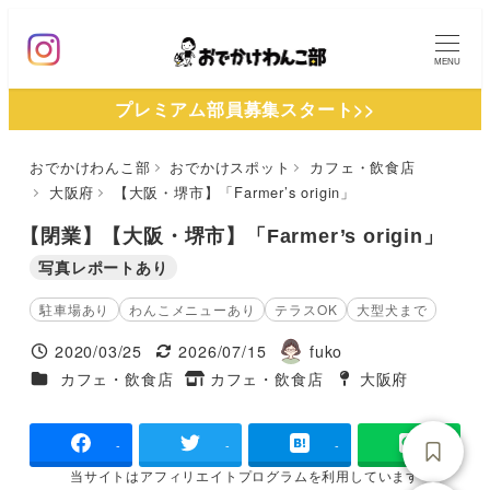
メ
イ
MENU
ン
プレミアム部員募集スタート>>
コ
ン
おでかけわんこ部
おでかけスポット
カフェ・飲食店
テ
大阪府
【大阪・堺市】「Farmer’s origin」
ン
ツ
【閉業】【大阪・堺市】「Farmer’s origin」
へ
写真レポートあり
移
駐車場あり
わんこメニューあり
テラスOK
大型犬まで
動
2020/03/25
2026/07/15
fuko
投稿日
更新日
著
施設ジャンル
カフェ・飲食店
カフェ・飲食店
大阪府
タグ
者
タグ
-
-
-
当サイトは
アフィリエイトプログラムを
利用しています