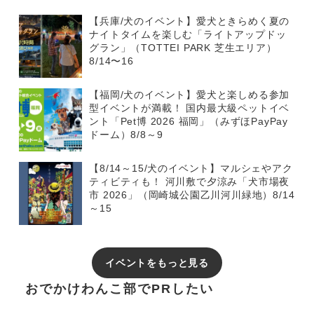
【兵庫/犬のイベント】愛犬ときらめく夏の
ナイトタイムを楽しむ「ライトアップドッ
グラン」（TOTTEI PARK 芝生エリア）
8/14〜16
【福岡/犬のイベント】愛犬と楽しめる参加
型イベントが満載！ 国内最大級ペットイベ
ント「Pet博 2026 福岡」（みずほPayPay
ドーム）8/8～9
【8/14～15/犬のイベント】マルシェやアク
ティビティも！ 河川敷で夕涼み「犬市場夜
市 2026」（岡崎城公園乙川河川緑地）8/14
～15
イベントをもっと見る
おでかけわんこ部でPRしたい