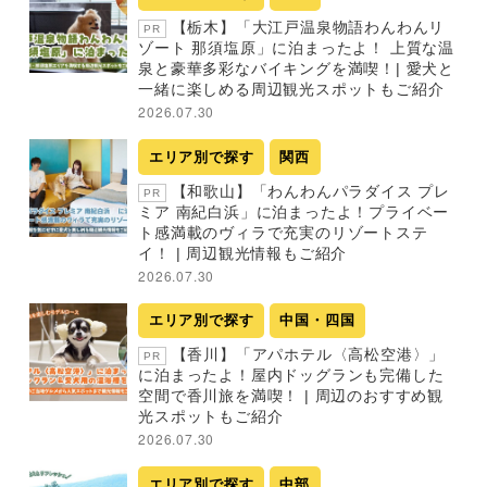
【栃木】「大江戸温泉物語わんわんリ
PR
ゾート 那須塩原」に泊まったよ！ 上質な温
泉と豪華多彩なバイキングを満喫！| 愛犬と
一緒に楽しめる周辺観光スポットもご紹介
2026.07.30
エリア別で探す
関西
【和歌山】「わんわんパラダイス プレ
PR
ミア 南紀白浜」に泊まったよ！プライベー
ト感満載のヴィラで充実のリゾートステ
イ！ | 周辺観光情報もご紹介
2026.07.30
エリア別で探す
中国・四国
【香川】「アパホテル〈高松空港〉」
PR
に泊まったよ！屋内ドッグランも完備した
空間で香川旅を満喫！ | 周辺のおすすめ観
光スポットもご紹介
2026.07.30
エリア別で探す
中部