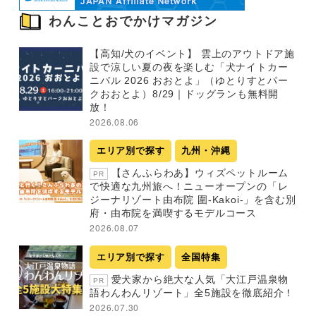
わんことおでかけマガジン
【高知/犬のイベント】 雲上のアウトドア施
設で涼しい夏の夜を楽しむ「犬ナイトカー
ニバル 2026 おおとよ」（ゆとりすとパー
クおおとよ）8/29｜ドッグランも無料開
放！
2026.08.06
エリア別で探す
九州・沖縄
【さんふらわあ】ウィズペットルーム
PR
で快適な九州旅へ！ニューオープンの「レ
ジーナリゾート由布院 圍-Kakoi-」を含む別
府・由布院を満喫するモデルコース
2026.08.07
エリア別で探す
全国特集
愛犬家から絶大な人気「大江戸温泉物
PR
語わんわんリゾート」全5施設を徹底紹介！
2026.07.30