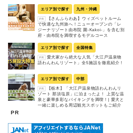
エリア別で探す
九州・沖縄
【さんふらわあ】ウィズペットルーム
PR
で快適な九州旅へ！ニューオープンの「レ
ジーナリゾート由布院 圍-Kakoi-」を含む別
府・由布院を満喫するモデルコース
エリア別で探す
全国特集
愛犬家から絶大な人気「大江戸温泉物
PR
語わんわんリゾート」全5施設を徹底紹介！
エリア別で探す
中部
【栃木】「大江戸温泉物語わんわんリ
PR
ゾート 那須塩原」に泊まったよ！ 上質な温
泉と豪華多彩なバイキングを満喫！| 愛犬と
一緒に楽しめる周辺観光スポットもご紹介
PR