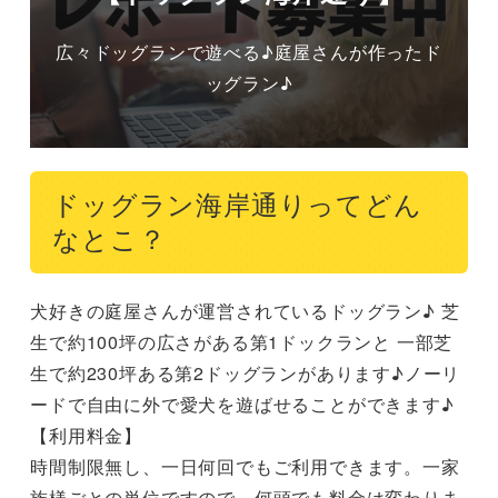
広々ドッグランで遊べる♪庭屋さんが作ったド
ッグラン♪
ドッグラン海岸通りってどん
なとこ？
犬好きの庭屋さんが運営されているドッグラン♪ 芝
生で約100坪の広さがある第1ドックランと 一部芝
生で約230坪ある第2ドッグランがあります♪ノーリ
ードで自由に外で愛犬を遊ばせることができます♪

【利用料金】        

時間制限無し、一日何回でもご利用できます。一家
族様ごとの単位ですので、何頭でも料金は変わりま