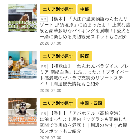
エリア別で探す
中部
【栃木】「大江戸温泉物語わんわんリ
PR
ゾート 那須塩原」に泊まったよ！ 上質な温
泉と豪華多彩なバイキングを満喫！| 愛犬と
一緒に楽しめる周辺観光スポットもご紹介
2026.07.30
エリア別で探す
関西
【和歌山】「わんわんパラダイス プレ
PR
ミア 南紀白浜」に泊まったよ！プライベー
ト感満載のヴィラで充実のリゾートステ
イ！ | 周辺観光情報もご紹介
2026.07.30
エリア別で探す
中国・四国
【香川】「アパホテル〈高松空港〉」
PR
に泊まったよ！屋内ドッグランも完備した
空間で香川旅を満喫！ | 周辺のおすすめ観
光スポットもご紹介
2026.07.30