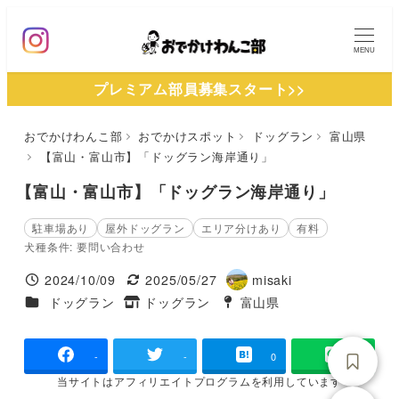
メ
イ
MENU
ン
プレミアム部員募集スタート>>
コ
ン
おでかけわんこ部
おでかけスポット
ドッグラン
富山県
テ
【富山・富山市】「ドッグラン海岸通り」
ン
ツ
【富山・富山市】「ドッグラン海岸通り」
へ
駐車場あり
屋外ドッグラン
エリア分けあり
有料
移
犬種条件: 要問い合わせ
動
2024/10/09
2025/05/27
misaki
投稿日
更新日
著
施設ジャンル
ドッグラン
ドッグラン
富山県
タグ
タグ
者
-
-
0
当サイトは
アフィリエイトプログラムを
利用しています