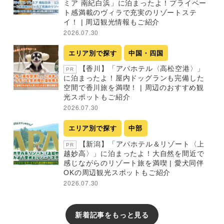
ミア 南紀白浜」に泊まったよ！プライベー
ト感満載のヴィラで充実のリゾートステ
イ！ | 周辺観光情報もご紹介
2026.07.30
エリア別で探す
中国・四国
【香川】「アパホテル〈高松空港〉」
PR
に泊まったよ！屋内ドッグランも完備した
空間で香川旅を満喫！ | 周辺のおすすめ観
光スポットもご紹介
2026.07.30
エリア別で探す
中部
【新潟】「アパホテル＆リゾート〈上
PR
越妙高〉」に泊まったよ！大自然を間近で
感じながらのリゾート旅を満喫 | 愛犬同伴
OKの周辺観光スポットもご紹介
2026.07.30
新着記事をもっと見る