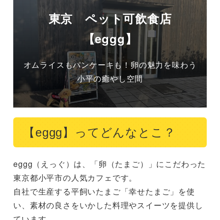
東京 ペット可飲食店
【eggg】
オムライスもパンケーキも！卵の魅力を味わう
小平の癒やし空間
【eggg】ってどんなとこ？
eggg（えっぐ）は、「卵（たまご）」にこだわった
東京都小平市の人気カフェです。

自社で生産する平飼いたまご「幸せたまご」を使
い、素材の良さをいかした料理やスイーツを提供し
ています。
