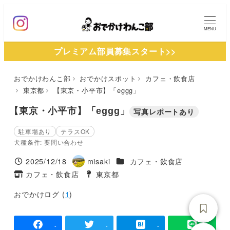
メ
イ
MENU
ン
プレミアム部員募集スタート>>
コ
ン
おでかけわんこ部
おでかけスポット
カフェ・飲食店
テ
東京都
【東京・小平市】「eggg」
ン
ツ
【東京・小平市】「eggg」
写真レポートあり
へ
駐車場あり
テラスOK
移
犬種条件: 要問い合わせ
動
施設ジャンル
2025/12/18
misaki
カフェ・飲食店
投稿日
著
カフェ・飲食店
東京都
タグ
者
タグ
おでかけログ (
1
)
-
-
-