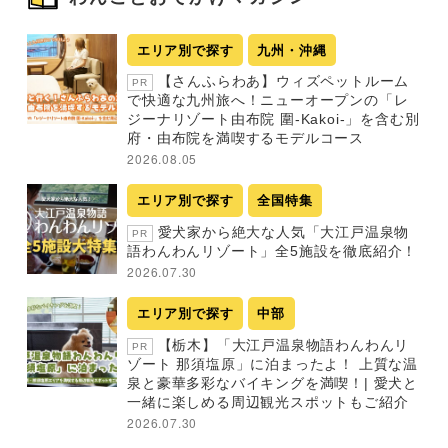
エリア別で探す
九州・沖縄
【さんふらわあ】ウィズペットルーム
PR
で快適な九州旅へ！ニューオープンの「レ
ジーナリゾート由布院 圍-Kakoi-」を含む別
府・由布院を満喫するモデルコース
2026.08.05
エリア別で探す
全国特集
愛犬家から絶大な人気「大江戸温泉物
PR
語わんわんリゾート」全5施設を徹底紹介！
2026.07.30
エリア別で探す
中部
【栃木】「大江戸温泉物語わんわんリ
PR
ゾート 那須塩原」に泊まったよ！ 上質な温
泉と豪華多彩なバイキングを満喫！| 愛犬と
一緒に楽しめる周辺観光スポットもご紹介
2026.07.30