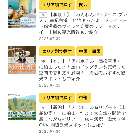
エリア別で探す
関西
【和歌山】「わんわんパラダイス プレ
PR
ミア 南紀白浜」に泊まったよ！プライベー
ト感満載のヴィラで充実のリゾートステ
イ！ | 周辺観光情報もご紹介
2026.07.30
エリア別で探す
中国・四国
【香川】「アパホテル〈高松空港〉」
PR
に泊まったよ！屋内ドッグランも完備した
空間で香川旅を満喫！ | 周辺のおすすめ観
光スポットもご紹介
2026.07.30
エリア別で探す
中部
【新潟】「アパホテル＆リゾート〈上
PR
越妙高〉」に泊まったよ！大自然を間近で
感じながらのリゾート旅を満喫 | 愛犬同伴
OKの周辺観光スポットもご紹介
2026.07.30