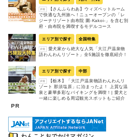
【さんふらわあ】ウィズペットルーム
PR
で快適な九州旅へ！ニューオープンの「レ
ジーナリゾート由布院 圍-Kakoi-」を含む別
府・由布院を満喫するモデルコース
エリア別で探す
全国特集
愛犬家から絶大な人気「大江戸温泉物
PR
語わんわんリゾート」全5施設を徹底紹介！
エリア別で探す
中部
【栃木】「大江戸温泉物語わんわんリ
PR
ゾート 那須塩原」に泊まったよ！ 上質な温
泉と豪華多彩なバイキングを満喫！| 愛犬と
一緒に楽しめる周辺観光スポットもご紹介
PR
わんことおでかけマガジン