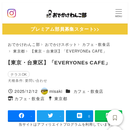
メ
イ
MENU
ン
プレミアム部員募集スタート>>
コ
ン
おでかけわんこ部
おでかけスポット
カフェ・飲食店
テ
東京都
【東京・台東区】「EVERYONEs CAFE」
ン
ツ
【東京・台東区】「EVERYONEs CAFE」
へ
テラスOK
移
犬種条件: 要問い合わせ
動
施設ジャンル
2025/12/12
misaki
カフェ・飲食店
投稿日
著
カフェ・飲食店
東京都
タグ
者
タグ
-
-
0
当サイトは
アフィリエイトプログラムを
利用しています