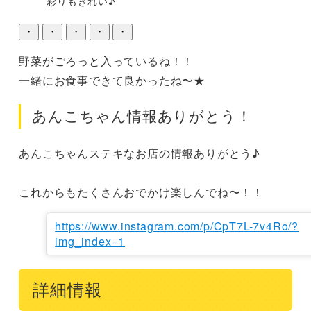
彩りもきれい♪
・
・
・
・
・
野菜がごろっと入っているね！！

一緒にお食事できて良かったね〜★
あんこちゃん情報ありがとう！
あんこちゃんステキなお店の情報ありがとう♪

これからもたくさんおでかけ楽しんでね〜！！
https://www.instagram.com/p/CpT7L-7v4Ro/?
img_index=1
詳細情報