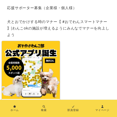
応援サポーター募集（企業様・個人様）
犬とおでかけする時のマナー【 #おでわんスマートマナー
】|わんこokの施設が増えるようにみんなでマナーを向上し
よう
運営者情報
お問い合わせ
メディア紹介
特定商取引法に基づく表示
×
利用規約
ホーム
検索
部員登録
マイページ