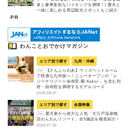
泉と豪華多彩なバイキングを満喫！| 愛犬と
一緒に楽しめる周辺観光スポットもご紹介
PR
わんことおでかけマガジン
エリア別で探す
九州・沖縄
【さんふらわあ】ウィズペットルーム
PR
で快適な九州旅へ！ニューオープンの「レ
ジーナリゾート由布院 圍-Kakoi-」を含む別
府・由布院を満喫するモデルコース
2026.08.07
エリア別で探す
全国特集
愛犬家から絶大な人気「大江戸温泉物
PR
語わんわんリゾート」全5施設を徹底紹介！
2026.07.30