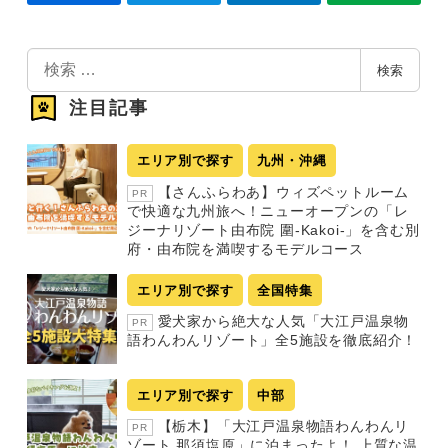
検
検索
索
注目記事
エリア別で探す
九州・沖縄
【さんふらわあ】ウィズペットルーム
PR
で快適な九州旅へ！ニューオープンの「レ
ジーナリゾート由布院 圍-Kakoi-」を含む別
府・由布院を満喫するモデルコース
エリア別で探す
全国特集
愛犬家から絶大な人気「大江戸温泉物
PR
語わんわんリゾート」全5施設を徹底紹介！
エリア別で探す
中部
【栃木】「大江戸温泉物語わんわんリ
PR
ゾート 那須塩原」に泊まったよ！ 上質な温