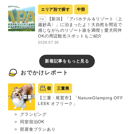
エリア別で探す
中部
【新潟】「アパホテル＆リゾート〈上
PR
越妙高〉」に泊まったよ！大自然を間近で
感じながらのリゾート旅を満喫 | 愛犬同伴
OKの周辺観光スポットもご紹介
2026.07.30
新着記事をもっと見る
おでかけレポート
宿
三重県
【三重・尾鷲市】「NatureGlamping OFF
LEEK オフリーク」
グランピング
同室宿泊OK
部屋食プランあり