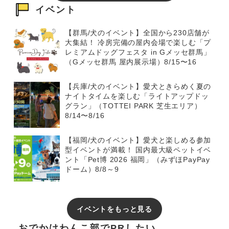
イベント
【群馬/犬のイベント】全国から230店舗が
大集結！ 冷房完備の屋内会場で楽しむ「プ
レミアムドッグフェスタ in Gメッセ群馬」
（Gメッセ群馬 屋内展示場）8/15〜16
【兵庫/犬のイベント】愛犬ときらめく夏の
ナイトタイムを楽しむ「ライトアップドッ
グラン」（TOTTEI PARK 芝生エリア）
8/14〜8/16
【福岡/犬のイベント】愛犬と楽しめる参加
型イベントが満載！ 国内最大級ペットイベ
ント「Pet博 2026 福岡」（みずほPayPay
ドーム）8/8～9
イベントをもっと見る
おでかけわんこ部でPRしたい