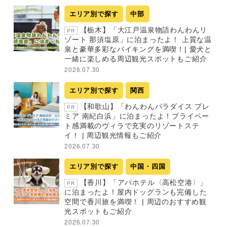
エリア別で探す
中部
【栃木】「大江戸温泉物語わんわんリ
PR
ゾート 那須塩原」に泊まったよ！ 上質な温
泉と豪華多彩なバイキングを満喫！| 愛犬と
一緒に楽しめる周辺観光スポットもご紹介
2026.07.30
エリア別で探す
関西
【和歌山】「わんわんパラダイス プレ
PR
ミア 南紀白浜」に泊まったよ！プライベー
ト感満載のヴィラで充実のリゾートステ
イ！ | 周辺観光情報もご紹介
2026.07.30
エリア別で探す
中国・四国
【香川】「アパホテル〈高松空港〉」
PR
に泊まったよ！屋内ドッグランも完備した
空間で香川旅を満喫！ | 周辺のおすすめ観
光スポットもご紹介
2026.07.30