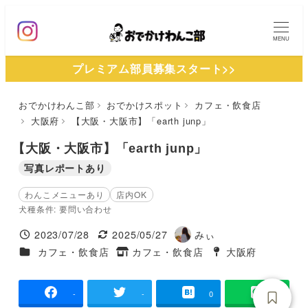
メ
イ
MENU
ン
プレミアム部員募集スタート>>
コ
ン
おでかけわんこ部
おでかけスポット
カフェ・飲食店
テ
大阪府
【大阪・大阪市】「earth junp」
ン
ツ
【大阪・大阪市】「earth junp」
へ
写真レポートあり
移
わんこメニューあり
店内OK
動
犬種条件: 要問い合わせ
2023/07/28
2025/05/27
みぃ
投稿日
更新日
著
施設ジャンル
カフェ・飲食店
カフェ・飲食店
大阪府
タグ
者
タグ
-
-
0