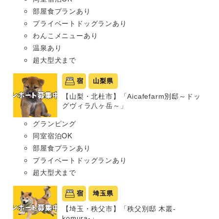
部屋食プランあり
プライベートドッグランあり
わんこメニューあり
温泉あり
超大型犬まで
宿
山梨県
【山梨・北杜市】「Aicafefarm別邸～ドッ
グヴィラ八ヶ岳～」
グランピング
同室宿泊OK
部屋食プランあり
プライベートドッグランあり
超大型犬まで
宿
埼玉県
【埼玉・秩父市】「秩父別邸 木叢-
komura-」