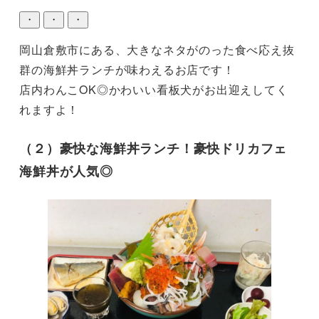
・
・
・
岡山倉敷市にある、大きなネタがのった食べ応え抜
群の海鮮丼ランチが味わえるお店です！

店内わんこOK◎かわいい看板犬がお出迎えしてく
れますよ！
（２）豪快な海鮮丼ランチ！豪快ドリカフェ
海鮮丼が人気◎