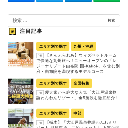
検
検索
索
注目記事
エリア別で探す
九州・沖縄
【さんふらわあ】ウィズペットルーム
PR
で快適な九州旅へ！ニューオープンの「レ
ジーナリゾート由布院 圍-Kakoi-」を含む別
府・由布院を満喫するモデルコース
エリア別で探す
全国特集
愛犬家から絶大な人気「大江戸温泉物
PR
語わんわんリゾート」全5施設を徹底紹介！
エリア別で探す
中部
【栃木】「大江戸温泉物語わんわんリ
PR
ゾート 那須塩原」に泊まったよ！ 上質な温