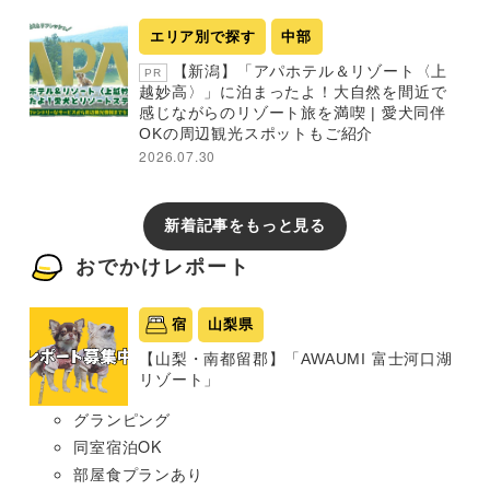
エリア別で探す
中部
【新潟】「アパホテル＆リゾート〈上
PR
越妙高〉」に泊まったよ！大自然を間近で
感じながらのリゾート旅を満喫 | 愛犬同伴
OKの周辺観光スポットもご紹介
2026.07.30
新着記事をもっと見る
おでかけレポート
宿
山梨県
【山梨・南都留郡】「AWAUMI 富士河口湖
リゾート」
グランピング
同室宿泊OK
部屋食プランあり