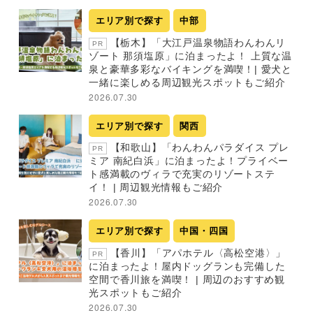
エリア別で探す
中部
【栃木】「大江戸温泉物語わんわんリ
PR
ゾート 那須塩原」に泊まったよ！ 上質な温
泉と豪華多彩なバイキングを満喫！| 愛犬と
一緒に楽しめる周辺観光スポットもご紹介
2026.07.30
エリア別で探す
関西
【和歌山】「わんわんパラダイス プレ
PR
ミア 南紀白浜」に泊まったよ！プライベー
ト感満載のヴィラで充実のリゾートステ
イ！ | 周辺観光情報もご紹介
2026.07.30
エリア別で探す
中国・四国
【香川】「アパホテル〈高松空港〉」
PR
に泊まったよ！屋内ドッグランも完備した
空間で香川旅を満喫！ | 周辺のおすすめ観
光スポットもご紹介
2026.07.30