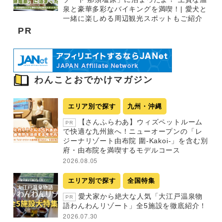
泉と豪華多彩なバイキングを満喫！| 愛犬と
一緒に楽しめる周辺観光スポットもご紹介
PR
わんことおでかけマガジン
エリア別で探す
九州・沖縄
【さんふらわあ】ウィズペットルーム
PR
で快適な九州旅へ！ニューオープンの「レ
ジーナリゾート由布院 圍-Kakoi-」を含む別
府・由布院を満喫するモデルコース
2026.08.05
エリア別で探す
全国特集
愛犬家から絶大な人気「大江戸温泉物
PR
語わんわんリゾート」全5施設を徹底紹介！
2026.07.30