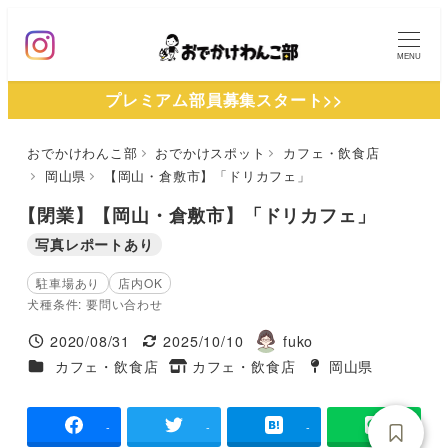
メ
イ
MENU
ン
プレミアム部員募集スタート>>
コ
ン
おでかけわんこ部
おでかけスポット
カフェ・飲食店
テ
岡山県
【岡山・倉敷市】「ドリカフェ」
ン
ツ
【閉業】【岡山・倉敷市】「ドリカフェ」
へ
写真レポートあり
移
駐車場あり
店内OK
動
犬種条件: 要問い合わせ
2020/08/31
2025/10/10
fuko
投稿日
更新日
著
施設ジャンル
カフェ・飲食店
カフェ・飲食店
岡山県
タグ
者
タグ
-
-
-