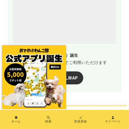
地図アプリ（おでわんMAP）誕生
新規部員登録で誰でも無料でご利用いただけます
おでわんMAP
×
おでかけわんこ部とは
ホーム
検索
部員登録
マイページ