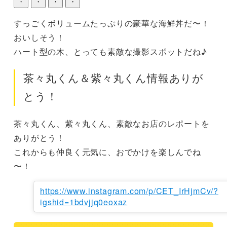
・
・
・
・
すっごくボリュームたっぷりの豪華な海鮮丼だ〜！
おいしそう！

ハート型の木、とっても素敵な撮影スポットだね♪
茶々丸くん＆紫々丸くん情報ありが
とう！
茶々丸くん、紫々丸くん、素敵なお店のレポートを
ありがとう！

これからも仲良く元気に、おでかけを楽しんでね
〜！
https://www.instagram.com/p/CET_IrHjmCv/?
igshid=1bdvjjq0eoxaz