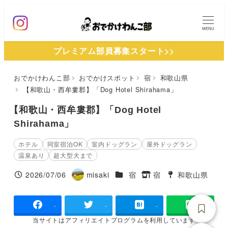
メ
イ
MENU
ン
プレミアム部員募集スタート>>
コ
ン
おでかけわんこ部
おでかけスポット
宿
和歌山県
テ
【和歌山・西牟婁郡】「Dog Hotel Shirahama」
ン
ツ
【和歌山・西牟婁郡】「Dog Hotel
へ
Shirahama」
移
ホテル
同室宿泊OK
室内ドッグラン
屋外ドッグラン
動
温泉あり
超大型犬まで
施設ジャンル
2026/07/06
misaki
宿
宿
和歌山県
投稿日
著
タグ
タグ
者
-
-
-
当サイトは
アフィリエイトプログラムを
利用しています