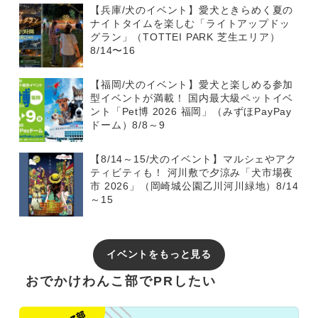
【兵庫/犬のイベント】愛犬ときらめく夏の
ナイトタイムを楽しむ「ライトアップドッ
グラン」（TOTTEI PARK 芝生エリア）
8/14〜16
【福岡/犬のイベント】愛犬と楽しめる参加
型イベントが満載！ 国内最大級ペットイベ
ント「Pet博 2026 福岡」（みずほPayPay
ドーム）8/8～9
【8/14～15/犬のイベント】マルシェやアク
ティビティも！ 河川敷で夕涼み「犬市場夜
市 2026」（岡崎城公園乙川河川緑地）8/14
～15
イベントをもっと見る
おでかけわんこ部でPRしたい