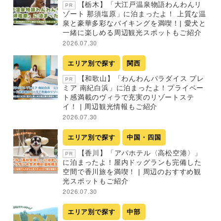
【栃木】「大江戸温泉物語わんわんリ
PR
ゾート 那須塩原」に泊まったよ！ 上質な温
泉と豪華多彩なバイキングを満喫！| 愛犬と
一緒に楽しめる周辺観光スポットもご紹介
2026.07.30
エリア別で探す
関西
【和歌山】「わんわんパラダイス プレ
PR
ミア 南紀白浜」に泊まったよ！プライベー
ト感満載のヴィラで充実のリゾートステ
イ！ | 周辺観光情報もご紹介
2026.07.30
エリア別で探す
中国・四国
【香川】「アパホテル〈高松空港〉」
PR
に泊まったよ！屋内ドッグランも完備した
空間で香川旅を満喫！ | 周辺のおすすめ観
光スポットもご紹介
2026.07.30
エリア別で探す
中部