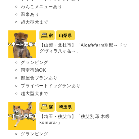
わんこメニューあり
温泉あり
超大型犬まで
宿
山梨県
【山梨・北杜市】「Aicafefarm別邸～ドッ
グヴィラ八ヶ岳～」
グランピング
同室宿泊OK
部屋食プランあり
プライベートドッグランあり
超大型犬まで
宿
埼玉県
【埼玉・秩父市】「秩父別邸 木叢-
komura-」
グランピング