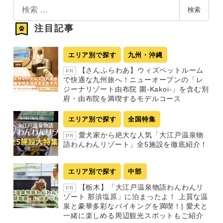
検
検索
索
注目記事
エリア別で探す
九州・沖縄
【さんふらわあ】ウィズペットルーム
PR
で快適な九州旅へ！ニューオープンの「レ
ジーナリゾート由布院 圍-Kakoi-」を含む別
府・由布院を満喫するモデルコース
エリア別で探す
全国特集
愛犬家から絶大な人気「大江戸温泉物
PR
語わんわんリゾート」全5施設を徹底紹介！
エリア別で探す
中部
【栃木】「大江戸温泉物語わんわんリ
PR
ゾート 那須塩原」に泊まったよ！ 上質な温
泉と豪華多彩なバイキングを満喫！| 愛犬と
一緒に楽しめる周辺観光スポットもご紹介