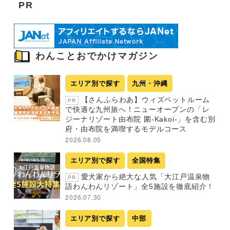
PR
わんことおでかけマガジン
エリア別で探す
九州・沖縄
【さんふらわあ】ウィズペットルーム
PR
で快適な九州旅へ！ニューオープンの「レ
ジーナリゾート由布院 圍-Kakoi-」を含む別
府・由布院を満喫するモデルコース
2026.08.05
エリア別で探す
全国特集
愛犬家から絶大な人気「大江戸温泉物
PR
語わんわんリゾート」全5施設を徹底紹介！
2026.07.30
エリア別で探す
中部