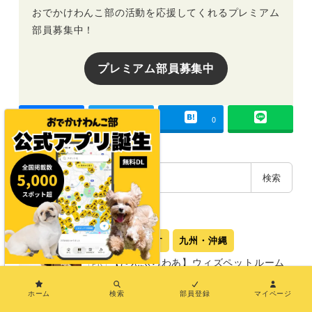
おでかけわんこ部の活動を応援してくれるプレミアム
部員募集中！
プレミアム部員募集中
-
-
0
検
検索
索
注目記事
エリア別で探す
九州・沖縄
【さんふらわあ】ウィズペットルーム
PR
×
で快適な九州旅へ！ニューオープンの「レ
ジーナリゾート由布院 圍-Kakoi-」を含む別
ホーム
検索
部員登録
マイページ
府・由布院を満喫するモデルコース