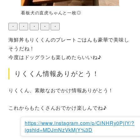
看板犬の直虎ちゃんと一枚◎
・
・
・
・
・
海鮮丼もりくくんのプレートごはんも豪華で美味し
そうだね！

今度はドッグランも楽しめたらいいね♪
りくくん情報ありがとう！
りくくん、素敵なおでかけ情報ありがとう！

これからもたくさんおでかけ楽しんでね♪
https://www.instagram.com/p/CiNHRy0PjIY/?
igshid=MDJmNzVkMjY%3D