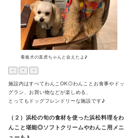
看板犬の直虎ちゃんと会えたよ♪
・
・
・
施設内はすべてわんこOK◎わんことお食事やドッ
グラン、お買い物などが楽しめる、

（２）浜松の旬の食材を使った浜松料理をわ
んこと堪能◎ソフトクリームやわんこ用メニ
ューも♪