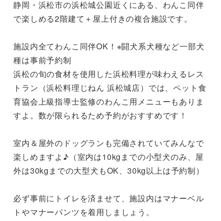
静岡・浜松市の浜松城公園近くにある、わんこ同伴
で楽しめる2階建て＋屋上付きの複合施設です。

施設内全てわんこ同伴OK！※闘犬系犬種など一部犬
種は事前予約制

浜松の旬の食材を使用した浜松料理が味わえるレス
トラン（浜松料理じねん 浜松城店）では、ペット食
育協会上級指導士監修のわんこ用メニューもありま
すよ。数が限られるため予約がおすすめです！

室内＆屋外のドッグランも完備されていてみんなで
楽しめますよ♪（室内は10kgまでの小型犬のみ、屋
外は30kgまでの大型犬もOK、30kg以上は予約制）

必ず事前にトイレを済ませて、施設内はマナーベル
トやマナーパンツを着用しましょう。