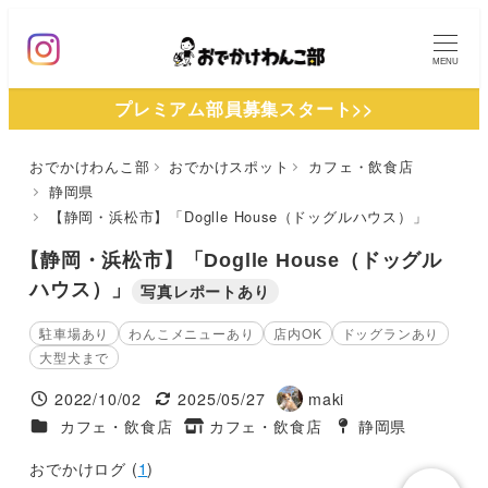
メ
イ
MENU
ン
プレミアム部員募集スタート>>
コ
ン
おでかけわんこ部
おでかけスポット
カフェ・飲食店
テ
静岡県
ン
【静岡・浜松市】「Doglle House（ドッグルハウス）」
ツ
【静岡・浜松市】「Doglle House（ドッグル
へ
ハウス）」
写真レポートあり
移
動
駐車場あり
わんこメニューあり
店内OK
ドッグランあり
大型犬まで
2022/10/02
2025/05/27
maki
投稿日
更新日
著
施設ジャンル
カフェ・飲食店
カフェ・飲食店
静岡県
タグ
者
タグ
おでかけログ (
1
)