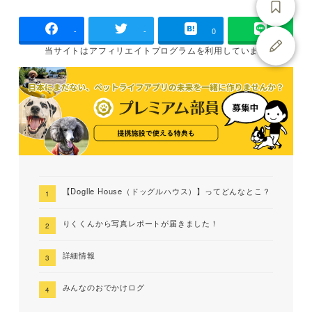
-
-
0
当サイトは
アフィリエイトプログラムを
利用しています
【Doglle House（ドッグルハウス）】ってどんなとこ？
りくくんから写真レポートが届きました！
詳細情報
みんなのおでかけログ