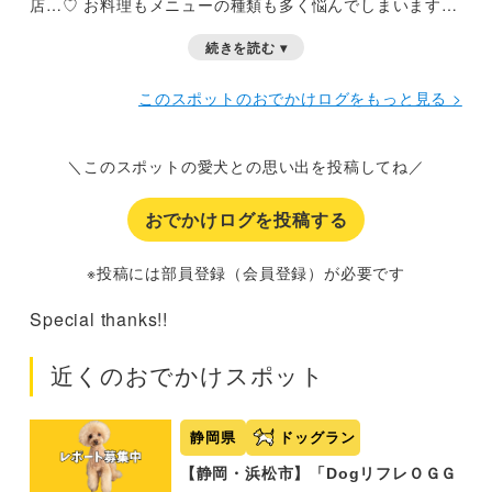
店…♡
お料理もメニューの種類も多く悩んでしまいます
し、ボリューム満点でとても美味しくてまた行きたいと思
続きを読む ▾
うお店！
わんちゃん用のアフタヌーンティーやドッグラン
やお教室など様々な複合施設になっていて…わんちゃんフ
このスポットのおでかけログをもっと見る >
ァースト
＼このスポットの愛犬との思い出を投稿してね／
おでかけログを投稿する
※投稿には部員登録（会員登録）が必要です
Special thanks!!
近くのおでかけスポット
静岡県
ドッグラン
【静岡・浜松市】「DogリフレＯＧＧ