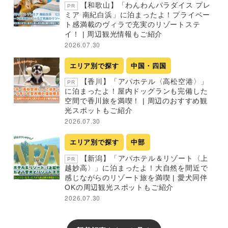
【和歌山】「わんわんパラダイス プレ
PR
ミア 南紀白浜」に泊まったよ！プライベー
ト感満載のヴィラで充実のリゾートステ
イ！ | 周辺観光情報もご紹介
2026.07.30
エリア別で探す
中国・四国
【香川】「アパホテル〈高松空港〉」
PR
に泊まったよ！屋内ドッグランも完備した
空間で香川旅を満喫！ | 周辺のおすすめ観
光スポットもご紹介
2026.07.30
エリア別で探す
中部
【新潟】「アパホテル＆リゾート〈上
PR
越妙高〉」に泊まったよ！大自然を間近で
感じながらのリゾート旅を満喫 | 愛犬同伴
OKの周辺観光スポットもご紹介
2026.07.30