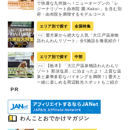
で快適な九州旅へ！ニューオープンの「レ
ジーナリゾート由布院 圍-Kakoi-」を含む別
府・由布院を満喫するモデルコース
エリア別で探す
全国特集
愛犬家から絶大な人気「大江戸温泉物
PR
語わんわんリゾート」全5施設を徹底紹介！
エリア別で探す
中部
【栃木】「大江戸温泉物語わんわんリ
PR
ゾート 那須塩原」に泊まったよ！ 上質な温
泉と豪華多彩なバイキングを満喫！| 愛犬と
一緒に楽しめる周辺観光スポットもご紹介
PR
わんことおでかけマガジン