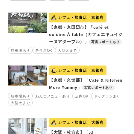
カフェ・飲食店
京都府
【京都・京田辺市】「café et
cuisine À table（カフェエキュイジ
ーヌアターブル）」
写真レポートあり
駐車場あり
テラスOK
大型犬まで
カフェ・飲食店
京都府
【京都・久世郡】「Cafe & Kitchen
More Yummy」
写真レポートあり
駐車場あり
わんこメニューあり
店内OK
ドッグランあり
大型犬まで
カフェ・飲食店
大阪府
【大阪・枚方市】「.d」