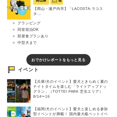
岡山県
宿
【岡山・瀬戸内市】「LACOSTA-ラコス
タ-」
グランピング
同室宿泊OK
部屋食プランあり
中型犬まで
おでかけレポートをもっと見る
イベント
【兵庫/犬のイベント】愛犬ときらめく夏の
ナイトタイムを楽しむ「ライトアップドッ
グラン」（TOTTEI PARK 芝生エリア）
8/14〜16
【福岡/犬のイベント】愛犬と楽しめる参加
型イベントが満載！ 国内最大級ペットイベ