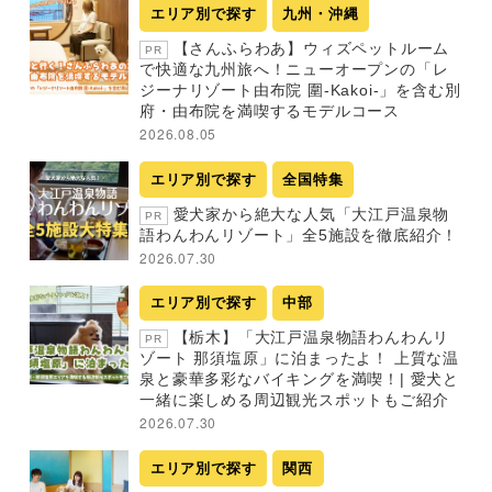
エリア別で探す
九州・沖縄
【さんふらわあ】ウィズペットルーム
PR
で快適な九州旅へ！ニューオープンの「レ
ジーナリゾート由布院 圍-Kakoi-」を含む別
府・由布院を満喫するモデルコース
2026.08.05
エリア別で探す
全国特集
愛犬家から絶大な人気「大江戸温泉物
PR
語わんわんリゾート」全5施設を徹底紹介！
2026.07.30
エリア別で探す
中部
【栃木】「大江戸温泉物語わんわんリ
PR
ゾート 那須塩原」に泊まったよ！ 上質な温
泉と豪華多彩なバイキングを満喫！| 愛犬と
一緒に楽しめる周辺観光スポットもご紹介
2026.07.30
エリア別で探す
関西