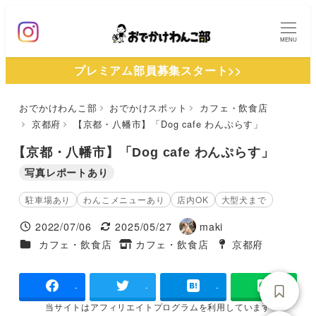
メ
イ
MENU
ン
プレミアム部員募集スタート>>
コ
ン
おでかけわんこ部
おでかけスポット
カフェ・飲食店
テ
京都府
【京都・八幡市】「Dog cafe わんぷらす」
ン
ツ
【京都・八幡市】「Dog cafe わんぷらす」
へ
写真レポートあり
移
駐車場あり
わんこメニューあり
店内OK
大型犬まで
動
2022/07/06
2025/05/27
maki
投稿日
更新日
著
施設ジャンル
カフェ・飲食店
カフェ・飲食店
京都府
タグ
者
タグ
-
-
-
当サイトは
アフィリエイトプログラムを
利用しています