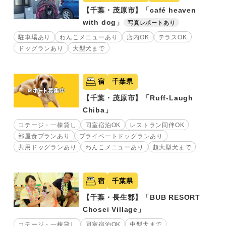
【千葉・茂原市】「café heaven
with dog」
写真レポートあり
駐車場あり
わんこメニューあり
店内OK
テラスOK
ドッグランあり
大型犬まで
宿
千葉県
【千葉・茂原市】「Ruff-Laugh
Chiba」
コテージ・一棟貸し
同室宿泊OK
レストラン同伴OK
部屋食プランあり
プライベートドッグランあり
共用ドッグランあり
わんこメニューあり
超大型犬まで
宿
千葉県
【千葉・長生郡】「BUB RESORT
Chosei Village」
コテージ・一棟貸し
同室宿泊OK
中型犬まで