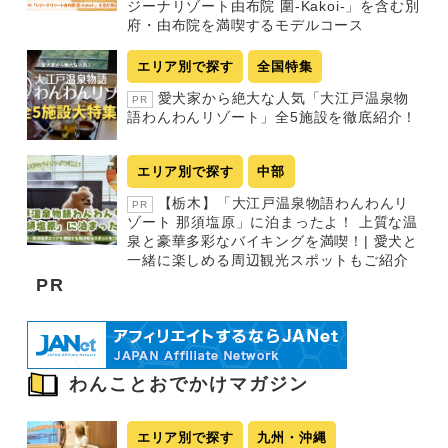
ジーナリゾート由布院 圍-Kakoi-」を含む別
府・由布院を満喫するモデルコース
エリア別で探す
全国特集
愛犬家から絶大な人気「大江戸温泉物
PR
語わんわんリゾート」全5施設を徹底紹介！
エリア別で探す
中部
【栃木】「大江戸温泉物語わんわんリ
PR
ゾート 那須塩原」に泊まったよ！ 上質な温
泉と豪華多彩なバイキングを満喫！| 愛犬と
一緒に楽しめる周辺観光スポットもご紹介
PR
わんことおでかけマガジン
エリア別で探す
九州・沖縄