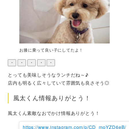
お膝に乗って良い子にしてたよ！
・
・
・
・
・
とっても美味しそうなランチだね～♪

店内も明るく広々していて雰囲気も良さそう◎
風太くん情報ありがとう！
風太くん素敵なおでかけ情報ありがとう！
https://www.instagram.com/p/CD_moYZD6eB/