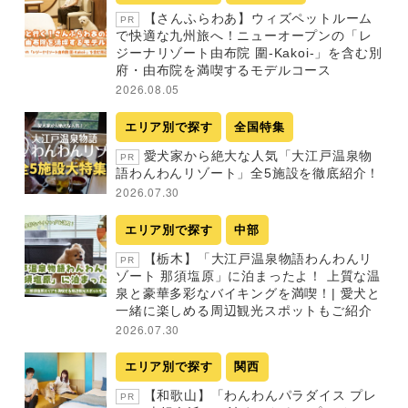
【さんふらわあ】ウィズペットルーム
PR
で快適な九州旅へ！ニューオープンの「レ
ジーナリゾート由布院 圍-Kakoi-」を含む別
府・由布院を満喫するモデルコース
2026.08.05
エリア別で探す
全国特集
愛犬家から絶大な人気「大江戸温泉物
PR
語わんわんリゾート」全5施設を徹底紹介！
2026.07.30
エリア別で探す
中部
【栃木】「大江戸温泉物語わんわんリ
PR
ゾート 那須塩原」に泊まったよ！ 上質な温
泉と豪華多彩なバイキングを満喫！| 愛犬と
一緒に楽しめる周辺観光スポットもご紹介
2026.07.30
エリア別で探す
関西
【和歌山】「わんわんパラダイス プレ
PR