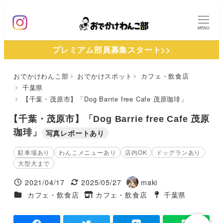
メ
イ
MENU
ン
プレミアム部員募集スタート>>
コ
ン
おでかけわんこ部
おでかけスポット
カフェ・飲食店
テ
千葉県
ン
【千葉・茂原市】「Dog Barrie free Cafe 茂原珈琲」
ツ
【千葉・茂原市】「Dog Barrie free Cafe 茂原
へ
珈琲」
写真レポートあり
移
動
駐車場あり
わんこメニューあり
店内OK
ドッグランあり
大型犬まで
2021/04/17
2025/05/27
maki
投稿日
更新日
著
施設ジャンル
カフェ・飲食店
カフェ・飲食店
千葉県
タグ
者
タグ