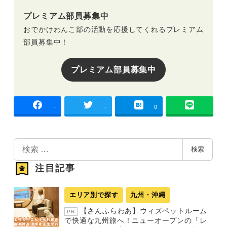
プレミアム部員募集中
おでかけわんこ部の活動を応援してくれるプレミアム
部員募集中！
プレミアム部員募集中
-
-
0
検
検索
索
注目記事
エリア別で探す
九州・沖縄
【さんふらわあ】ウィズペットルーム
PR
で快適な九州旅へ！ニューオープンの「レ