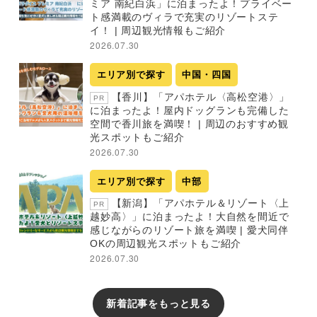
ミア 南紀白浜」に泊まったよ！プライベー
ト感満載のヴィラで充実のリゾートステ
イ！ | 周辺観光情報もご紹介
2026.07.30
エリア別で探す
中国・四国
【香川】「アパホテル〈高松空港〉」
PR
に泊まったよ！屋内ドッグランも完備した
空間で香川旅を満喫！ | 周辺のおすすめ観
光スポットもご紹介
2026.07.30
エリア別で探す
中部
【新潟】「アパホテル＆リゾート〈上
PR
越妙高〉」に泊まったよ！大自然を間近で
感じながらのリゾート旅を満喫 | 愛犬同伴
OKの周辺観光スポットもご紹介
2026.07.30
新着記事をもっと見る