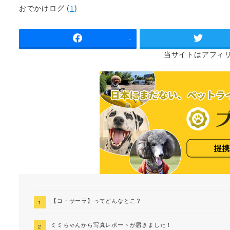
者
おでかけログ (
1
)
-
当サイトは
アフィ
【コ・サーラ】ってどんなとこ？
ミミちゃんから写真レポートが届きました！