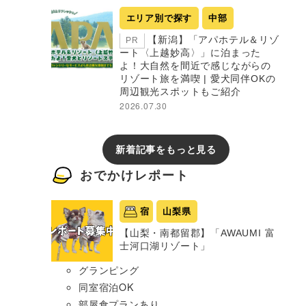
エリア別で探す
中部
【新潟】「アパホテル＆リゾ
PR
ート〈上越妙高〉」に泊まった
よ！大自然を間近で感じながらの
リゾート旅を満喫 | 愛犬同伴OKの
周辺観光スポットもご紹介
2026.07.30
新着記事をもっと見る
おでかけレポート
宿
山梨県
【山梨・南都留郡】「AWAUMI 富
士河口湖リゾート」
グランピング
同室宿泊OK
部屋食プランあり