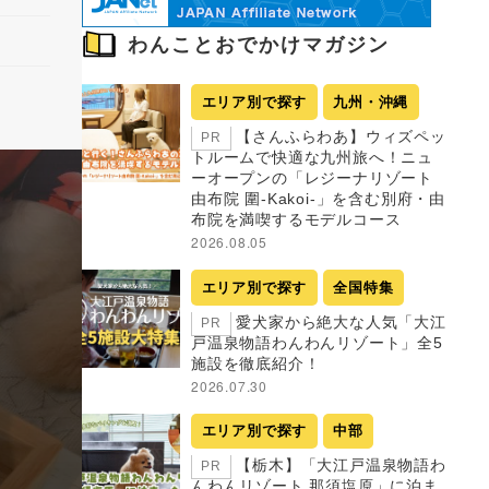
わんことおでかけマガジン
エリア別で探す
九州・沖縄
【さんふらわあ】ウィズペッ
PR
トルームで快適な九州旅へ！ニュ
ーオープンの「レジーナリゾート
由布院 圍-Kakoi-」を含む別府・由
布院を満喫するモデルコース
2026.08.05
エリア別で探す
全国特集
愛犬家から絶大な人気「大江
PR
戸温泉物語わんわんリゾート」全5
施設を徹底紹介！
2026.07.30
エリア別で探す
中部
【栃木】「大江戸温泉物語わ
PR
んわんリゾート 那須塩原」に泊ま