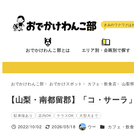
メ
イ
ン
コ
ン
テ
おでかけわんこ部とは
エリア別・企画別で探す
ン
ツ
へ
移
おでかけわんこ部
おでかけスポット
カフェ・飲食店
山梨
動
【山梨・南都留郡】「コ・サーラ
駐車場あり
店内OK
テラスOK
大型犬まで
施設ジャンル
2022/10/02
2026/05/18
ウー
カフェ・飲
投稿日
更新日
著