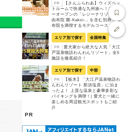
【さんふらわあ】ウィズペッ
PR
トルームで快適な九州旅へ！ニュ
ーオープンの「レジーナリゾート
由布院 圍-Kakoi-」を含む別府・由
布院を満喫するモデルコース
エリア別で探す
全国特集
愛犬家から絶大な人気「大江
PR
戸温泉物語わんわんリゾート」全5
施設を徹底紹介！
エリア別で探す
中部
【栃木】「大江戸温泉物語わ
PR
んわんリゾート 那須塩原」に泊ま
ったよ！ 上質な温泉と豪華多彩な
バイキングを満喫！| 愛犬と一緒に
楽しめる周辺観光スポットもご紹
介
PR