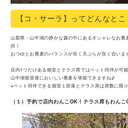
【コ・サーラ】ってどんなとこ
山梨県・山中湖の静かな森の中にあるオシャレなお蕎麦カ
供！

おつゆとお蕎麦のバランスが良く天ぷらが良く合います
店内1つだけある個室とテラス席ではペット同伴が可能
山中湖散策後においしい蕎麦を堪能できますね♪

※ペット同伴できる個室１部屋とテラス席は席数に限
（１）予約で店内わんこOK！テラス席もわんこ