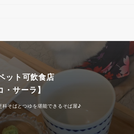
 ペット可飲食店
コ・サーラ】
更科そばとつゆを堪能できるそば屋♪