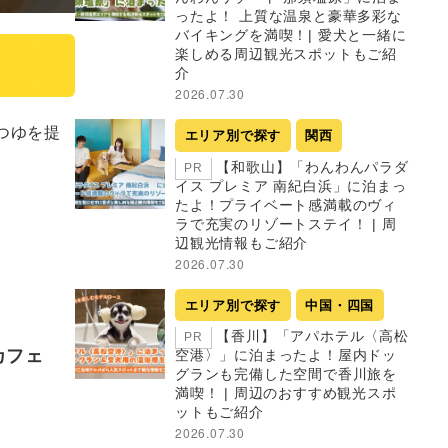
ったよ！ 上質な温泉と豪華多彩な
バイキングを満喫！| 愛犬と一緒に
楽しめる周辺観光スポットもご紹
介
2026.07.30
つゆを提
エリア別で探す
関西
【和歌山】「わんわんパラダ
PR
イス プレミア 南紀白浜」に泊まっ
たよ！プライベート感満載のヴィ
ラで充実のリゾートステイ！ | 周
辺観光情報もご紹介
2026.07.30
エリア別で探す
中国・四国
【香川】「アパホテル〈高松
PR
カフェ
空港〉」に泊まったよ！屋内ドッ
グランも完備した空間で香川旅を
満喫！ | 周辺のおすすめ観光スポ
ットもご紹介
2026.07.30