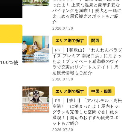
ったよ！ 上質な温泉と豪華多彩な
バイキングを満喫！| 愛犬と一緒に
楽しめる周辺観光スポットもご紹
介
2026.07.30
エリア別で探す
関西
【和歌山】「わんわんパラダ
PR
イス プレミア 南紀白浜」に泊まっ
00%使
たよ！プライベート感満載のヴィ
ラで充実のリゾートステイ！ | 周
辺観光情報もご紹介
2026.07.30
エリア別で探す
中国・四国
【香川】「アパホテル〈高松
PR
空港〉」に泊まったよ！屋内ドッ
グランも完備した空間で香川旅を
満喫！ | 周辺のおすすめ観光スポ
ットもご紹介
2026.07.30