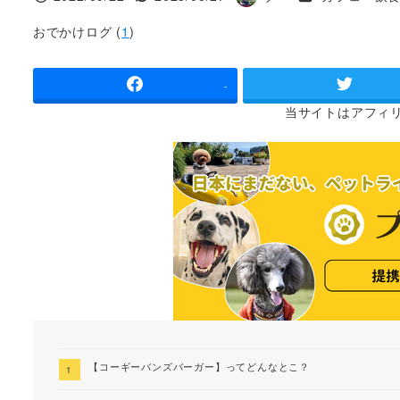
投稿日
更新日
著
者
おでかけログ (
1
)
-
当サイトは
アフィ
【コーギーバンズバーガー】ってどんなとこ？