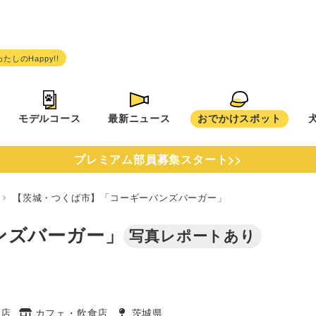
モデルコース
最新ニュース
おでかけスポット
プレミアム部員募集スタート>>
県
【茨城・つくば市】「コーギーバンズバーガー」
ンズバーガー」
写真レポートあり
食店
カフェ・飲食店
茨城県