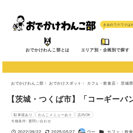
メ
イ
ン
コ
ン
テ
おでかけわんこ部とは
エリア別・企画別で探す
ン
ツ
へ
移
おでかけわんこ部
おでかけスポット
カフェ・飲食店
茨城
動
【茨城・つくば市】「コーギーバ
駐車場あり
わんこメニューあり
店内OK
犬種条件: 要問い合わせ
施設ジャンル
2022/09/22
2025/05/27
ウー
カフェ・飲