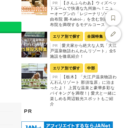
【さんふらわあ】ウィズペッ
PR
トルームで快適な九州旅へ！ニュ
ーオープンの「レジーナリゾート
由布院 圍-Kakoi-」を含む別府・由
布院を満喫するモデルコース
エリア別で探す
全国特集
愛犬家から絶大な人気「大江
PR
戸温泉物語わんわんリゾート」全5
施設を徹底紹介！
エリア別で探す
中部
【栃木】「大江戸温泉物語わ
PR
んわんリゾート 那須塩原」に泊ま
ったよ！ 上質な温泉と豪華多彩な
バイキングを満喫！| 愛犬と一緒に
楽しめる周辺観光スポットもご紹
介
PR