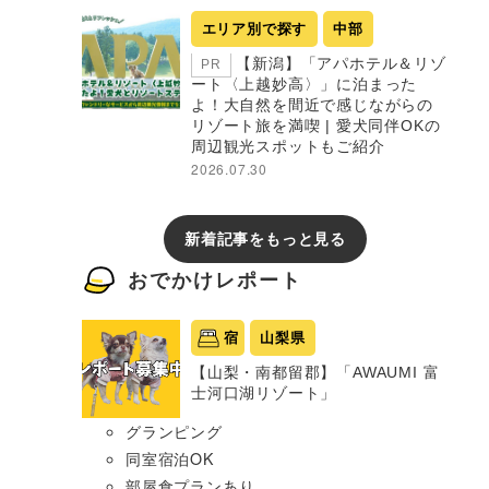
エリア別で探す
中部
【新潟】「アパホテル＆リゾ
PR
ート〈上越妙高〉」に泊まった
よ！大自然を間近で感じながらの
リゾート旅を満喫 | 愛犬同伴OKの
周辺観光スポットもご紹介
2026.07.30
新着記事をもっと見る
おでかけレポート
宿
山梨県
【山梨・南都留郡】「AWAUMI 富
士河口湖リゾート」
グランピング
同室宿泊OK
部屋食プランあり