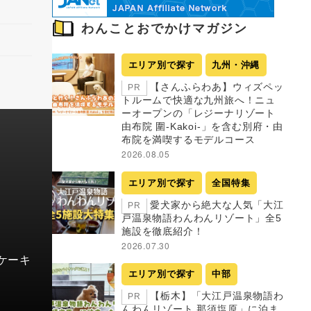
わんことおでかけマガジン
エリア別で探す
九州・沖縄
【さんふらわあ】ウィズペッ
PR
トルームで快適な九州旅へ！ニュ
ーオープンの「レジーナリゾート
由布院 圍-Kakoi-」を含む別府・由
布院を満喫するモデルコース
2026.08.05
エリア別で探す
全国特集
愛犬家から絶大な人気「大江
PR
戸温泉物語わんわんリゾート」全5
施設を徹底紹介！
2026.07.30
ケーキ
エリア別で探す
中部
【栃木】「大江戸温泉物語わ
PR
んわんリゾート 那須塩原」に泊ま