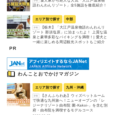
愛犬家から絶大な人気「大江戸温泉物
PR
語わんわんリゾート」全5施設を徹底紹介！
エリア別で探す
中部
【栃木】「大江戸温泉物語わんわんリ
PR
ゾート 那須塩原」に泊まったよ！ 上質な温
泉と豪華多彩なバイキングを満喫！| 愛犬と
一緒に楽しめる周辺観光スポットもご紹介
PR
わんことおでかけマガジン
エリア別で探す
九州・沖縄
【さんふらわあ】ウィズペットルーム
PR
で快適な九州旅へ！ニューオープンの「レ
ジーナリゾート由布院 圍-Kakoi-」を含む別
府・由布院を満喫するモデルコース