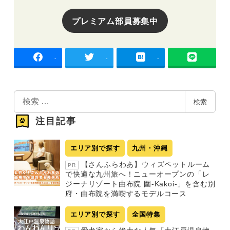
プレミアム部員募集中
-
-
-
検
検索
索
注目記事
エリア別で探す
九州・沖縄
【さんふらわあ】ウィズペットルーム
PR
で快適な九州旅へ！ニューオープンの「レ
ジーナリゾート由布院 圍-Kakoi-」を含む別
府・由布院を満喫するモデルコース
エリア別で探す
全国特集