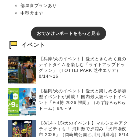
部屋食プランあり
中型犬まで
おでかけレポートをもっと見る
イベント
【兵庫/犬のイベント】愛犬ときらめく夏の
ナイトタイムを楽しむ「ライトアップドッ
グラン」（TOTTEI PARK 芝生エリア）
8/14〜16
【福岡/犬のイベント】愛犬と楽しめる参加
型イベントが満載！ 国内最大級ペットイベ
ント「Pet博 2026 福岡」（みずほPayPay
ドーム）8/8～9
【8/14～15/犬のイベント】マルシェやアク
ティビティも！ 河川敷で夕涼み「犬市場夜
市 2026」（岡崎城公園乙川河川緑地）8/14