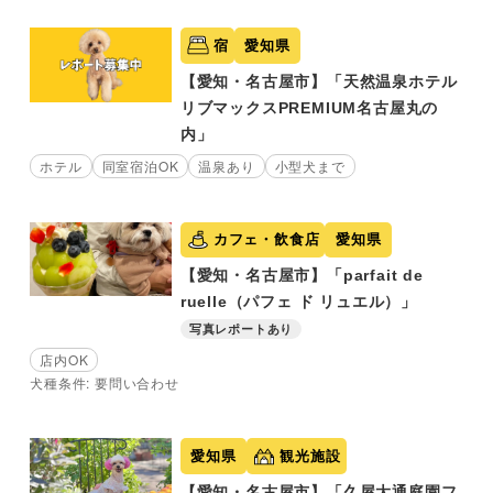
宿
愛知県
【愛知・名古屋市】「天然温泉ホテル
リブマックスPREMIUM名古屋丸の
内」
ホテル
同室宿泊OK
温泉あり
小型犬まで
カフェ・飲食店
愛知県
【愛知・名古屋市】「parfait de
ruelle（パフェ ド リュエル）」
写真レポートあり
店内OK
犬種条件: 要問い合わせ
愛知県
観光施設
【愛知・名古屋市】「久屋大通庭園フ