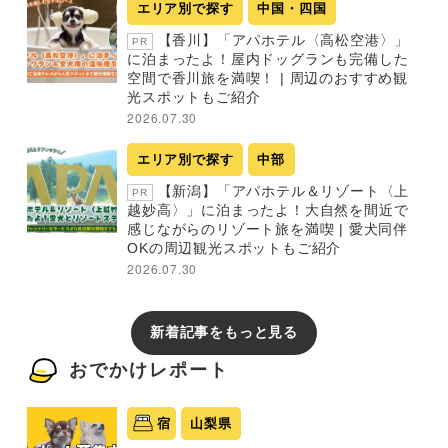
エリア別で探す
中国・四国
【香川】「アパホテル〈高松空港〉」
PR
に泊まったよ！屋内ドッグランも完備した
空間で香川旅を満喫！ | 周辺のおすすめ観
光スポットもご紹介
2026.07.30
エリア別で探す
中部
【新潟】「アパホテル＆リゾート〈上
PR
越妙高〉」に泊まったよ！大自然を間近で
感じながらのリゾート旅を満喫 | 愛犬同伴
OKの周辺観光スポットもご紹介
2026.07.30
新着記事をもっと見る
おでかけレポート
宿
山梨県