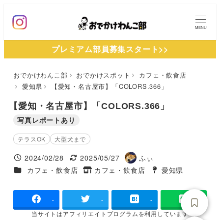
メ
イ
MENU
ン
プレミアム部員募集スタート>>
コ
ン
おでかけわんこ部
おでかけスポット
カフェ・飲食店
テ
愛知県
【愛知・名古屋市】「COLORS.366」
ン
ツ
【愛知・名古屋市】「COLORS.366」
へ
写真レポートあり
移
テラスOK
大型犬まで
動
2024/02/28
2025/05/27
ふぃ
投稿日
更新日
著
施設ジャンル
カフェ・飲食店
カフェ・飲食店
愛知県
タグ
者
タグ
-
-
-
当サイトは
アフィリエイトプログラムを
利用しています