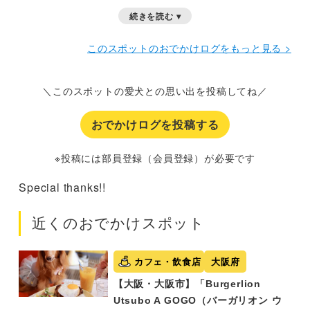
です
テラス席からはすぐ目の前靱公園が眺められ、間近
続きを読む ▾
で四季の彩りを感じられました
食事の前後にフラッと公
園に立ち寄れるアクセスの良さも、お散歩大好きなうちの
このスポットのおでかけログをもっと見る >
子にはありがたかったです
そして当たり前ですが、お
料理もとても美味しくて感動！次回は違うメニューを注文
＼このスポットの愛犬との思い出を投稿してね／
したいです
おでかけログを投稿する
※投稿には部員登録（会員登録）が必要です
Special thanks!!
近くのおでかけスポット
カフェ・飲食店
大阪府
【大阪・大阪市】「Burgerlion
Utsubo A GOGO（バーガリオン ウ