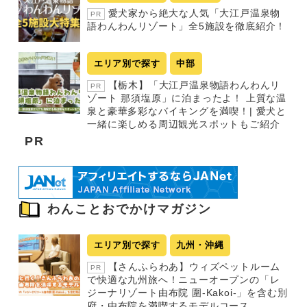
愛犬家から絶大な人気「大江戸温泉物
PR
語わんわんリゾート」全5施設を徹底紹介！
エリア別で探す
中部
【栃木】「大江戸温泉物語わんわんリ
PR
ゾート 那須塩原」に泊まったよ！ 上質な温
泉と豪華多彩なバイキングを満喫！| 愛犬と
一緒に楽しめる周辺観光スポットもご紹介
PR
わんことおでかけマガジン
エリア別で探す
九州・沖縄
【さんふらわあ】ウィズペットルーム
PR
で快適な九州旅へ！ニューオープンの「レ
ジーナリゾート由布院 圍-Kakoi-」を含む別
府・由布院を満喫するモデルコース