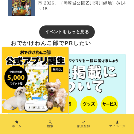
市 2026」（岡崎城公園乙川河川緑地）8/14
～15
イベントをもっと見る
おでかけわんこ部でPRしたい
×
長期パートナー（協業）
ホーム
検索
部員登録
マイページ