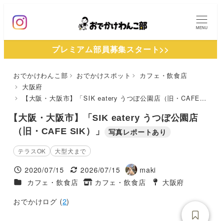
メ
イ
MENU
ン
プレミアム部員募集スタート>>
コ
ン
おでかけわんこ部
おでかけスポット
カフェ・飲食店
テ
大阪府
ン
【大阪・大阪市】「SIK eatery うつぼ公園店（旧・CAFE SIK）」
ツ
【大阪・大阪市】「SIK eatery うつぼ公園店
へ
（旧・CAFE SIK）」
写真レポートあり
移
動
テラスOK
大型犬まで
2020/07/15
2026/07/15
maki
投稿日
更新日
著
施設ジャンル
カフェ・飲食店
カフェ・飲食店
大阪府
タグ
者
タグ
おでかけログ (
2
)