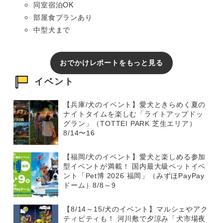
同室宿泊OK
部屋食プランあり
中型犬まで
おでかけレポートをもっと見る
イベント
【兵庫/犬のイベント】愛犬ときらめく夏の
ナイトタイムを楽しむ「ライトアップドッ
グラン」（TOTTEI PARK 芝生エリア）
8/14〜16
【福岡/犬のイベント】愛犬と楽しめる参加
型イベントが満載！ 国内最大級ペットイベ
ント「Pet博 2026 福岡」（みずほPayPay
ドーム）8/8～9
【8/14～15/犬のイベント】マルシェやアク
ティビティも！ 河川敷で夕涼み「犬市場夜