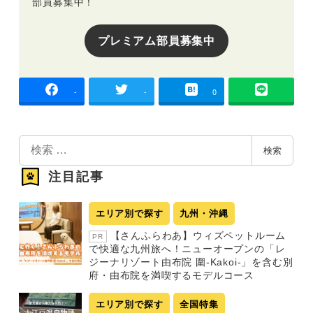
部員募集中！
プレミアム部員募集中
-
-
0
検
検索
索
注目記事
エリア別で探す
九州・沖縄
【さんふらわあ】ウィズペットルーム
PR
で快適な九州旅へ！ニューオープンの「レ
ジーナリゾート由布院 圍-Kakoi-」を含む別
府・由布院を満喫するモデルコース
エリア別で探す
全国特集