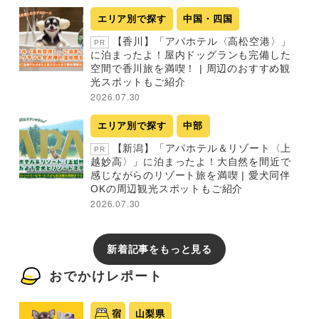
エリア別で探す
中国・四国
【香川】「アパホテル〈高松空港〉」
PR
に泊まったよ！屋内ドッグランも完備した
空間で香川旅を満喫！ | 周辺のおすすめ観
光スポットもご紹介
2026.07.30
エリア別で探す
中部
【新潟】「アパホテル＆リゾート〈上
PR
越妙高〉」に泊まったよ！大自然を間近で
感じながらのリゾート旅を満喫 | 愛犬同伴
OKの周辺観光スポットもご紹介
2026.07.30
新着記事をもっと見る
おでかけレポート
宿
山梨県