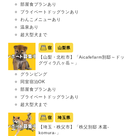
部屋食プランあり
プライベートドッグランあり
わんこメニューあり
温泉あり
超大型犬まで
宿
山梨県
【山梨・北杜市】「Aicafefarm別邸～ドッ
グヴィラ八ヶ岳～」
グランピング
同室宿泊OK
部屋食プランあり
プライベートドッグランあり
超大型犬まで
宿
埼玉県
【埼玉・秩父市】「秩父別邸 木叢-
komura-」