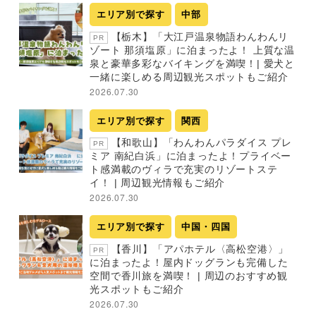
エリア別で探す
中部
【栃木】「大江戸温泉物語わんわんリ
PR
ゾート 那須塩原」に泊まったよ！ 上質な温
泉と豪華多彩なバイキングを満喫！| 愛犬と
一緒に楽しめる周辺観光スポットもご紹介
2026.07.30
エリア別で探す
関西
【和歌山】「わんわんパラダイス プレ
PR
ミア 南紀白浜」に泊まったよ！プライベー
ト感満載のヴィラで充実のリゾートステ
イ！ | 周辺観光情報もご紹介
2026.07.30
エリア別で探す
中国・四国
【香川】「アパホテル〈高松空港〉」
PR
に泊まったよ！屋内ドッグランも完備した
空間で香川旅を満喫！ | 周辺のおすすめ観
光スポットもご紹介
2026.07.30