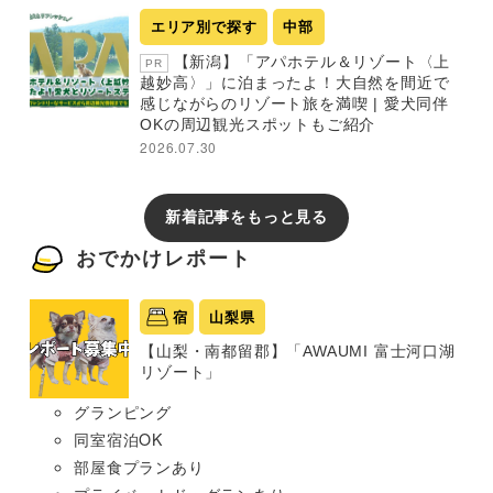
エリア別で探す
中部
【新潟】「アパホテル＆リゾート〈上
PR
越妙高〉」に泊まったよ！大自然を間近で
感じながらのリゾート旅を満喫 | 愛犬同伴
OKの周辺観光スポットもご紹介
2026.07.30
新着記事をもっと見る
おでかけレポート
宿
山梨県
【山梨・南都留郡】「AWAUMI 富士河口湖
リゾート」
グランピング
同室宿泊OK
部屋食プランあり