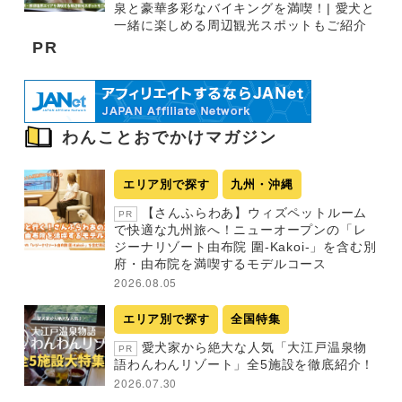
泉と豪華多彩なバイキングを満喫！| 愛犬と
一緒に楽しめる周辺観光スポットもご紹介
PR
わんことおでかけマガジン
エリア別で探す
九州・沖縄
【さんふらわあ】ウィズペットルーム
PR
で快適な九州旅へ！ニューオープンの「レ
ジーナリゾート由布院 圍-Kakoi-」を含む別
府・由布院を満喫するモデルコース
2026.08.05
エリア別で探す
全国特集
愛犬家から絶大な人気「大江戸温泉物
PR
語わんわんリゾート」全5施設を徹底紹介！
2026.07.30