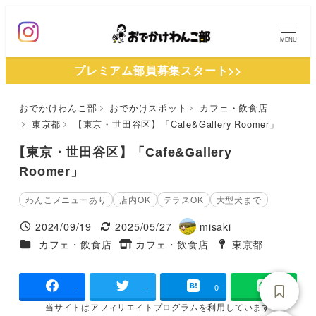
メ
イ
MENU
ン
プレミアム部員募集スタート>>
コ
ン
おでかけわんこ部
おでかけスポット
カフェ・飲食店
テ
東京都
【東京・世田谷区】「Cafe&Gallery Roomer」
ン
ツ
【東京・世田谷区】「Cafe&Gallery
へ
Roomer」
移
わんこメニューあり
店内OK
テラスOK
大型犬まで
動
2024/09/19
2025/05/27
misaki
投稿日
更新日
著
施設ジャンル
カフェ・飲食店
カフェ・飲食店
東京都
タグ
者
タグ
-
-
0
当サイトは
アフィリエイトプログラムを
利用しています