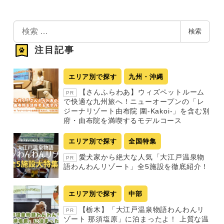
検
検索
索
注目記事
エリア別で探す
九州・沖縄
【さんふらわあ】ウィズペットルーム
PR
で快適な九州旅へ！ニューオープンの「レ
ジーナリゾート由布院 圍-Kakoi-」を含む別
府・由布院を満喫するモデルコース
エリア別で探す
全国特集
愛犬家から絶大な人気「大江戸温泉物
PR
語わんわんリゾート」全5施設を徹底紹介！
エリア別で探す
中部
【栃木】「大江戸温泉物語わんわんリ
PR
ゾート 那須塩原」に泊まったよ！ 上質な温