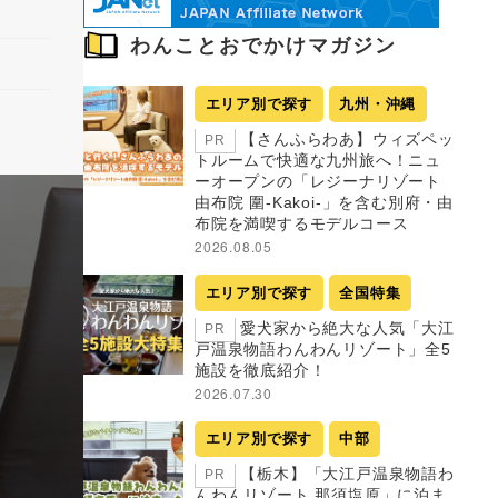
わんことおでかけマガジン
エリア別で探す
九州・沖縄
【さんふらわあ】ウィズペッ
PR
トルームで快適な九州旅へ！ニュ
ーオープンの「レジーナリゾート
由布院 圍-Kakoi-」を含む別府・由
布院を満喫するモデルコース
2026.08.05
エリア別で探す
全国特集
愛犬家から絶大な人気「大江
PR
戸温泉物語わんわんリゾート」全5
施設を徹底紹介！
2026.07.30
エリア別で探す
中部
【栃木】「大江戸温泉物語わ
PR
んわんリゾート 那須塩原」に泊ま