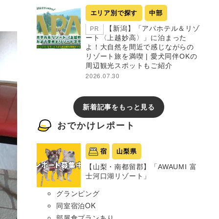
エリア別で探す
中部
【新潟】「アパホテル＆リゾ
PR
ート〈上越妙高〉」に泊まった
よ！大自然を間近で感じながらの
リゾート旅を満喫 | 愛犬同伴OKの
周辺観光スポットもご紹介
2026.07.30
新着記事をもっと見る
おでかけレポート
宿
山梨県
【山梨・南都留郡】「AWAUMI 富
士河口湖リゾート」
グランピング
同室宿泊OK
部屋食プランあり