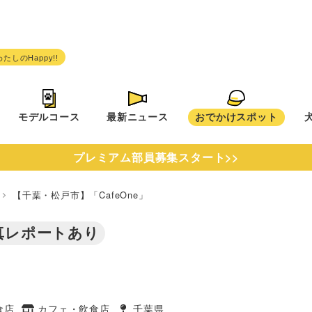
モデルコース
最新ニュース
おでかけスポット
プレミアム部員募集スタート>>
県
【千葉・松戸市】「CafeOne」
真レポートあり
食店
カフェ・飲食店
千葉県