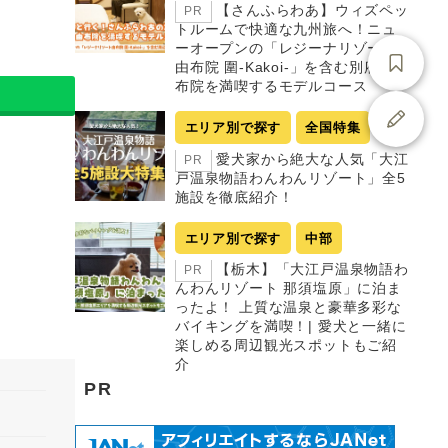
【さんふらわあ】ウィズペッ
PR
トルームで快適な九州旅へ！ニュ
ーオープンの「レジーナリゾート
由布院 圍-Kakoi-」を含む別府・由
布院を満喫するモデルコース
エリア別で探す
全国特集
愛犬家から絶大な人気「大江
PR
戸温泉物語わんわんリゾート」全5
施設を徹底紹介！
エリア別で探す
中部
【栃木】「大江戸温泉物語わ
PR
んわんリゾート 那須塩原」に泊ま
ったよ！ 上質な温泉と豪華多彩な
バイキングを満喫！| 愛犬と一緒に
楽しめる周辺観光スポットもご紹
介
PR