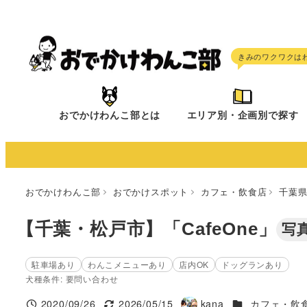
メ
イ
ン
コ
ン
テ
おでかけわんこ部とは
エリア別・企画別で探す
ン
ツ
へ
移
おでかけわんこ部
おでかけスポット
カフェ・飲食店
千葉
動
【千葉・松戸市】「CafeOne」
写
駐車場あり
わんこメニューあり
店内OK
ドッグランあり
犬種条件: 要問い合わせ
施設ジャンル
2020/09/26
2026/05/15
kana
カフェ・飲