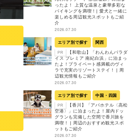
ったよ！ 上質な温泉と豪華多彩な
バイキングを満喫！| 愛犬と一緒に
楽しめる周辺観光スポットもご紹
介
2026.07.30
エリア別で探す
関西
【和歌山】「わんわんパラダ
PR
イス プレミア 南紀白浜」に泊まっ
たよ！プライベート感満載のヴィ
ラで充実のリゾートステイ！ | 周
辺観光情報もご紹介
2026.07.30
エリア別で探す
中国・四国
【香川】「アパホテル〈高松
PR
空港〉」に泊まったよ！屋内ドッ
グランも完備した空間で香川旅を
満喫！ | 周辺のおすすめ観光スポ
ットもご紹介
2026.07.30