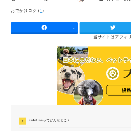
投稿日
更新日
著
者
おでかけログ (
1
)
-
当サイトは
アフィ
cafeOneってどんなとこ？