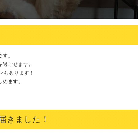
す。

過ごせます。

ンもあります！

めます。

届きました！