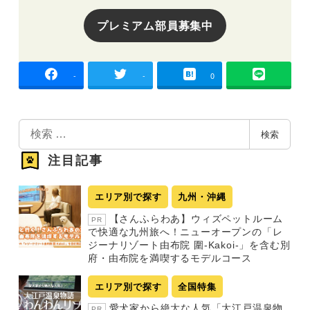
プレミアム部員募集中
-
-
0
検
検索
索
注目記事
エリア別で探す
九州・沖縄
【さんふらわあ】ウィズペットルーム
PR
で快適な九州旅へ！ニューオープンの「レ
ジーナリゾート由布院 圍-Kakoi-」を含む別
府・由布院を満喫するモデルコース
エリア別で探す
全国特集
愛犬家から絶大な人気「大江戸温泉物
PR