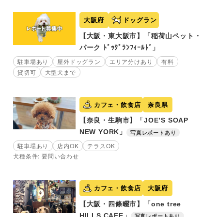
大阪府
ドッグラン
【大阪・東大阪市】「稲荷山ペット・
パーク ﾄﾞｯｸﾞﾗﾝﾌｨｰﾙﾄﾞ」
駐車場あり
屋外ドッグラン
エリア分けあり
有料
貸切可
大型犬まで
カフェ・飲食店
奈良県
【奈良・生駒市】「JOE’S SOAP
NEW YORK」
写真レポートあり
駐車場あり
店内OK
テラスOK
犬種条件: 要問い合わせ
カフェ・飲食店
大阪府
【大阪・四條畷市】「one tree
HILLS CAFE」
写真レポートあり