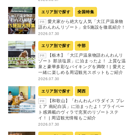
エリア別で探す
全国特集
愛犬家から絶大な人気「大江戸温泉物
PR
語わんわんリゾート」全5施設を徹底紹介！
2026.07.30
エリア別で探す
中部
【栃木】「大江戸温泉物語わんわんリ
PR
ゾート 那須塩原」に泊まったよ！ 上質な温
泉と豪華多彩なバイキングを満喫！| 愛犬と
一緒に楽しめる周辺観光スポットもご紹介
2026.07.30
エリア別で探す
関西
【和歌山】「わんわんパラダイス プレ
PR
ミア 南紀白浜」に泊まったよ！プライベー
ト感満載のヴィラで充実のリゾートステ
イ！ | 周辺観光情報もご紹介
2026.07.30