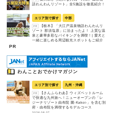
語わんわんリゾート」全5施設を徹底紹介！
エリア別で探す
中部
【栃木】「大江戸温泉物語わんわんリ
PR
ゾート 那須塩原」に泊まったよ！ 上質な温
泉と豪華多彩なバイキングを満喫！| 愛犬と
一緒に楽しめる周辺観光スポットもご紹介
PR
わんことおでかけマガジン
エリア別で探す
九州・沖縄
【さんふらわあ】ウィズペットルーム
PR
で快適な九州旅へ！ニューオープンの「レ
ジーナリゾート由布院 圍-Kakoi-」を含む別
府・由布院を満喫するモデルコース
2026.08.07