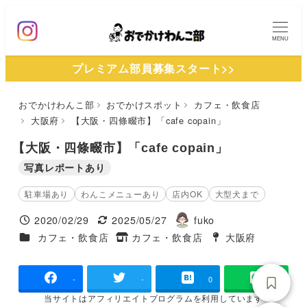
メ
イ
MENU
ン
プレミアム部員募集スタート>>
コ
ン
おでかけわんこ部
おでかけスポット
カフェ・飲食店
テ
大阪府
【大阪・四條畷市】「cafe copain」
ン
ツ
【大阪・四條畷市】「cafe copain」
へ
写真レポートあり
移
駐車場あり
わんこメニューあり
店内OK
大型犬まで
動
2020/02/29
2025/05/27
fuko
投稿日
更新日
著
施設ジャンル
カフェ・飲食店
カフェ・飲食店
大阪府
タグ
者
タグ
-
-
0
当サイトは
アフィリエイトプログラムを
利用しています