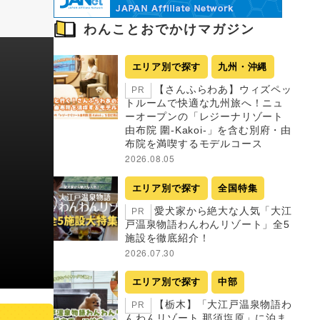
わんことおでかけマガジン
エリア別で探す
九州・沖縄
【さんふらわあ】ウィズペッ
PR
トルームで快適な九州旅へ！ニュ
ーオープンの「レジーナリゾート
由布院 圍-Kakoi-」を含む別府・由
布院を満喫するモデルコース
2026.08.05
エリア別で探す
全国特集
愛犬家から絶大な人気「大江
PR
戸温泉物語わんわんリゾート」全5
施設を徹底紹介！
2026.07.30
エリア別で探す
中部
【栃木】「大江戸温泉物語わ
PR
んわんリゾート 那須塩原」に泊ま