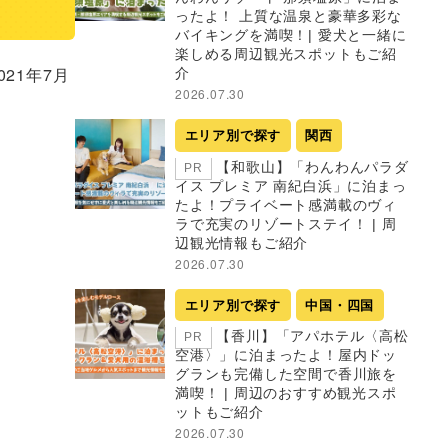
ったよ！ 上質な温泉と豪華多彩な
バイキングを満喫！| 愛犬と一緒に
楽しめる周辺観光スポットもご紹
21年7月
介
2026.07.30
エリア別で探す
関西
【和歌山】「わんわんパラダ
PR
イス プレミア 南紀白浜」に泊まっ
たよ！プライベート感満載のヴィ
ラで充実のリゾートステイ！ | 周
辺観光情報もご紹介
2026.07.30
エリア別で探す
中国・四国
【香川】「アパホテル〈高松
PR
空港〉」に泊まったよ！屋内ドッ
グランも完備した空間で香川旅を
満喫！ | 周辺のおすすめ観光スポ
ットもご紹介
2026.07.30