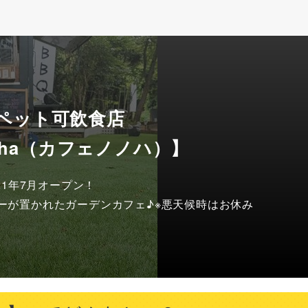
 ペット可飲食店
önöha（カフェノノハ）】
21年7月オープン！

ーが置かれたガーデンカフェ♪※悪天候時はお休み