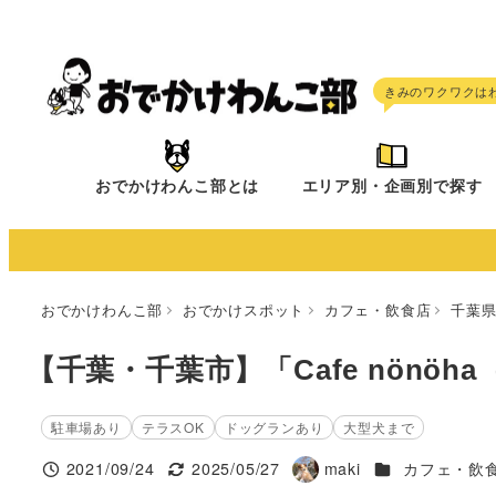
メ
イ
ン
コ
ン
テ
おでかけわんこ部とは
エリア別・企画別で探す
ン
ツ
へ
移
おでかけわんこ部
おでかけスポット
カフェ・飲食店
千葉
動
【千葉・千葉市】「Cafe nönö
駐車場あり
テラスOK
ドッグランあり
大型犬まで
施設ジャンル
2021/09/24
2025/05/27
maki
カフェ・飲
投稿日
更新日
著