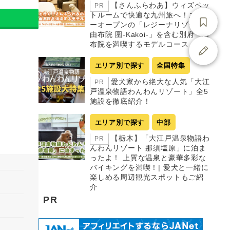
【さんふらわあ】ウィズペッ
PR
トルームで快適な九州旅へ！ニュ
ーオープンの「レジーナリゾート
由布院 圍-Kakoi-」を含む別府・由
布院を満喫するモデルコース
エリア別で探す
全国特集
愛犬家から絶大な人気「大江
PR
戸温泉物語わんわんリゾート」全5
施設を徹底紹介！
エリア別で探す
中部
【栃木】「大江戸温泉物語わ
PR
んわんリゾート 那須塩原」に泊ま
ったよ！ 上質な温泉と豪華多彩な
バイキングを満喫！| 愛犬と一緒に
楽しめる周辺観光スポットもご紹
介
PR