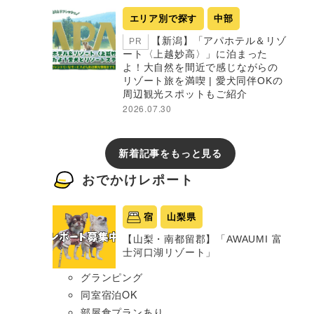
エリア別で探す
中部
【新潟】「アパホテル＆リゾ
PR
ート〈上越妙高〉」に泊まった
よ！大自然を間近で感じながらの
リゾート旅を満喫 | 愛犬同伴OKの
周辺観光スポットもご紹介
2026.07.30
新着記事をもっと見る
おでかけレポート
宿
山梨県
【山梨・南都留郡】「AWAUMI 富
士河口湖リゾート」
グランピング
同室宿泊OK
部屋食プランあり