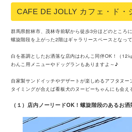
CAFE DE JOLLY カフェ
群馬県館林市、茂林寺前駅から徒歩3分ほどのところに
螺旋階段を上がった2階はギャラリースペースとなって
白を基調としたお洒落な店内はわんこ同伴OK！（12
わんこ用メニューやドッグランもありますよ～♪

自家製サンドイッチやデザートが楽しめるアフタヌーン
タイミングが合えば看板犬のヌーピーちゃんにも会え
（１）店内ノーリードOK！螺旋階段のあるお洒