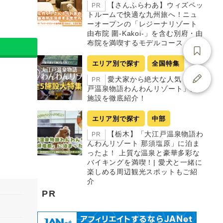
【さんふらわあ】ウィズペッ
PR
トルームで快適な九州旅へ！ニュ
ーオープンの「レジーナリゾート
由布院 圍-Kakoi-」を含む別府・由
布院を満喫するモデルコース
エリア別で探す
全国特集
愛犬家から絶大な人気「大江
PR
戸温泉物語わんわんリゾート」全5
施設を徹底紹介！
エリア別で探す
中部
【栃木】「大江戸温泉物語わ
PR
んわんリゾート 那須塩原」に泊ま
ったよ！ 上質な温泉と豪華多彩な
バイキングを満喫！| 愛犬と一緒に
楽しめる周辺観光スポットもご紹
介
PR