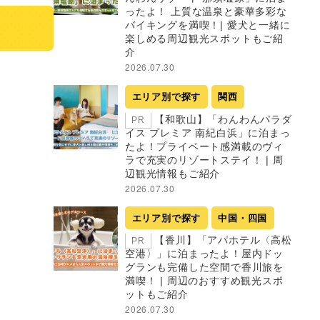
ったよ！ 上質な温泉と豪華多彩な
バイキングを満喫！| 愛犬と一緒に
楽しめる周辺観光スポットもご紹
介
2026.07.30
エリア別で探す
関西
【和歌山】「わんわんパラダ
PR
イス プレミア 南紀白浜」に泊まっ
たよ！プライベート感満載のヴィ
ラで充実のリゾートステイ！ | 周
辺観光情報もご紹介
2026.07.30
エリア別で探す
中国・四国
【香川】「アパホテル〈高松
PR
空港〉」に泊まったよ！屋内ドッ
グランも完備した空間で香川旅を
満喫！ | 周辺のおすすめ観光スポ
ットもご紹介
2026.07.30