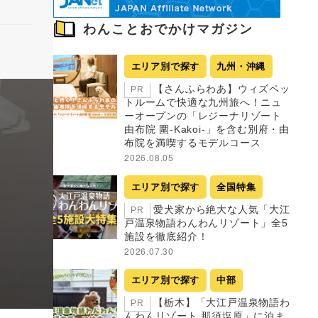
わんことおでかけマガジン
エリア別で探す
九州・沖縄
【さんふらわあ】ウィズペッ
PR
トルームで快適な九州旅へ！ニュ
ーオープンの「レジーナリゾート
由布院 圍-Kakoi-」を含む別府・由
布院を満喫するモデルコース
2026.08.05
エリア別で探す
全国特集
愛犬家から絶大な人気「大江
PR
戸温泉物語わんわんリゾート」全5
施設を徹底紹介！
2026.07.30
エリア別で探す
中部
【栃木】「大江戸温泉物語わ
PR
んわんリゾート 那須塩原」に泊ま