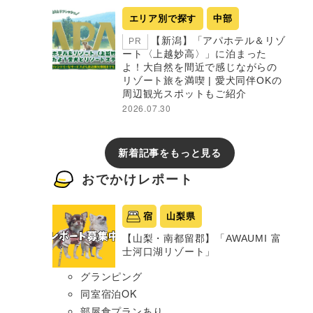
エリア別で探す
中部
【新潟】「アパホテル＆リゾ
PR
ート〈上越妙高〉」に泊まった
よ！大自然を間近で感じながらの
リゾート旅を満喫 | 愛犬同伴OKの
周辺観光スポットもご紹介
2026.07.30
新着記事をもっと見る
おでかけレポート
宿
山梨県
【山梨・南都留郡】「AWAUMI 富
士河口湖リゾート」
グランピング
同室宿泊OK
部屋食プランあり