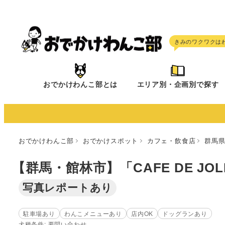
メ
イ
ン
コ
ン
テ
おでかけわんこ部とは
エリア別・企画別で探す
ン
ツ
へ
移
おでかけわんこ部
おでかけスポット
カフェ・飲食店
群馬
動
【群馬・館林市】「CAFE DE J
写真レポートあり
駐車場あり
わんこメニューあり
店内OK
ドッグランあり
犬種条件: 要問い合わせ