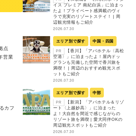
イス プレミア 南紀白浜」に泊まっ
たよ！プライベート感満載のヴィ
ラで充実のリゾートステイ！ | 周
辺観光情報もご紹介
2026.07.30
エリア別で探す
中国・四国
拠点
【香川】「アパホテル〈高松
PR
営業

空港〉」に泊まったよ！屋内ドッ
グランも完備した空間で香川旅を
満喫！ | 周辺のおすすめ観光スポ
ットもご紹介
2026.07.30
エリア別で探す
中部
【新潟】「アパホテル＆リゾ
PR
るカフ
ート〈上越妙高〉」に泊まった
よ！大自然を間近で感じながらの
リゾート旅を満喫 | 愛犬同伴OKの
周辺観光スポットもご紹介
2026.07.30