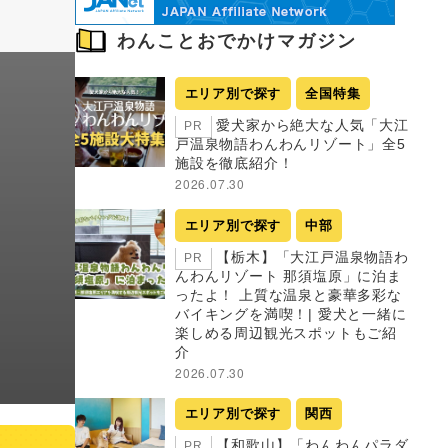
わんことおでかけマガジン
エリア別で探す
全国特集
愛犬家から絶大な人気「大江
PR
戸温泉物語わんわんリゾート」全5
施設を徹底紹介！
2026.07.30
エリア別で探す
中部
【栃木】「大江戸温泉物語わ
PR
んわんリゾート 那須塩原」に泊ま
ったよ！ 上質な温泉と豪華多彩な
バイキングを満喫！| 愛犬と一緒に
楽しめる周辺観光スポットもご紹
介
2026.07.30
エリア別で探す
関西
【和歌山】「わんわんパラダ
PR