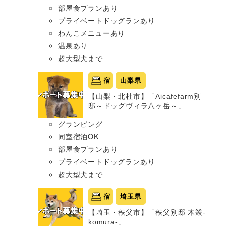
部屋食プランあり
プライベートドッグランあり
わんこメニューあり
温泉あり
超大型犬まで
宿
山梨県
【山梨・北杜市】「Aicafefarm別
邸～ドッグヴィラ八ヶ岳～」
グランピング
同室宿泊OK
部屋食プランあり
プライベートドッグランあり
超大型犬まで
宿
埼玉県
【埼玉・秩父市】「秩父別邸 木叢-
komura-」