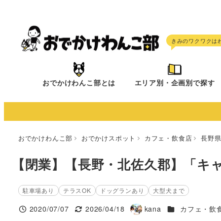
メ
イ
ン
コ
ン
テ
おでかけわんこ部とは
エリア別・企画別で探す
ン
ツ
へ
移
おでかけわんこ部
おでかけスポット
カフェ・飲食店
長野
動
【閉業】【長野・北佐久郡】「キ
駐車場あり
テラスOK
ドッグランあり
大型犬まで
施設ジャンル
2020/07/07
2026/04/18
kana
カフェ・飲
投稿日
更新日
著