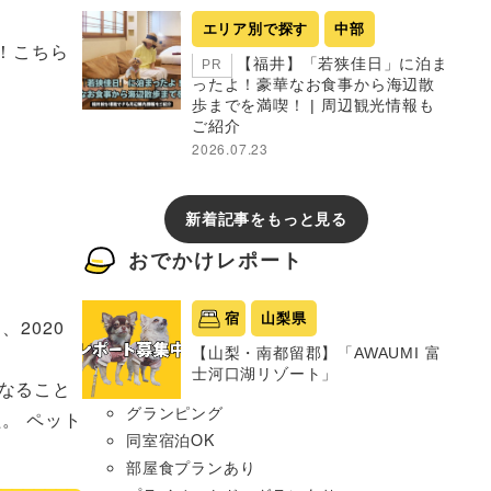
エリア別で探す
中部
業！こちら
【福井】「若狭佳日」に泊ま
PR
ったよ！豪華なお食事から海辺散
歩までを満喫！ | 周辺観光情報も
ご紹介
2026.07.23
新着記事をもっと見る
おでかけレポート
宿
山梨県
2020
【山梨・南都留郡】「AWAUMI 富
士河口湖リゾート」
なること
グランピング
。 ペット
同室宿泊OK
部屋食プランあり