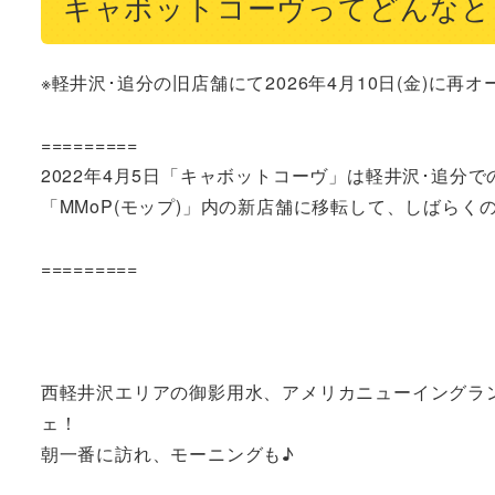
キャボットコーヴってどんなと
※軽井沢･追分の旧店舗にて2026年4月10日(金)に再オ
=========

2022年4月5日「キャボットコーヴ」は軽井沢･追分
「MMoP(モップ)」内の新店舗に移転して、しばらくの期
=========

西軽井沢エリアの御影用水、アメリカニューイングラ
ェ！

朝一番に訪れ、モーニングも♪
