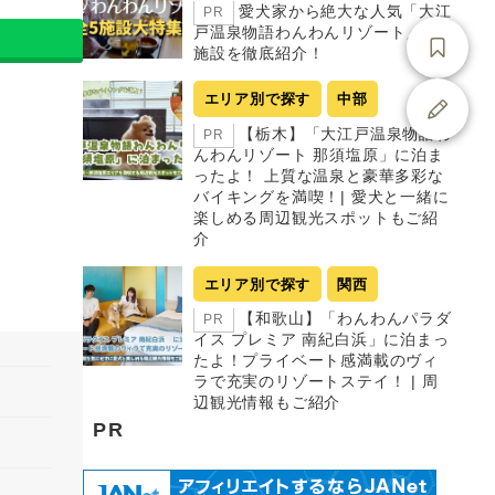
愛犬家から絶大な人気「大江
PR
戸温泉物語わんわんリゾート」全5
施設を徹底紹介！
エリア別で探す
中部
【栃木】「大江戸温泉物語わ
PR
んわんリゾート 那須塩原」に泊ま
ったよ！ 上質な温泉と豪華多彩な
バイキングを満喫！| 愛犬と一緒に
楽しめる周辺観光スポットもご紹
介
エリア別で探す
関西
【和歌山】「わんわんパラダ
PR
イス プレミア 南紀白浜」に泊まっ
たよ！プライベート感満載のヴィ
ラで充実のリゾートステイ！ | 周
辺観光情報もご紹介
PR