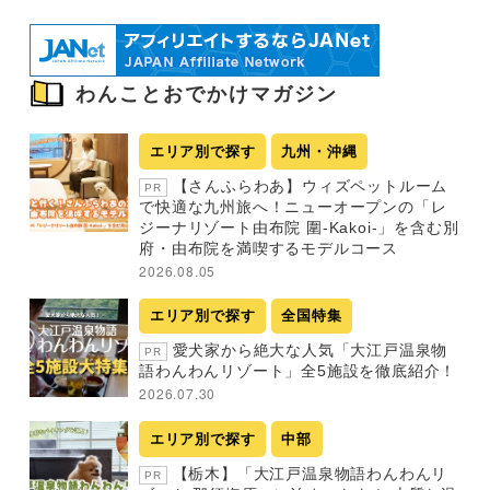
わんことおでかけマガジン
エリア別で探す
九州・沖縄
【さんふらわあ】ウィズペットルーム
PR
で快適な九州旅へ！ニューオープンの「レ
ジーナリゾート由布院 圍-Kakoi-」を含む別
府・由布院を満喫するモデルコース
2026.08.05
エリア別で探す
全国特集
愛犬家から絶大な人気「大江戸温泉物
PR
語わんわんリゾート」全5施設を徹底紹介！
2026.07.30
エリア別で探す
中部
【栃木】「大江戸温泉物語わんわんリ
PR