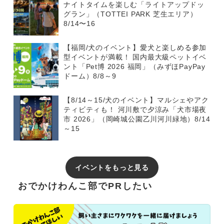
ナイトタイムを楽しむ「ライトアップドッ
グラン」（TOTTEI PARK 芝生エリア）
8/14〜16
【福岡/犬のイベント】愛犬と楽しめる参加
型イベントが満載！ 国内最大級ペットイベ
ント「Pet博 2026 福岡」（みずほPayPay
ドーム）8/8～9
【8/14～15/犬のイベント】マルシェやアク
ティビティも！ 河川敷で夕涼み「犬市場夜
市 2026」（岡崎城公園乙川河川緑地）8/14
～15
イベントをもっと見る
おでかけわんこ部でPRしたい