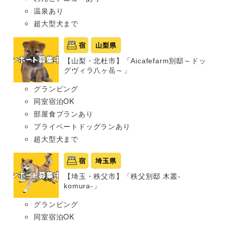
温泉あり
超大型犬まで
宿
山梨県
【山梨・北杜市】「Aicafefarm別邸～ドッ
グヴィラ八ヶ岳～」
グランピング
同室宿泊OK
部屋食プランあり
プライベートドッグランあり
超大型犬まで
宿
埼玉県
【埼玉・秩父市】「秩父別邸 木叢-
komura-」
グランピング
同室宿泊OK