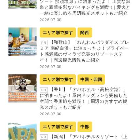
ゾート 那須塩原」に泊まったよ！ 上質な温
泉と豪華多彩なバイキングを満喫！| 愛犬と
一緒に楽しめる周辺観光スポットもご紹介
2026.07.30
エリア別で探す
関西
【和歌山】「わんわんパラダイス プレ
PR
ミア 南紀白浜」に泊まったよ！プライベー
ト感満載のヴィラで充実のリゾートステ
イ！ | 周辺観光情報もご紹介
2026.07.30
エリア別で探す
中国・四国
【香川】「アパホテル〈高松空港〉」
PR
に泊まったよ！屋内ドッグランも完備した
空間で香川旅を満喫！ | 周辺のおすすめ観
光スポットもご紹介
2026.07.30
エリア別で探す
中部
【新潟】「アパホテル＆リゾート〈上
PR