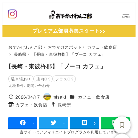
メ
イ
MENU
ン
プレミアム部員募集スタート>>
コ
ン
おでかけわんこ部
おでかけスポット
カフェ・飲食店
テ
長崎県
【長崎・東彼杵郡】「ブーコ カフェ」
ン
ツ
【長崎・東彼杵郡】「ブーコ カフェ」
へ
駐車場あり
店内OK
テラスOK
移
犬種条件: 要問い合わせ
動
施設ジャンル
2026/04/17
misaki
カフェ・飲食店
投稿日
著
カフェ・飲食店
長崎県
タグ
者
タグ
-
-
0
当サイトは
アフィリエイトプログラムを
利用しています