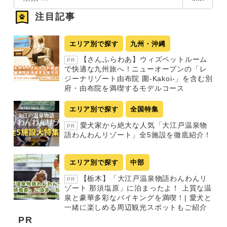
索
注目記事
エリア別で探す
九州・沖縄
【さんふらわあ】ウィズペットルーム
PR
で快適な九州旅へ！ニューオープンの「レ
ジーナリゾート由布院 圍-Kakoi-」を含む別
府・由布院を満喫するモデルコース
エリア別で探す
全国特集
愛犬家から絶大な人気「大江戸温泉物
PR
語わんわんリゾート」全5施設を徹底紹介！
エリア別で探す
中部
【栃木】「大江戸温泉物語わんわんリ
PR
ゾート 那須塩原」に泊まったよ！ 上質な温
泉と豪華多彩なバイキングを満喫！| 愛犬と
一緒に楽しめる周辺観光スポットもご紹介
PR