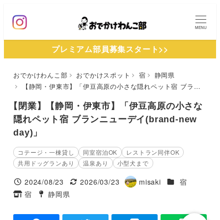
メ
イ
MENU
ン
プレミアム部員募集スタート>>
コ
ン
おでかけわんこ部
おでかけスポット
宿
静岡県
テ
【静岡・伊東市】「伊豆高原の小さな隠れペット宿 ブランニューデイ(brand-new day)」
ン
ツ
【閉業】【静岡・伊東市】「伊豆高原の小さな
へ
隠れペット宿 ブランニューデイ(brand-new
day)」
移
動
コテージ・一棟貸し
同室宿泊OK
レストラン同伴OK
共用ドッグランあり
温泉あり
小型犬まで
施設ジャンル
2024/08/23
2026/03/23
misaki
宿
投稿日
更新日
著
宿
静岡県
タグ
タグ
者