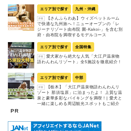
エリア別で探す
九州・沖縄
【さんふらわあ】ウィズペットルーム
PR
で快適な九州旅へ！ニューオープンの「レ
ジーナリゾート由布院 圍-Kakoi-」を含む別
府・由布院を満喫するモデルコース
エリア別で探す
全国特集
愛犬家から絶大な人気「大江戸温泉物
PR
語わんわんリゾート」全5施設を徹底紹介！
エリア別で探す
中部
【栃木】「大江戸温泉物語わんわんリ
PR
ゾート 那須塩原」に泊まったよ！ 上質な温
泉と豪華多彩なバイキングを満喫！| 愛犬と
一緒に楽しめる周辺観光スポットもご紹介
PR