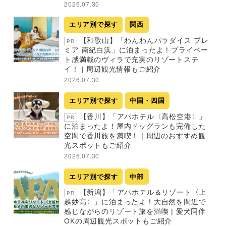
2026.07.30
エリア別で探す
関西
【和歌山】「わんわんパラダイス プレ
PR
ミア 南紀白浜」に泊まったよ！プライベー
ト感満載のヴィラで充実のリゾートステ
イ！ | 周辺観光情報もご紹介
2026.07.30
エリア別で探す
中国・四国
【香川】「アパホテル〈高松空港〉」
PR
に泊まったよ！屋内ドッグランも完備した
空間で香川旅を満喫！ | 周辺のおすすめ観
光スポットもご紹介
2026.07.30
エリア別で探す
中部
【新潟】「アパホテル＆リゾート〈上
PR
越妙高〉」に泊まったよ！大自然を間近で
感じながらのリゾート旅を満喫 | 愛犬同伴
OKの周辺観光スポットもご紹介