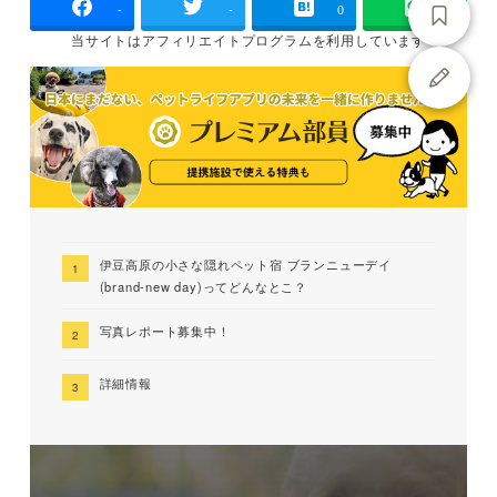
-
-
0
当サイトは
アフィリエイトプログラムを
利用しています
伊豆高原の小さな隠れペット宿 ブランニューデイ
(brand-new day)ってどんなとこ？
写真レポート募集中！
詳細情報