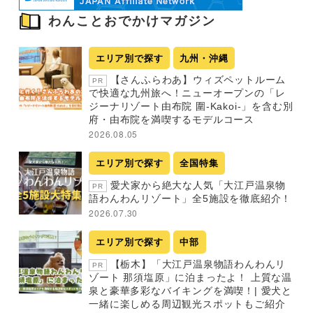
わんことおでかけマガジン
エリア別で探す
九州・沖縄
【さんふらわあ】ウィズペットルーム
PR
で快適な九州旅へ！ニューオープンの「レ
ジーナリゾート由布院 圍-Kakoi-」を含む別
府・由布院を満喫するモデルコース
2026.08.05
エリア別で探す
全国特集
愛犬家から絶大な人気「大江戸温泉物
PR
語わんわんリゾート」全5施設を徹底紹介！
2026.07.30
エリア別で探す
中部
【栃木】「大江戸温泉物語わんわんリ
PR
ゾート 那須塩原」に泊まったよ！ 上質な温
泉と豪華多彩なバイキングを満喫！| 愛犬と
一緒に楽しめる周辺観光スポットもご紹介